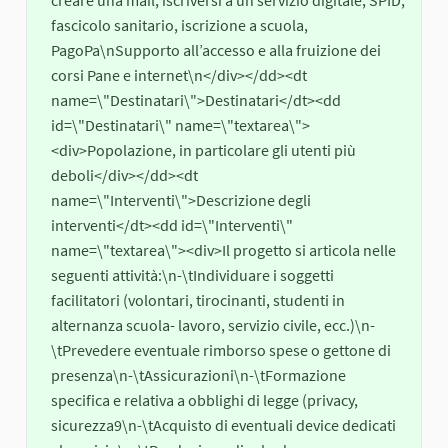
fascicolo sanitario, iscrizione a scuola, 
PagoPa\nSupporto all’accesso e alla fruizione dei 
corsi Pane e internet\n</div></dd><dt 
name=\"Destinatari\">Destinatari</dt><dd 
id=\"Destinatari\" name=\"textarea\">
<div>Popolazione, in particolare gli utenti più 
deboli</div></dd><dt 
name=\"Interventi\">Descrizione degli 
interventi</dt><dd id=\"Interventi\" 
name=\"textarea\"><div>Il progetto si articola nelle 
seguenti attività:\n-\tIndividuare i soggetti 
facilitatori (volontari, tirocinanti, studenti in 
alternanza scuola- lavoro, servizio civile, ecc.)\n-
\tPrevedere eventuale rimborso spese o gettone di 
presenza\n-\tAssicurazioni\n-\tFormazione 
specifica e relativa a obblighi di legge (privacy, 
sicurezza9\n-\tAcquisto di eventuali device dedicati 