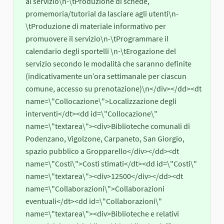
al servizio\n-\tProduzione di schede, 
promemoria/tutorial da lasciare agli utenti\n-
\tProduzione di materiale informativo per 
promuovere il servizio\n-\tProgrammare il 
calendario degli sportelli \n-\tErogazione del 
servizio secondo le modalità che saranno definite 
(indicativamente un’ora settimanale per ciascun 
comune, accesso su prenotazione)\n</div></dd><dt 
name=\"Collocazione\">Localizzazione degli 
interventi</dt><dd id=\"Collocazione\" 
name=\"textarea\"><div>Biblioteche comunali di 
Podenzano, Vigolzone, Carpaneto, San Giorgio, 
spazio pubblico a Gropparello</div></dd><dt 
name=\"Costi\">Costi stimati</dt><dd id=\"Costi\" 
name=\"textarea\"><div>12500</div></dd><dt 
name=\"Collaborazioni\">Collaborazioni 
eventuali</dt><dd id=\"Collaborazioni\" 
name=\"textarea\"><div>Biblioteche e relativi 