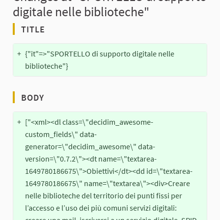
digitale nelle biblioteche"
TITLE
+
{"it"=>"SPORTELLO di supporto digitale nelle 
biblioteche"}
BODY
+
["<xml><dl class=\"decidim_awesome-
custom_fields\" data-
generator=\"decidim_awesome\" data-
version=\"0.7.2\"><dt name=\"textarea-
1649780186675\">Obiettivi</dt><dd id=\"textarea-
1649780186675\" name=\"textarea\"><div>Creare 
nelle biblioteche del territorio dei punti fissi per 
l’accesso e l’uso dei più comuni servizi digitali: 
creare una mail, iscriversi a un servizio digitale, SPID, 