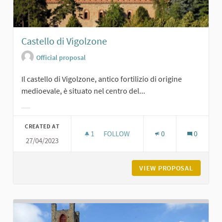
Castello di Vigolzone
Official proposal
Il castello di Vigolzone, antico fortilizio di origine
medioevale, è situato nel centro del...
Filter results for category:
CREATED AT
1
1 FOLLOWER
FOLLOW
0
0
27/04/2023
CASTELLO DI VIGOLZONE
VIEW PROPOSAL
CASTELL