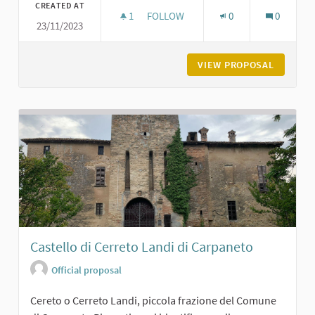
CREATED AT
1
1 FOLLOWER
FOLLOW
0
0
23/11/2023
CHIESA DI SAN MICHELE A MAGNAN
VIEW PROPOSAL
CHIESA 
Castello di Cerreto Landi di Carpaneto
Official proposal
Cereto o Cerreto Landi, piccola frazione del Comune