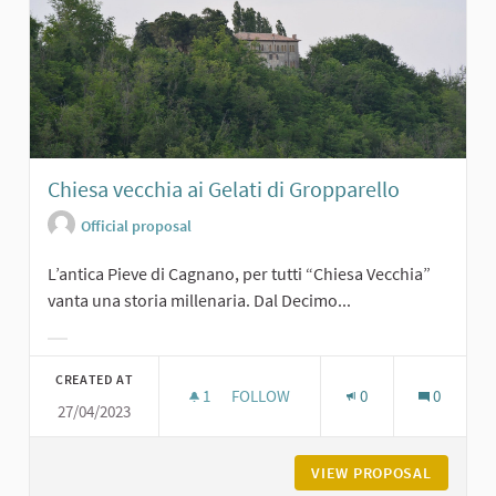
Chiesa vecchia ai Gelati di Gropparello
Official proposal
L’antica Pieve di Cagnano, per tutti “Chiesa Vecchia”
vanta una storia millenaria. Dal Decimo...
Filter results for category:
CREATED AT
1
1 FOLLOWER
FOLLOW
0
0
27/04/2023
CHIESA VECCHIA AI GELATI DI GROP
VIEW PROPOSAL
CHIESA 