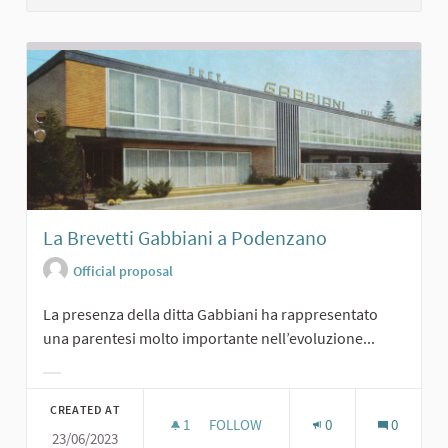
La Brevetti Gabbiani a Podenzano
Official proposal
La presenza della ditta Gabbiani ha rappresentato
una parentesi molto importante nell’evoluzione...
Filter results for category:
CREATED AT
1
1 FOLLOWER
FOLLOW
0
0
23/06/2023
LA BREVETTI GABBIANI A PODENZA