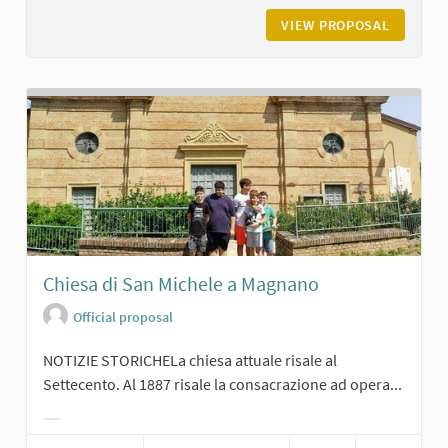
VIEW PROPOSAL
L'ASILO
Chiesa di San Michele a Magnano
Official proposal
NOTIZIE STORICHELa chiesa attuale risale al
Settecento. Al 1887 risale la consacrazione ad opera...
Filter results for category: