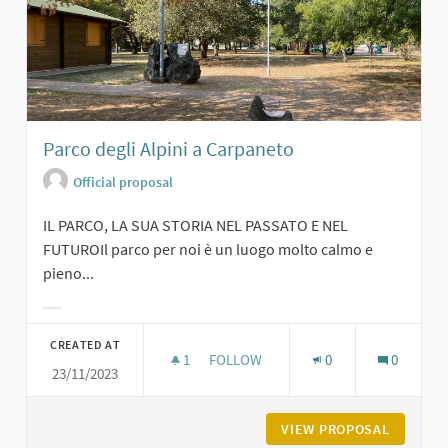
Parco degli Alpini a Carpaneto
Official proposal
IL PARCO, LA SUA STORIA NEL PASSATO E NEL
FUTUROIl parco per noi è un luogo molto calmo e
pieno...
Filter results for category:
CREATED AT
1
1 FOLLOWER
FOLLOW
0
0
23/11/2023
PARCO DEGLI ALPINI A CARPANETO
VIEW PROPOSAL
PARCO D