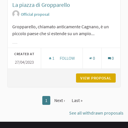
La piazza di Gropparello
Official proposal
Gropparello, chiamato anticamente Cagnano, è un
piccolo paese che si estende su un ampio...
Filter results for category:
CREATED AT
1
1 FOLLOWER
FOLLOW
0
0
27/04/2023
LA PIAZZA DI GROPPARELLO
VIEW PROPOSAL
LA PIAZ
1
Next ›
Last »
See all withdrawn proposals