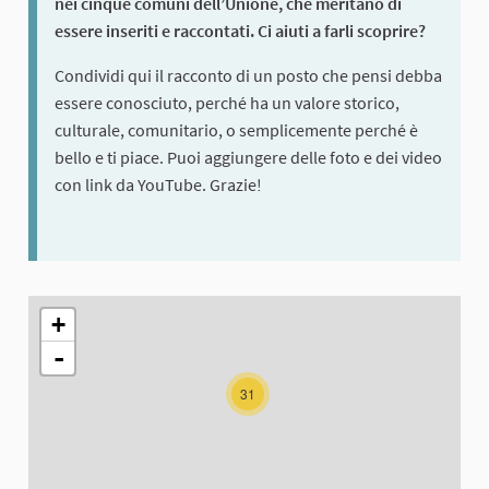
nei cinque comuni dell’Unione, che meritano di
essere inseriti e raccontati. Ci aiuti a farli scoprire?
Condividi qui il racconto di un posto che pensi debba
essere conosciuto, perché ha un valore storico,
culturale, comunitario, o semplicemente perché è
bello e ti piace. Puoi aggiungere delle foto e dei video
con link da YouTube. Grazie!
The following element is a map which presents the items on thi
+
-
31