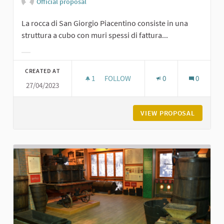
Official proposal
La rocca di San Giorgio Piacentino consiste in una
struttura a cubo con muri spessi di fattura...
Filter results for category:
CREATED AT
1
1 FOLLOWER
FOLLOW
0
0
27/04/2023
ROCCA DI SAN GIORGIO
VIEW PROPOSAL
ROCCA D