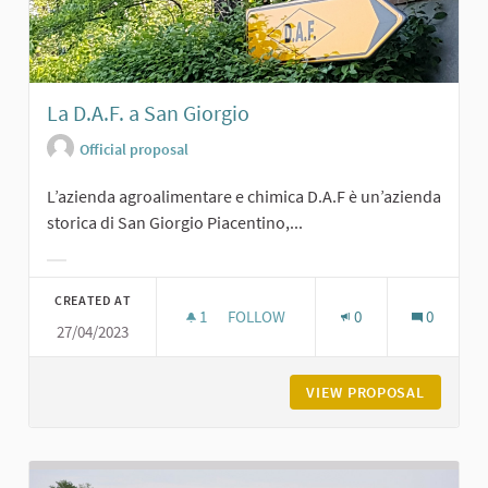
La D.A.F. a San Giorgio
Official proposal
L’azienda agroalimentare e chimica D.A.F è un’azienda
storica di San Giorgio Piacentino,...
Filter results for category:
CREATED AT
1
1 FOLLOWER
FOLLOW
0
0
27/04/2023
LA D.A.F. A SAN GIORGIO
VIEW PROPOSAL
LA D.A.F