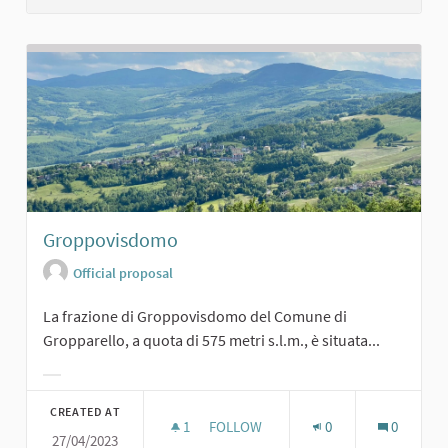
Groppovisdomo
Official proposal
La frazione di Groppovisdomo del Comune di
Gropparello, a quota di 575 metri s.l.m., è situata...
Filter results for category:
CREATED AT
1
1 FOLLOWER
FOLLOW
0
0
27/04/2023
GROPPOVISDOMO