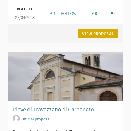
Filter results for category:
CREATED AT
1
1 FOLLOWER
FOLLOW
0
0
27/04/2023
IL CASTELLO E LA PIAZZA DI CARPA
VIEW PROPOSAL
IL CAST
Pieve di Travazzano di Carpaneto
Official proposal