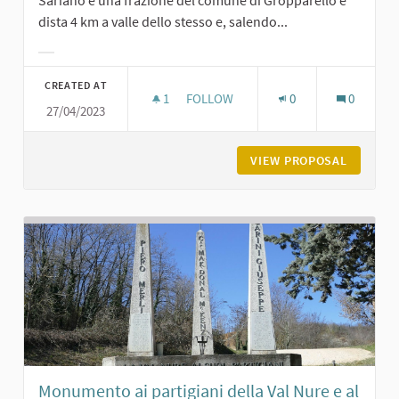
dista 4 km a valle dello stesso e, salendo...
Filter results for category:
CREATED AT
1
1 FOLLOWER
FOLLOW
0
0
27/04/2023
BORGO DI SARIANO
VIEW PROPOSAL
BORGO D
Monumento ai partigiani della Val Nure e al