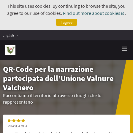
This site uses cookies. By continuing to browse the site, you
agree to our use of cookies.
Find out more about cookies
.
(Exte
I agree
English
QR-Code per la narrazione
partecipata dell’Unione Valnure
Valchero
Raccontiamo il territorio attraverso i luoghi che lo
rappresentano
PHASE 4 OF 4