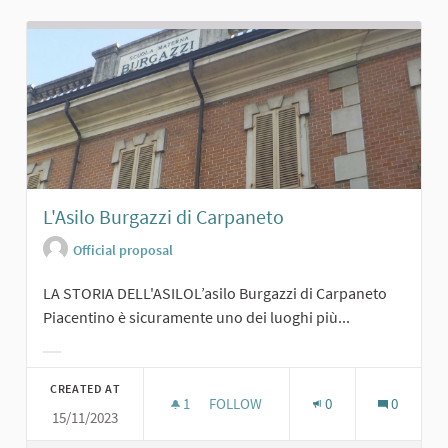
L'Asilo Burgazzi di Carpaneto
Official proposal
LA STORIA DELL'ASILOL’asilo Burgazzi di Carpaneto
Piacentino è sicuramente uno dei luoghi più...
Filter results for category:
CREATED AT
1
1 FOLLOWER
FOLLOW
0
0
15/11/2023
L'ASILO BURGAZZI DI CARPANETO