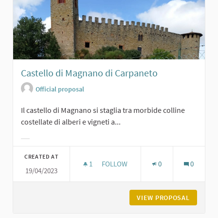
Castello di Magnano di Carpaneto
Official proposal
Il castello di Magnano si staglia tra morbide colline
costellate di alberi e vigneti a...
Filter results for category:
CREATED AT
1
1 FOLLOWER
FOLLOW
0
0
19/04/2023
CASTELLO DI MAGNANO DI CARPANE
VIEW PROPOSAL
CASTELL