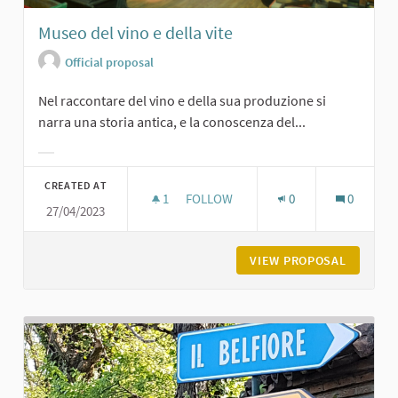
Museo del vino e della vite
Official proposal
Nel raccontare del vino e della sua produzione si
narra una storia antica, e la conoscenza del...
Filter results for category:
CREATED AT
1
1 FOLLOWER
FOLLOW
0
0
27/04/2023
MUSEO DEL VINO E DELLA VITE
VIEW PROPOSAL
MUSEO D