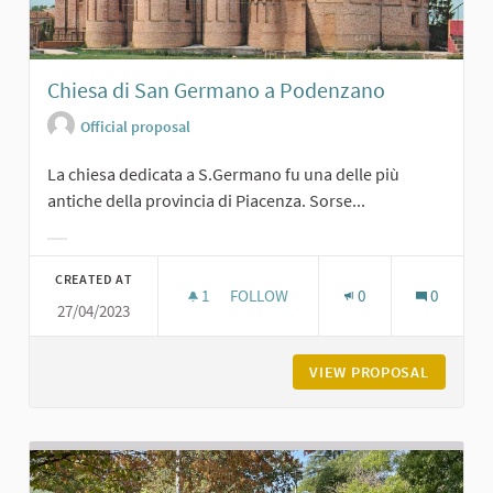
Chiesa di San Germano a Podenzano
Official proposal
La chiesa dedicata a S.Germano fu una delle più
antiche della provincia di Piacenza. Sorse...
Filter results for category:
CREATED AT
1
1 FOLLOWER
FOLLOW
0
0
27/04/2023
CHIESA DI SAN GERMANO A PODEN
VIEW PROPOSAL
CHIESA 