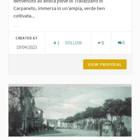
Benvenuto all’antica pieve di Travazzano di
Carpaneto, immersa in un’ampia, verde ben
coltivata...
Filter results for category:
CREATED AT
1
1 FOLLOWER
FOLLOW
0
0
19/04/2023
PIEVE DI TRAVAZZANO DI CARPANET
VIEW PROPOSAL
PIEVE D