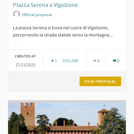
Piazza Serena a Vigolzone
Official proposal
La piazza Serena si trova nel cuore di Vigolzone,
percorrendo la strada statale verso la montagna...
Filter results for category:
CREATED AT
1
1 FOLLOWER
FOLLOW
0
0
27/11/2023
PIAZZA SERENA A VIGOLZONE
VIEW PROPOSAL
PIAZZA 