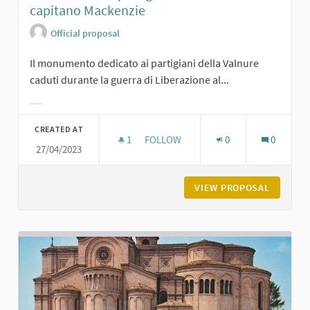
capitano Mackenzie
Official proposal
Il monumento dedicato ai partigiani della Valnure
caduti durante la guerra di Liberazione al...
Filter results for category:
CREATED AT
1
1 FOLLOWER
FOLLOW
0
0
27/04/2023
MONUMENTO AI PARTIGIANI DELLA V
VIEW PROPOSAL
MONUMEN