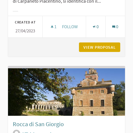
di Carpaneto Piacentino, si identifica con il...
Filter results for category:
CREATED AT
1
1 FOLLOWER
FOLLOW
0
0
27/04/2023
CASTELLO DI CERRETO LANDI DI CA
VIEW PROPOSAL
CASTELL
Rocca di San Giorgio