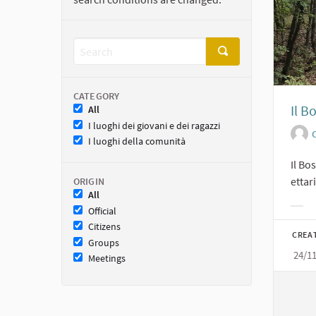
CATEGORY
Il B
All
I luoghi dei giovani e dei ragazzi
O
I luoghi della comunità
Il Bo
ettar
ORIGIN
All
Official
Filt
Citizens
CREA
Groups
24/1
Meetings