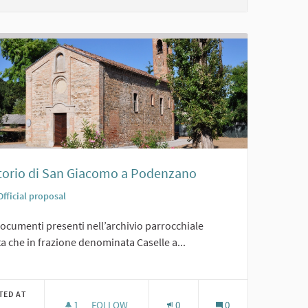
torio di San Giacomo a Podenzano
Official proposal
ocumenti presenti nell’archivio parrocchiale
ta che in frazione denominata Caselle a...
er results for category:
TED AT
1
1 FOLLOWER
FOLLOW
0
0