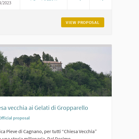
4/2023
ORATORIO DI SAN GIACOMO A PODENZANO
FOLLO A VIGOLZONE
VIEW PROPOSAL
ORATORIO DI SAN
sa vecchia ai Gelati di Gropparello
Official proposal
ica Pieve di Cagnano, per tutti “Chiesa Vecchia”
 una storia millenaria. Dal Decimo...