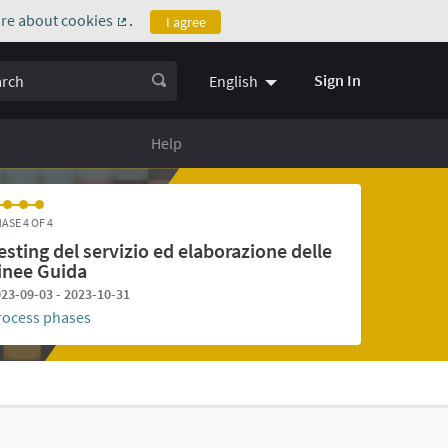
re about cookies
.
I agree
(External link)
ch
Sign In
English
Help
ASE 4 OF 4
esting del servizio ed elaborazione delle
inee Guida
23-09-03 - 2023-10-31
rocess phases