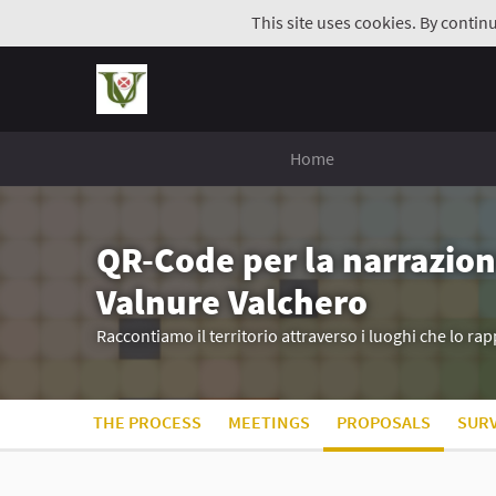
This site uses cookies. By contin
Home
QR-Code per la narrazion
Valnure Valchero
Raccontiamo il territorio attraverso i luoghi che lo r
THE PROCESS
MEETINGS
PROPOSALS
SUR