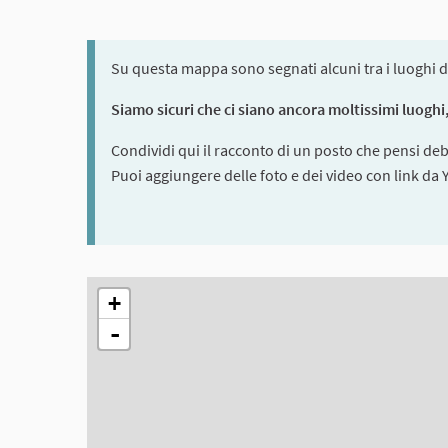
Su questa mappa sono segnati alcuni tra i luoghi d
Siamo sicuri che ci siano ancora moltissimi luoghi, 
Condividi qui il racconto di un posto che pensi de
Puoi aggiungere delle foto e dei video con link da
The following element is a map which presents the ite
+
-