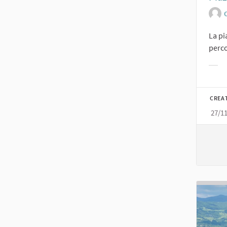
O
La pi
perco
Filt
CREA
27/1