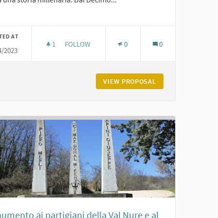
er results for category:
TED AT
1
1 FOLLOWER
FOLLOW
0
0
4/2023
CHIESA VECCHIA AI GELATI DI GROPPARELLO
IARDINI DI CARPANETO
VIEW PROPOSAL
CHIESA VECCHIA A
mento ai partigiani della Val Nure e al