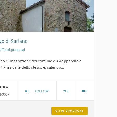
go di Sariano
Official proposal
ano è una frazione del comune di Gropparello e
 4 km a valle dello stesso e, salendo...
er results for category:
TED AT
1
1 FOLLOWER
FOLLOW
0
0
4/2023
BORGO DI SARIANO
ACE VECCHIA A PODENZANO
VIEW PROPOSAL
BORGO DI SARIAN