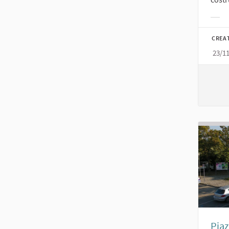
Filt
CREA
23/1
Piaz