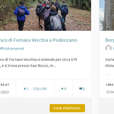
osco di Fornace Vecchia a Podenzano
Bor
fficial proposal
sco di Fornace Vecchia si estende per circa 579
Sari
i, e si trova presso San Rocco, in...
dista
er results for category:
Filt
TED AT
CREA
1
1 FOLLOWER
FOLLOW
0
0
1/2023
27/0
IL BOSCO DI FORNACE VECCHIA A PODENZANO
VIEW PROPOSAL
IL BOSCO DI FORN