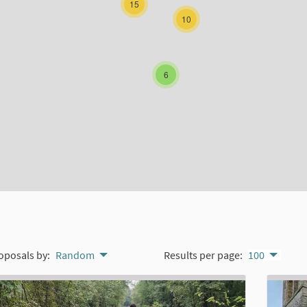
15
10
6
oposals by:
Random
Results per page:
100