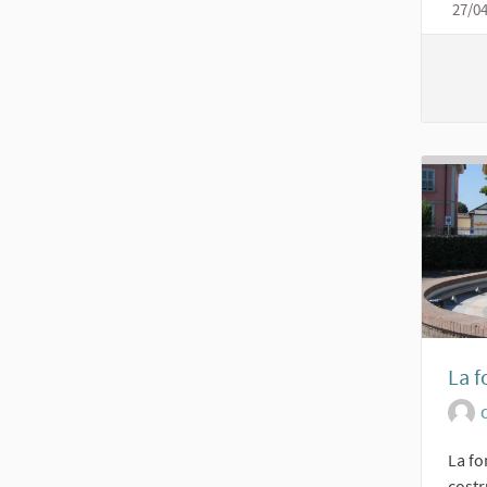
27/0
La f
O
La fo
costr