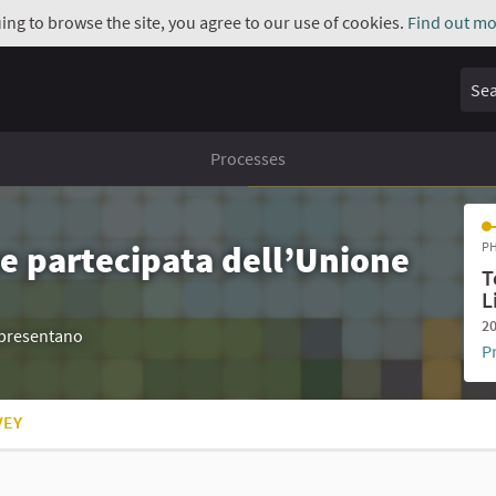
uing to browse the site, you agree to our use of cookies.
Find out mo
Sear
Processes
e partecipata dell’Unione
PH
T
L
20
appresentano
P
VEY