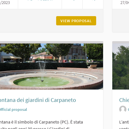
4/2023
27/0
LA CARTIERA DEL FOLLO A VIGOLZONE
VIEW PROPOSAL
LA CARTIERA DEL 
ontana dei giardini di Carpaneto
Chie
fficial proposal
ntana è il simbolo di Carpaneto (PC). È stata
L’ant
uita negli anni 30 presso I Giardini di...
vanta