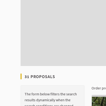
31 PROPOSALS
Order pr
The form below filters the search
results dynamically when the
search conditions are changed.