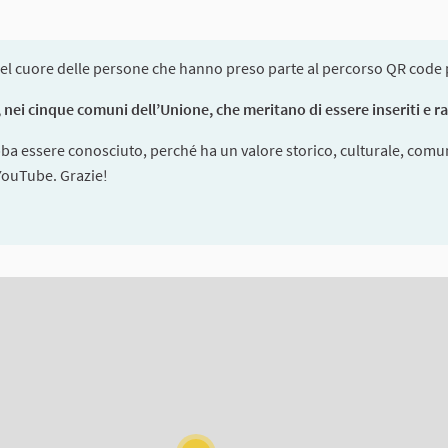
el cuore delle persone che hanno preso parte al percorso QR code pe
nei cinque comuni dell’Unione, che meritano di essere inseriti e racc
bba essere conosciuto, perché ha un valore storico, culturale, comun
 YouTube. Grazie!
ms on this page as map points. The element can be used with a scre