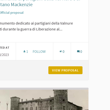
itano Mackenzie
Official proposal
numento dedicato ai partigiani della Valnure
i durante la guerra di Liberazione al...
er results for category:
TED AT
1
1 FOLLOWER
FOLLOW
0
0
4/2023
MONUMENTO AI PARTIGIANI DELLA VAL NURE E 
VIGOLZONE
VIEW PROPOSAL
MONUMENTO AI PAR