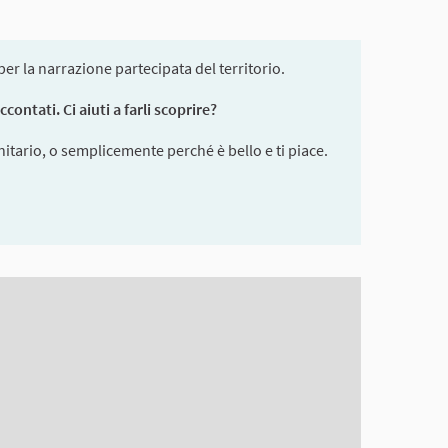
r la narrazione partecipata del territorio.
ontati. Ci aiuti a farli scoprire?
itario, o semplicemente perché è bello e ti piace.
en reader but it may be hard to understand.