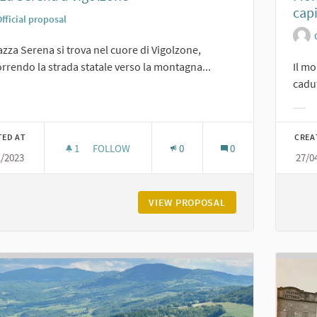
cap
fficial proposal
azza Serena si trova nel cuore di Vigolzone,
rrendo la strada statale verso la montagna...
Il mo
cadut
er results for category:
Filt
TED AT
CREA
1
1 FOLLOWER
FOLLOW
0
0
1/2023
27/0
PIAZZA SERENA A VIGOLZONE
VIEW PROPOSAL
PIAZZA SERENA A 