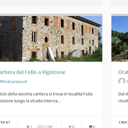
artiera del Follo a Vigolzone
Ora
fficial proposal
ficio della vecchia cartiera si trova in località Follo
Dai d
golzone lungo la strada interna...
risul
er results for category:
Filt
TED AT
CREA
1
1 FOLLOWER
FOLLOW
0
0