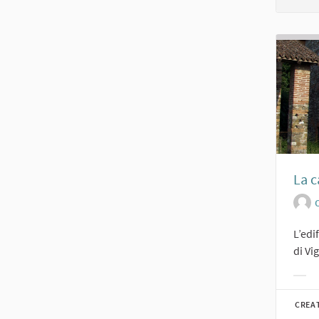
La c
O
L’edi
di Vi
Filt
CREA