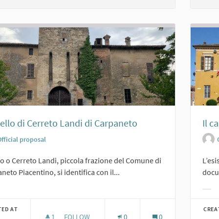
ello di Cerreto Landi di Carpaneto
Il c
fficial proposal
o o Cerreto Landi, piccola frazione del Comune di
L’esi
neto Piacentino, si identifica con il...
docum
er results for category:
Filt
TED AT
CREA
1
1 FOLLOWER
FOLLOW
0
0