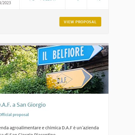
4/2023
IL CASTELLO E LA PIAZZA DI CARPANETO
ETO LANDI DI CARPANETO
VIEW PROPOSAL
IL CASTELLO E LA
.A.F. a San Giorgio
Official proposal
ienda agroalimentare e chimica D.A.F è un’azienda
ca di San Giorgio Piacentino,...