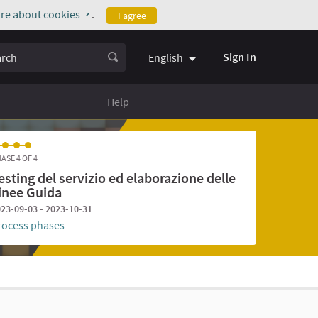
re about cookies
.
I agree
(External link)
ch
Sign In
English
Help
ASE 4 OF 4
esting del servizio ed elaborazione delle
inee Guida
23-09-03 - 2023-10-31
rocess phases