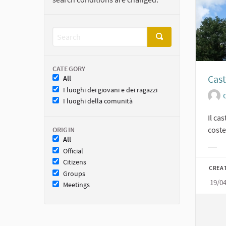
CATEGORY
Cast
All
I luoghi dei giovani e dei ragazzi
O
I luoghi della comunità
Il ca
costel
ORIGIN
All
Official
Filt
Citizens
CREA
Groups
19/0
Meetings