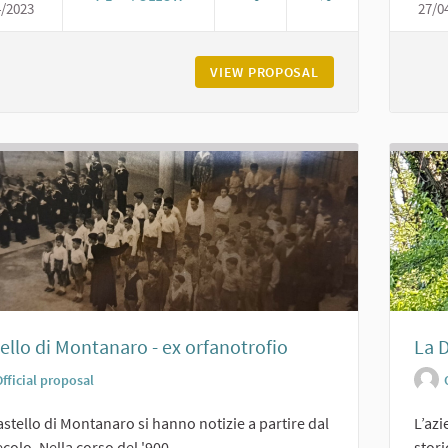
4/2023
27/0
CASTELLO DI CERRETO LANDI DI CARPANETO
VIEW PROPOSAL
CASTELLO DI CERR
ello di Montanaro - ex orfanotrofio
La D
fficial proposal
astello di Montanaro si hanno notizie a partire dal
L’az
ecolo. Nella corso del '900,...
stori