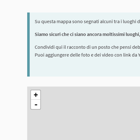
Su questa mappa sono segnati alcuni tra i luoghi d
Siamo sicuri che ci siano ancora moltissimi luoghi, 
Condividi qui il racconto di un posto che pensi de
Puoi aggiungere delle foto e dei video con link da
The following element is a map which presents the ite
+
-