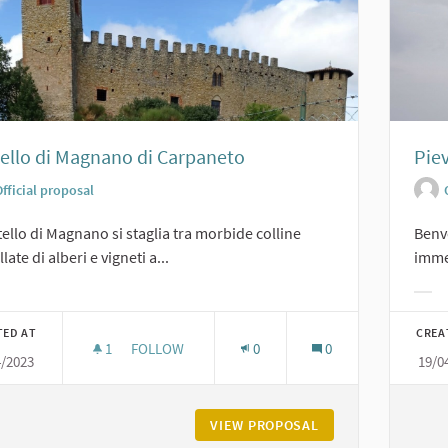
ello di Magnano di Carpaneto
Pie
fficial proposal
stello di Magnano si staglia tra morbide colline
Benve
late di alberi e vigneti a...
immer
er results for category:
Filt
TED AT
CREA
1
1 FOLLOWER
FOLLOW
0
0
4/2023
19/0
CASTELLO DI MAGNANO DI CARPANETO
VIEW PROPOSAL
CASTELLO DI MAG