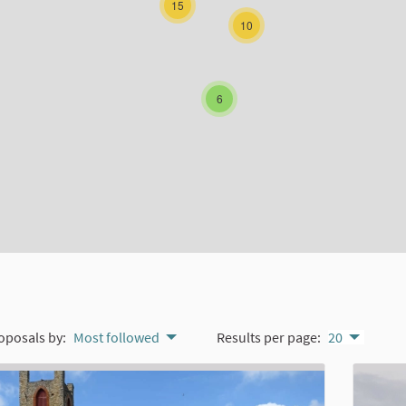
15
10
6
oposals by:
Most followed
Results per page:
20