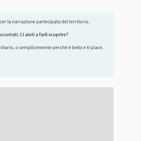
r la narrazione partecipata del territorio.
ontati. Ci aiuti a farli scoprire?
itario, o semplicemente perché è bello e ti piace.
en reader but it may be hard to understand.