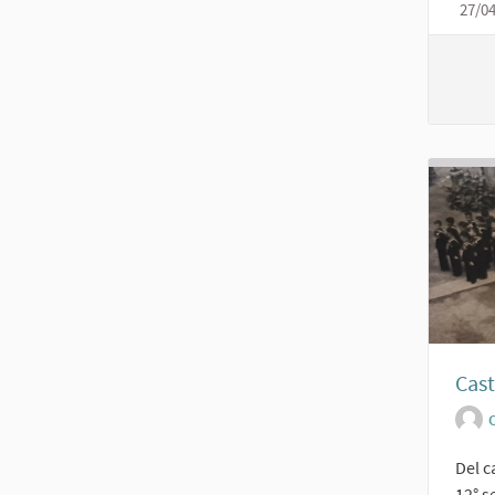
27/0
Cast
O
Del c
12° s