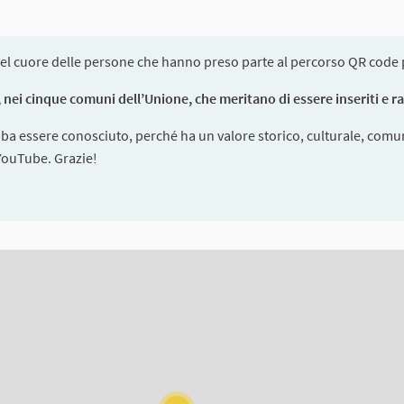
el cuore delle persone che hanno preso parte al percorso QR code pe
nei cinque comuni dell’Unione, che meritano di essere inseriti e racc
bba essere conosciuto, perché ha un valore storico, culturale, comun
 YouTube. Grazie!
ms on this page as map points. The element can be used with a scre