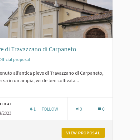
ve di Travazzano di Carpaneto
Official proposal
nuto all’antica pieve di Travazzano di Carpaneto,
sa in un’ampia, verde ben coltivata...
er results for category:
TED AT
1
1 FOLLOWER
FOLLOW
0
0
4/2023
PIEVE DI TRAVAZZANO DI CARPANETO
NANO DI CARPANETO
VIEW PROPOSAL
PIEVE DI TRAVAZZ