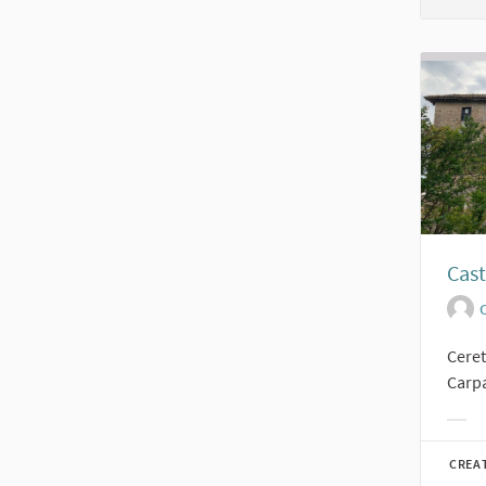
Cast
O
Ceret
Carpa
Filt
CREA