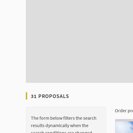
31 PROPOSALS
Order pr
The form below filters the search
results dynamically when the
search conditions are changed.