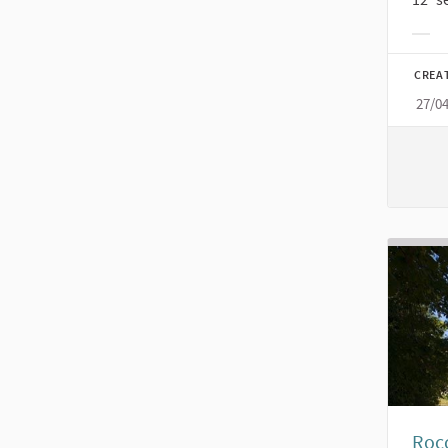
Filt
CREA
27/0
Rocc