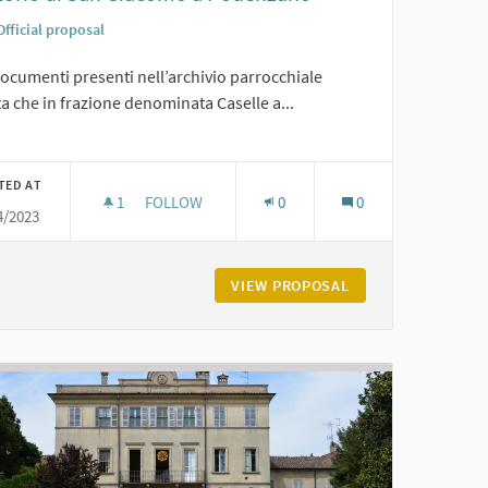
Official proposal
ocumenti presenti nell’archivio parrocchiale
ta che in frazione denominata Caselle a...
er results for category:
TED AT
1
1 FOLLOWER
FOLLOW
0
0
4/2023
ORATORIO DI SAN GIACOMO A PODENZANO
RGIO
VIEW PROPOSAL
ORATORIO DI SAN