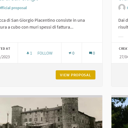
fficial proposal
cca di San Giorgio Piacentino consiste in una
Dai d
tura a cubo con muri spessi di fattura...
risul
er results for category:
Filt
TED AT
CREA
1
1 FOLLOWER
FOLLOW
0
0
4/2023
27/0
ROCCA DI SAN GIORGIO
VIEW PROPOSAL
ROCCA DI SAN GIO