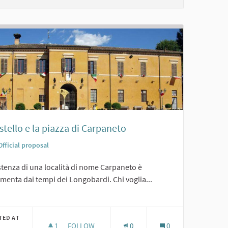
astello e la piazza di Carpaneto
Official proposal
stenza di una località di nome Carpaneto è
enta dai tempi dei Longobardi. Chi voglia...
er results for category:
TED AT
1
1 FOLLOWER
FOLLOW
0
0