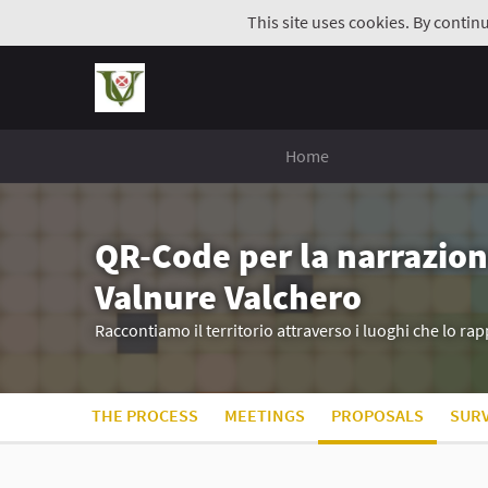
This site uses cookies. By contin
Home
QR-Code per la narrazion
Valnure Valchero
Raccontiamo il territorio attraverso i luoghi che lo r
THE PROCESS
MEETINGS
PROPOSALS
SUR