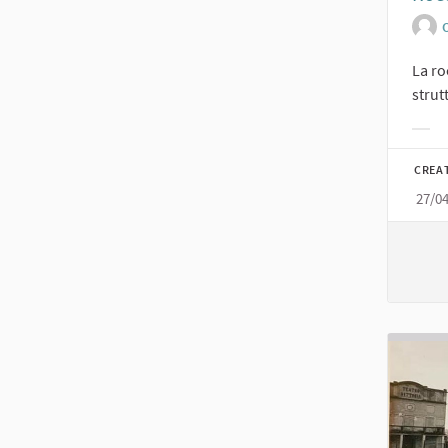
O
La ro
strut
Filt
CREA
27/0