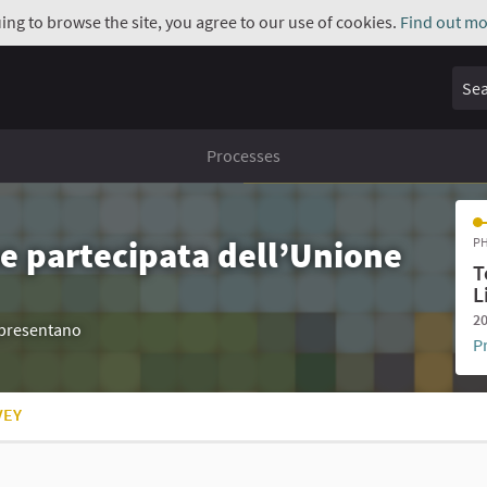
uing to browse the site, you agree to our use of cookies.
Find out mo
Sear
Processes
e partecipata dell’Unione
PH
T
L
20
appresentano
P
VEY