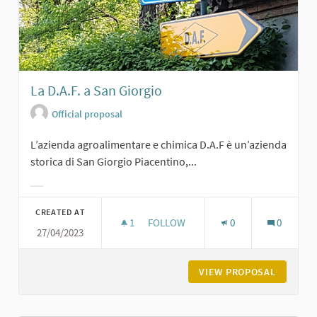
La D.A.F. a San Giorgio
Official proposal
L’azienda agroalimentare e chimica D.A.F è un’azienda
storica di San Giorgio Piacentino,...
Filter results for category:
CREATED AT
1
1 FOLLOWER
FOLLOW
0
0
27/04/2023
LA D.A.F. A SAN GIORGIO
VIEW PROPOSAL
LA D.A.F