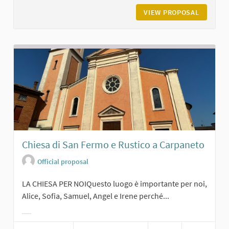
VIEW PROPOSAL
CASTELL
Chiesa di San Fermo e Rustico a Carpaneto
Official proposal
LA CHIESA PER NOIQuesto luogo è importante per noi,
Alice, Sofia, Samuel, Angel e Irene perché...
Filter results for category: