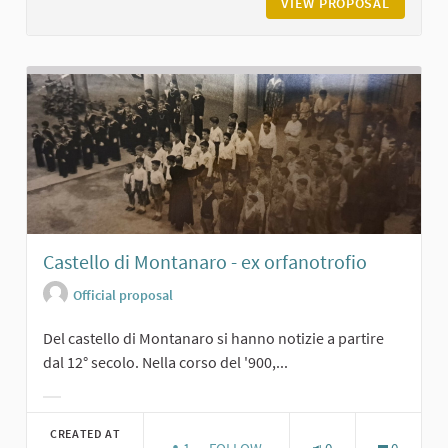
VIEW PROPOSAL
CHIESA 
Castello di Montanaro - ex orfanotrofio
Official proposal
Del castello di Montanaro si hanno notizie a partire
dal 12° secolo. Nella corso del '900,...
Filter results for category:
CREATED AT