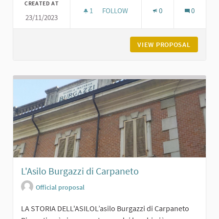
CREATED AT
1
1 FOLLOWER
FOLLOW
0
0
23/11/2023
CHIESA DI SAN FERMO E RUSTICO A
VIEW PROPOSAL
CHIESA 
L'Asilo Burgazzi di Carpaneto
Official proposal
LA STORIA DELL'ASILOL’asilo Burgazzi di Carpaneto