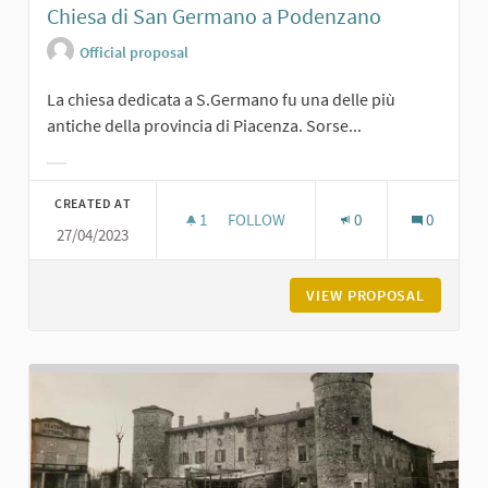
Chiesa di San Germano a Podenzano
Official proposal
La chiesa dedicata a S.Germano fu una delle più
antiche della provincia di Piacenza. Sorse...
Filter results for category:
CREATED AT
1
1 FOLLOWER
FOLLOW
0
0
27/04/2023
CHIESA DI SAN GERMANO A PODEN
VIEW PROPOSAL
CHIESA 