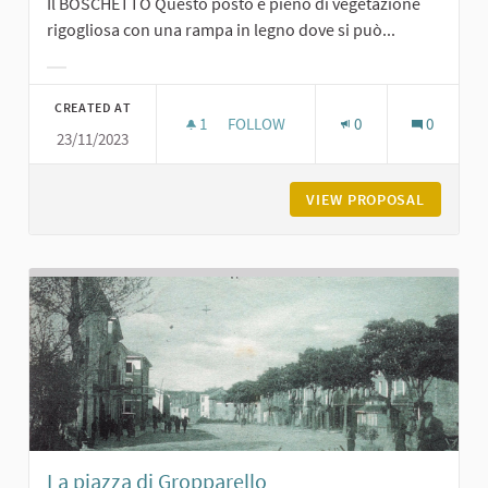
Il BOSCHETTO Questo posto è pieno di vegetazione
rigogliosa con una rampa in legno dove si può...
Filter results for category:
CREATED AT
1
1 FOLLOWER
FOLLOW
0
0
23/11/2023
BOSCHETTO SUL PIACENTINO A CA
VIEW PROPOSAL
BOSCHET
La piazza di Gropparello