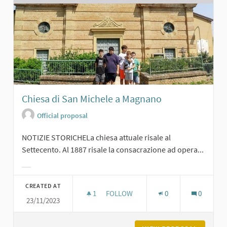
Chiesa di San Michele a Magnano
Official proposal
NOTIZIE STORICHELa chiesa attuale risale al
Settecento. Al 1887 risale la consacrazione ad opera...
Filter results for category:
CREATED AT
1
1 FOLLOWER
FOLLOW
0
0
23/11/2023
CHIESA DI SAN MICHELE A MAGNAN