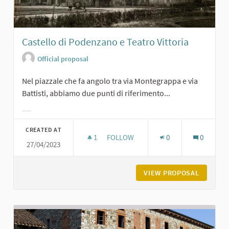
Castello di Podenzano e Teatro Vittoria
Official proposal
Nel piazzale che fa angolo tra via Montegrappa e via
Battisti, abbiamo due punti di riferimento...
Filter results for category:
CREATED AT
1
1 FOLLOWER
FOLLOW
0
0
27/04/2023
CASTELLO DI PODENZANO E TEATRO
VIEW PROPOSAL
CASTELL