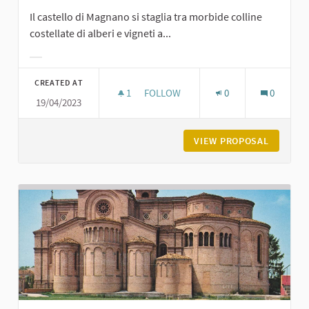
Il castello di Magnano si staglia tra morbide colline
costellate di alberi e vigneti a...
Filter results for category:
CREATED AT
1
1 FOLLOWER
FOLLOW
0
0
19/04/2023
CASTELLO DI MAGNANO DI CARPANE
VIEW PROPOSAL
CASTELL