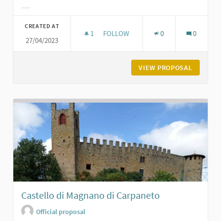
Filter results for category:
CREATED AT
1
1 FOLLOWER
FOLLOW
0
0
27/04/2023
CASTELLO DI CERRETO LANDI DI CA
VIEW PROPOSAL
CASTELL
Castello di Magnano di Carpaneto
Official proposal