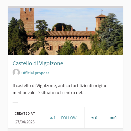
Castello di Vigolzone
Official proposal
Il castello di Vigolzone, antico fortilizio di origine
medioevale, è situato nel centro del...
Filter results for category:
CREATED AT
1
1 FOLLOWER
FOLLOW
0
0
27/04/2023
CASTELLO DI VIGOLZONE