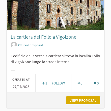
La cartiera del Follo a Vigolzone
Official proposal
L’edificio della vecchia cartiera si trova in località Follo
di Vigolzone lungo la strada interna...
Filter results for category:
CREATED AT
1
1 FOLLOWER
FOLLOW
0
0
27/04/2023
LA CARTIERA DEL FOLLO A VIGOLZO
VIEW PROPOSAL
LA CART