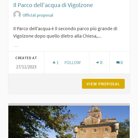
Il Parco dell'acqua di Vigolzone
Official proposal
Il Parco dell’acqua è il secondo parco più grande di
Vigolzone dopo quello dietro alla Chiesa,...
Filter results for category:
CREATED AT
1
1 FOLLOWER
FOLLOW
0
0
27/11/2023
IL PARCO DELL'ACQUA DI VIGOLZON
VIEW PROPOSAL
IL PARC