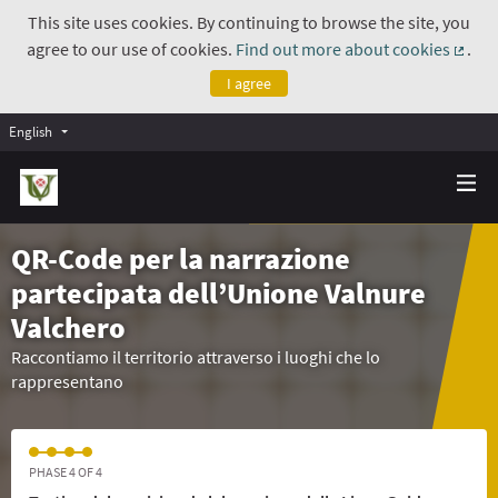
This site uses cookies. By continuing to browse the site, you
agree to our use of cookies.
Find out more about cookies
.
(Exte
I agree
English
QR-Code per la narrazione
partecipata dell’Unione Valnure
Valchero
Raccontiamo il territorio attraverso i luoghi che lo
rappresentano
PHASE 4 OF 4