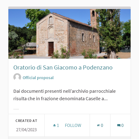
Oratorio di San Giacomo a Podenzano
Official proposal
Dai documenti presenti nell’archivio parrocchiale
risulta che in frazione denominata Caselle a...
Filter results for category:
CREATED AT
1
1 FOLLOWER
FOLLOW
0
0
27/04/2023
ORATORIO DI SAN GIACOMO A POD