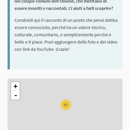
nei cinque comuni dell’Unione, che meritano di
essere inseriti e raccontati. Ci aiuti a farli scoprire?
Condividi qui il racconto di un posto che pensi debba
essere conosciuto, perché ha un valore storico,
culturale, comunitario, o semplicemente perché è
bello e ti piace. Puoi aggiungere delle foto e dei video
con link da YouTube. Grazie!
The following element is a map which presents the items on thi
+
-
31