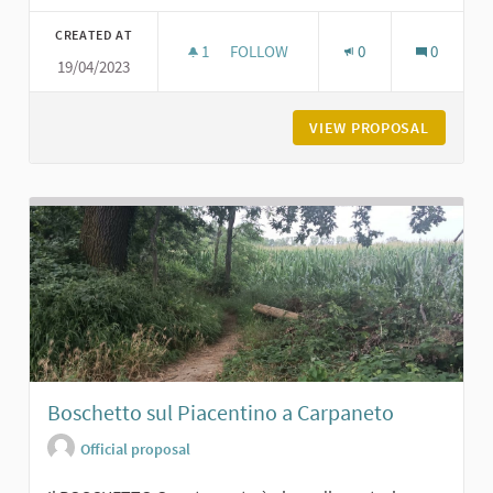
Filter results for category:
CREATED AT
1
1 FOLLOWER
FOLLOW
0
0
19/04/2023
PIEVE DI TRAVAZZANO DI CARPANET
VIEW PROPOSAL
PIEVE D
Boschetto sul Piacentino a Carpaneto
Official proposal