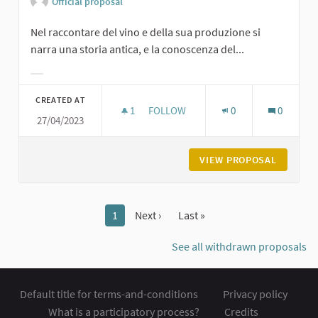
Official proposal
Nel raccontare del vino e della sua produzione si
narra una storia antica, e la conoscenza del...
Filter results for category:
CREATED AT
1
1 FOLLOWER
FOLLOW
0
0
27/04/2023
MUSEO DEL VINO E DELLA VITE
VIEW PROPOSAL
MUSEO D
1
Next ›
Last »
See all withdrawn proposals
Default title for terms-and-conditions
Privacy policy
What is a participatory process?
Credits