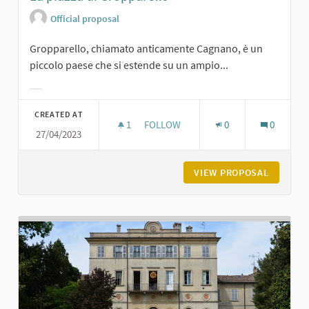
Official proposal
Gropparello, chiamato anticamente Cagnano, è un
piccolo paese che si estende su un ampio...
Filter results for category:
CREATED AT
1
1 FOLLOWER
FOLLOW
0
0
27/04/2023
LA PIAZZA DI GROPPARELLO
VIEW PROPOSAL
LA PIAZ