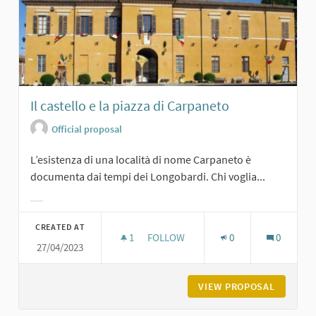
Il castello e la piazza di Carpaneto
Official proposal
L’esistenza di una località di nome Carpaneto è
documenta dai tempi dei Longobardi. Chi voglia...
Filter results for category:
CREATED AT
1
1 FOLLOWER
FOLLOW
0
0
27/04/2023
IL CASTELLO E LA PIAZZA DI CARPA
VIEW PROPOSAL
IL CAST