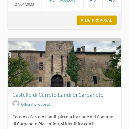
1
1 FOLLOWER
FOLLOW
0
0
27/04/2023
CASTELLO DI MONTANARO - EX ORF
VIEW PROPOSAL
CASTELL
Castello di Cerreto Landi di Carpaneto
Official proposal
Cereto o Cerreto Landi, piccola frazione del Comune
di Carpaneto Piacentino, si identifica con il...