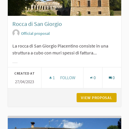
Rocca di San Giorgio
Official proposal
La rocca di San Giorgio Piacentino consiste in una
struttura a cubo con muri spessi di fattura...
Filter results for category:
CREATED AT
1
1 FOLLOWER
FOLLOW
0
0
27/04/2023
ROCCA DI SAN GIORGIO
VIEW PROPOSAL
ROCCA D