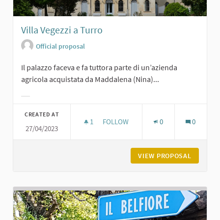
Villa Vegezzi a Turro
Official proposal
Il palazzo faceva e fa tuttora parte di un’azienda
agricola acquistata da Maddalena (Nina)...
Filter results for category:
CREATED AT
1
1 FOLLOWER
FOLLOW
0
0
27/04/2023
VILLA VEGEZZI A TURRO
VIEW PROPOSAL
VILLA V