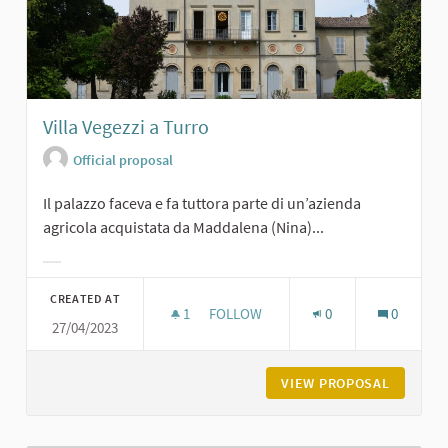
Villa Vegezzi a Turro
Official proposal
Il palazzo faceva e fa tuttora parte di un’azienda
agricola acquistata da Maddalena (Nina)...
Filter results for category:
CREATED AT
1
1 FOLLOWER
FOLLOW
0
0
27/04/2023
VILLA VEGEZZI A TURRO
VIEW PROPOSAL
VILLA V