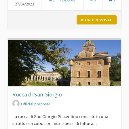
27/04/2023
ORATORIO DI SAN GIACOMO A POD
VIEW PROPOSAL
ORATORI
Rocca di San Giorgio
Official proposal
La rocca di San Giorgio Piacentino consiste in una
struttura a cubo con muri spessi di fattura...