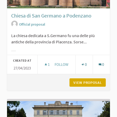
Chiesa di San Germano a Podenzano
Official proposal
La chiesa dedicata a S.Germano fu una delle più
antiche della provincia di Piacenza. Sorse...
Filter results for category:
CREATED AT
1
1 FOLLOWER
FOLLOW
0
0
27/04/2023
CHIESA DI SAN GERMANO A PODEN
VIEW PROPOSAL
CHIESA 