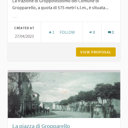
La frazione di Groppovisdomo del Comune di
Gropparello, a quota di 575 metri s.l.m., è situata...
Filter results for category:
CREATED AT
1
1 FOLLOWER
FOLLOW
0
0
27/04/2023
GROPPOVISDOMO
VIEW PROPOSAL
GROPPO
La piazza di Gropparello