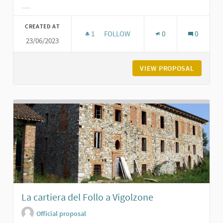
Filter results for category:
CREATED AT
1
1 FOLLOWER
FOLLOW
0
0
23/06/2023
LA BREVETTI GABBIANI A PODENZA
VIEW PROPOSAL
LA BREV
La cartiera del Follo a Vigolzone
Official proposal