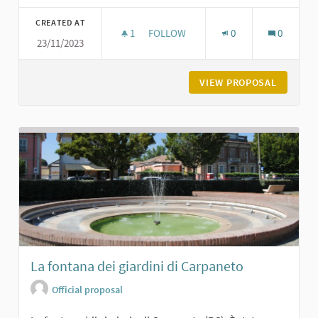
Filter results for category:
CREATED AT
1
1 FOLLOWER
FOLLOW
0
0
23/11/2023
PARCO DEGLI ALPINI A CARPANETO
VIEW PROPOSAL
PARCO D
La fontana dei giardini di Carpaneto
Official proposal