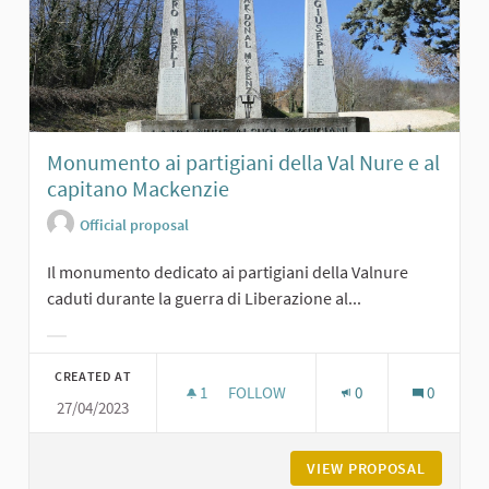
Monumento ai partigiani della Val Nure e al
capitano Mackenzie
Official proposal
Il monumento dedicato ai partigiani della Valnure
caduti durante la guerra di Liberazione al...
Filter results for category:
CREATED AT
1
1 FOLLOWER
FOLLOW
0
0
27/04/2023
MONUMENTO AI PARTIGIANI DELLA V
VIEW PROPOSAL
MONUMEN