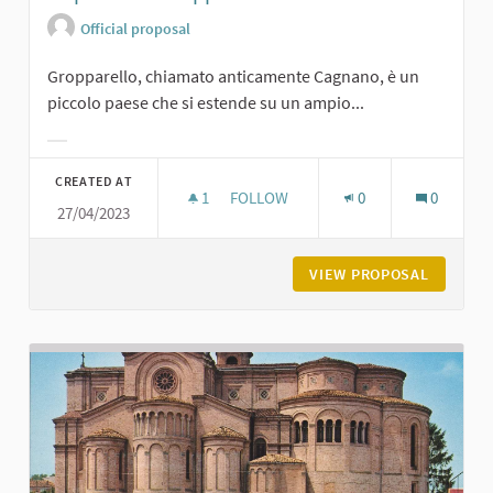
Official proposal
Gropparello, chiamato anticamente Cagnano, è un
piccolo paese che si estende su un ampio...
Filter results for category:
CREATED AT
1
1 FOLLOWER
FOLLOW
0
0
27/04/2023
LA PIAZZA DI GROPPARELLO
VIEW PROPOSAL
LA PIAZ