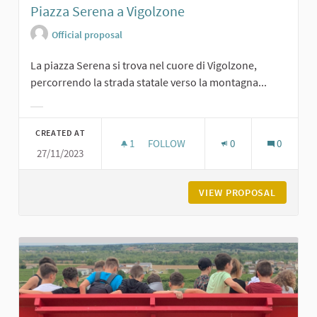
Piazza Serena a Vigolzone
Official proposal
La piazza Serena si trova nel cuore di Vigolzone,
percorrendo la strada statale verso la montagna...
Filter results for category:
CREATED AT
1
1 FOLLOWER
FOLLOW
0
0
27/11/2023
PIAZZA SERENA A VIGOLZONE
VIEW PROPOSAL
PIAZZA 