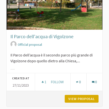
Il Parco dell'acqua di Vigolzone
Official proposal
Il Parco dell’acqua è il secondo parco più grande di
Vigolzone dopo quello dietro alla Chiesa,...
Filter results for category:
CREATED AT
1
1 FOLLOWER
FOLLOW
0
0
27/11/2023
IL PARCO DELL'ACQUA DI VIGOLZON
VIEW PROPOSAL
IL PARC