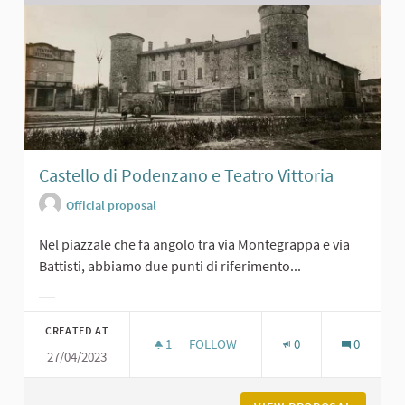
Castello di Podenzano e Teatro Vittoria
Official proposal
Nel piazzale che fa angolo tra via Montegrappa e via
Battisti, abbiamo due punti di riferimento...
Filter results for category:
CREATED AT
1
1 FOLLOWER
FOLLOW
0
0
27/04/2023
CASTELLO DI PODENZANO E TEATRO