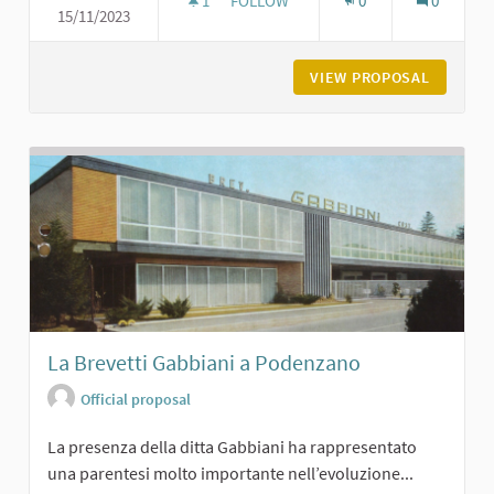
1
1 FOLLOWER
FOLLOW
0
0
15/11/2023
L'ASILO BURGAZZI DI CARPANETO
VIEW PROPOSAL
L'ASILO
La Brevetti Gabbiani a Podenzano
Official proposal
La presenza della ditta Gabbiani ha rappresentato
una parentesi molto importante nell’evoluzione...