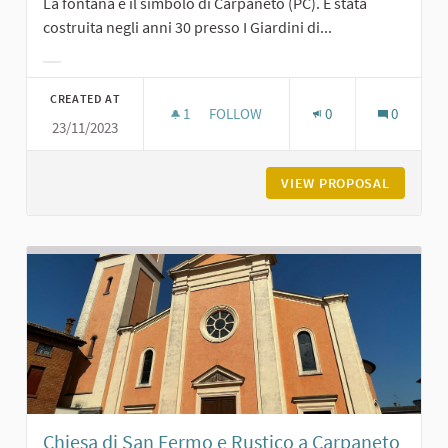
La fontana è il simbolo di Carpaneto (PC). È stata
costruita negli anni 30 presso I Giardini di...
Filter results for category:
CREATED AT
1
1 FOLLOWER
FOLLOW
0
0
23/11/2023
LA FONTANA DEI GIARDINI DI CARPA
VIEW PROPOSAL
LA FONT
Chiesa di San Fermo e Rustico a Carpaneto