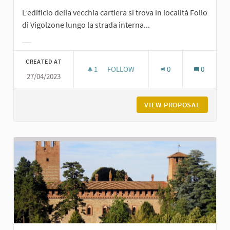
L’edificio della vecchia cartiera si trova in località Follo
di Vigolzone lungo la strada interna...
Filter results for category:
CREATED AT
1
1 FOLLOWER
FOLLOW
0
0
27/04/2023
LA CARTIERA DEL FOLLO A VIGOLZO
VIEW PROPOSAL
LA CART