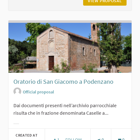
VIEW PROPOSAL
CASTELL
Oratorio di San Giacomo a Podenzano
Official proposal
Dai documenti presenti nell’archivio parrocchiale
risulta che in frazione denominata Caselle a...
Filter results for category:
CREATED AT
1
1 FOLLOWER
FOLLOW
0
0