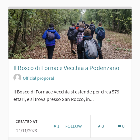
Il Bosco di Fornace Vecchia a Podenzano
Official proposal
Il Bosco di Fornace Vecchia si estende per circa 579
ettari, e si trova presso San Rocco, in...
Filter results for category:
CREATED AT
1
1 FOLLOWER
FOLLOW
0
0
24/11/2023
IL BOSCO DI FORNACE VECCHIA A 