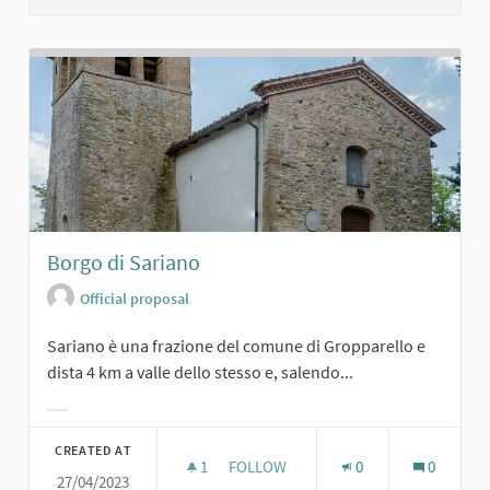
Borgo di Sariano
Official proposal
Sariano è una frazione del comune di Gropparello e
dista 4 km a valle dello stesso e, salendo...
Filter results for category:
CREATED AT
1
1 FOLLOWER
FOLLOW
0
0
27/04/2023
BORGO DI SARIANO