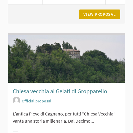
VIEW PROPOSAL
BORGO D
Chiesa vecchia ai Gelati di Gropparello
Official proposal
L’antica Pieve di Cagnano, per tutti “Chiesa Vecchia”
vanta una storia millenaria. Dal Decimo...