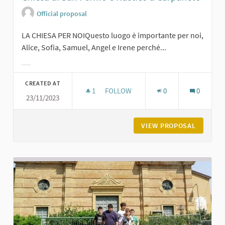
Official proposal
LA CHIESA PER NOIQuesto luogo è importante per noi,
Alice, Sofia, Samuel, Angel e Irene perché...
Filter results for category:
CREATED AT
1
1 FOLLOWER
FOLLOW
0
0
23/11/2023
CHIESA DI SAN FERMO E RUSTICO A
VIEW PROPOSAL
CHIESA 