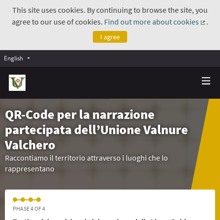
This site uses cookies. By continuing to browse the site, you
agree to our use of cookies.
Find out more about cookies
.
(Exte
I agree
English
QR-Code per la narrazione
partecipata dell’Unione Valnure
Valchero
Raccontiamo il territorio attraverso i luoghi che lo
rappresentano
PHASE 4 OF 4