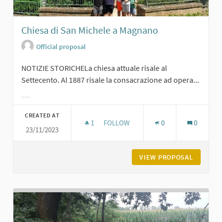
Chiesa di San Michele a Magnano
Official proposal
NOTIZIE STORICHELa chiesa attuale risale al
Settecento. Al 1887 risale la consacrazione ad opera...
Filter results for category:
CREATED AT
1
1 FOLLOWER
FOLLOW
0
0
23/11/2023
CHIESA DI SAN MICHELE A MAGNAN
VIEW PROPOSAL
CHIESA 