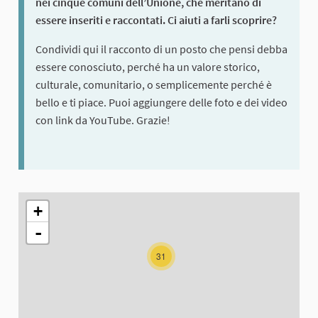
nei cinque comuni dell’Unione, che meritano di
essere inseriti e raccontati. Ci aiuti a farli scoprire?
Condividi qui il racconto di un posto che pensi debba
essere conosciuto, perché ha un valore storico,
culturale, comunitario, o semplicemente perché è
bello e ti piace. Puoi aggiungere delle foto e dei video
con link da YouTube. Grazie!
The following element is a map which presents the items on thi
+
-
31