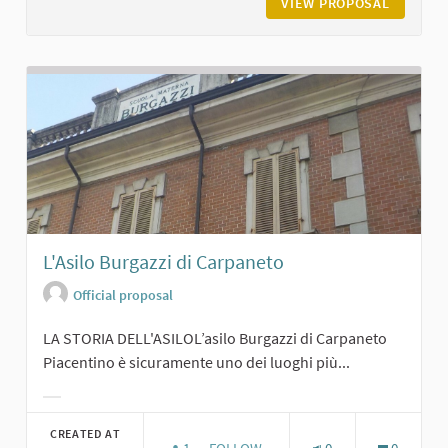
VIEW PROPOSAL
BIBLIOT
L'Asilo Burgazzi di Carpaneto
Official proposal
LA STORIA DELL'ASILOL’asilo Burgazzi di Carpaneto
Piacentino è sicuramente uno dei luoghi più...
Filter results for category:
CREATED AT