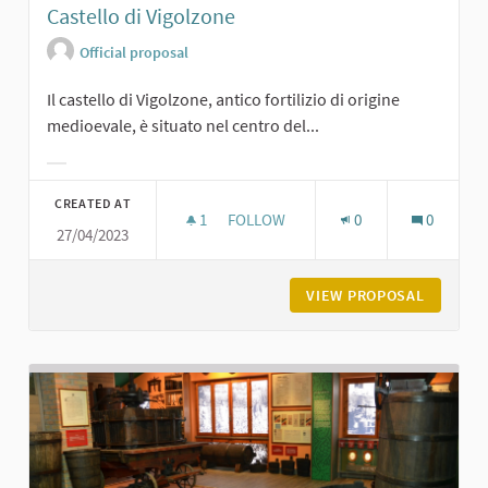
Castello di Vigolzone
Official proposal
Il castello di Vigolzone, antico fortilizio di origine
medioevale, è situato nel centro del...
Filter results for category:
CREATED AT
1
1 FOLLOWER
FOLLOW
0
0
27/04/2023
CASTELLO DI VIGOLZONE
VIEW PROPOSAL
CASTELL