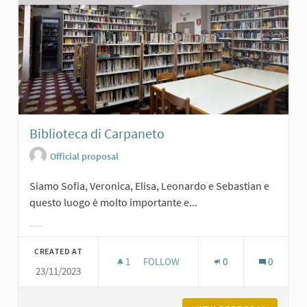
Biblioteca di Carpaneto
Official proposal
Siamo Sofia, Veronica, Elisa, Leonardo e Sebastian e
questo luogo è molto importante e...
Filter results for category:
CREATED AT
1
1 FOLLOWER
FOLLOW
0
0
23/11/2023
BIBLIOTECA DI CARPANETO