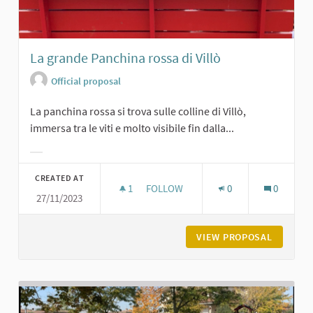
La grande Panchina rossa di Villò
Official proposal
La panchina rossa si trova sulle colline di Villò,
immersa tra le viti e molto visibile fin dalla...
Filter results for category:
CREATED AT
1
1 FOLLOWER
FOLLOW
0
0
27/11/2023
LA GRANDE PANCHINA ROSSA DI VIL
VIEW PROPOSAL
LA GRAN