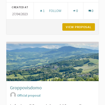
Filter results for category:
CREATED AT
1
1 FOLLOWER
FOLLOW
0
0
27/04/2023
CHIESA VECCHIA AI GELATI DI GROP
VIEW PROPOSAL
CHIESA 
Groppovisdomo
Official proposal