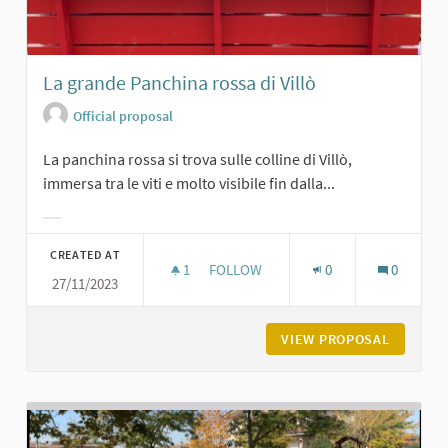
La grande Panchina rossa di Villò
Official proposal
La panchina rossa si trova sulle colline di Villò,
immersa tra le viti e molto visibile fin dalla...
Filter results for category:
CREATED AT
1
1 FOLLOWER
FOLLOW
0
0
27/11/2023
LA GRANDE PANCHINA ROSSA DI VIL
VIEW PROPOSAL
LA GRAN