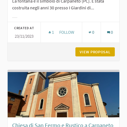
La fontana è il simbolo di Carpaneto (PC). È stata
costruita negli anni 30 presso I Giardini di...
Filter results for category:
CREATED AT
1
1 FOLLOWER
FOLLOW
0
0
23/11/2023
LA FONTANA DEI GIARDINI DI CARPA
VIEW PROPOSAL
LA FONT
Chiesa di San Fermo e Rustico a Carpaneto