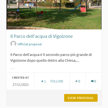
Il Parco dell'acqua di Vigolzone
Official proposal
Il Parco dell’acqua è il secondo parco più grande di
Vigolzone dopo quello dietro alla Chiesa,...
Filter results for category:
CREATED AT
1
1 FOLLOWER
FOLLOW
0
0
27/11/2023
IL PARCO DELL'ACQUA DI VIGOLZON
VIEW PROPOSAL
IL PARC