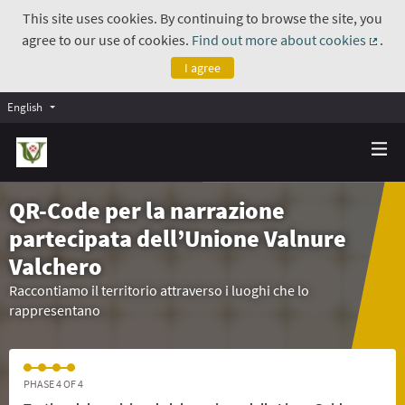
This site uses cookies. By continuing to browse the site, you
agree to our use of cookies.
Find out more about cookies
.
(Exte
I agree
English
QR-Code per la narrazione
partecipata dell’Unione Valnure
Valchero
Raccontiamo il territorio attraverso i luoghi che lo
rappresentano
PHASE 4 OF 4