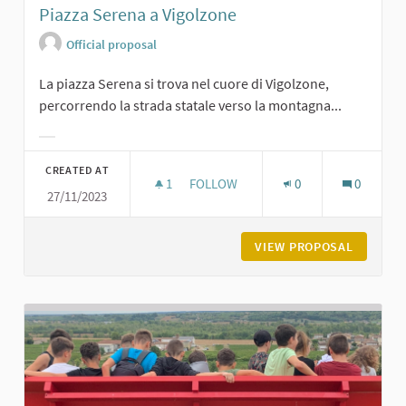
Piazza Serena a Vigolzone
Official proposal
La piazza Serena si trova nel cuore di Vigolzone,
percorrendo la strada statale verso la montagna...
Filter results for category:
CREATED AT
1
1 FOLLOWER
FOLLOW
0
0
27/11/2023
PIAZZA SERENA A VIGOLZONE
VIEW PROPOSAL
PIAZZA 