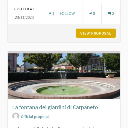
Filter results for category:
CREATED AT
1
1 FOLLOWER
FOLLOW
0
0
23/11/2023
PARCO DEGLI ALPINI A CARPANETO
VIEW PROPOSAL
PARCO D
La fontana dei giardini di Carpaneto
Official proposal