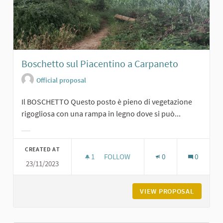
Boschetto sul Piacentino a Carpaneto
Official proposal
Il BOSCHETTO Questo posto è pieno di vegetazione
rigogliosa con una rampa in legno dove si può...
Filter results for category:
CREATED AT
1
1 FOLLOWER
FOLLOW
0
0
23/11/2023
BOSCHETTO SUL PIACENTINO A CA
VIEW PROPOSAL
BOSCHET