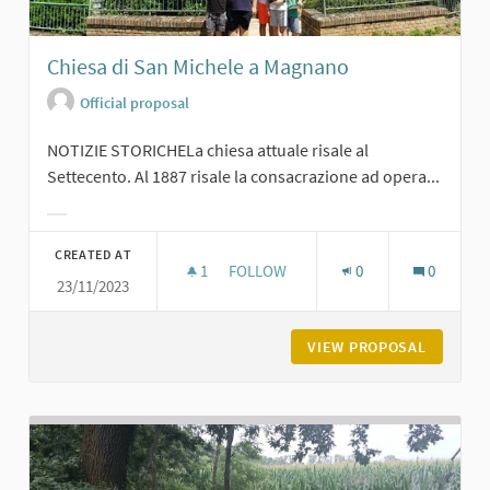
Chiesa di San Michele a Magnano
Official proposal
NOTIZIE STORICHELa chiesa attuale risale al
Settecento. Al 1887 risale la consacrazione ad opera...
Filter results for category:
CREATED AT
1
1 FOLLOWER
FOLLOW
0
0
23/11/2023
CHIESA DI SAN MICHELE A MAGNAN
VIEW PROPOSAL
CHIESA 