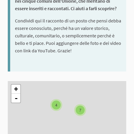
nei cinque comuni dell’Unione, che meritano di
essere inseriti e raccontati. Ci aiuti a farli scoprire?
Condividi qui il racconto di un posto che pensi debba
essere conosciuto, perché ha un valore storico,
culturale, comunitario, o semplicemente perché è
bello e ti piace. Puoi aggiungere delle foto e dei video
con link da YouTube. Grazie!
The following element is a map which presents the items on thi
+
-
4
7