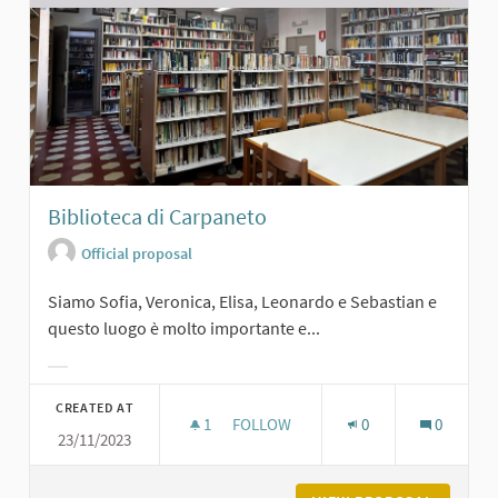
Biblioteca di Carpaneto
Official proposal
Siamo Sofia, Veronica, Elisa, Leonardo e Sebastian e
questo luogo è molto importante e...
Filter results for category:
CREATED AT
1
1 FOLLOWER
FOLLOW
0
0
23/11/2023
BIBLIOTECA DI CARPANETO