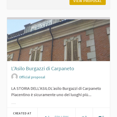
VIEW PROPOSAL
BIBLIOT
L'Asilo Burgazzi di Carpaneto
Official proposal
LA STORIA DELL'ASILOL’asilo Burgazzi di Carpaneto
Piacentino è sicuramente uno dei luoghi più...
Filter results for category:
CREATED AT