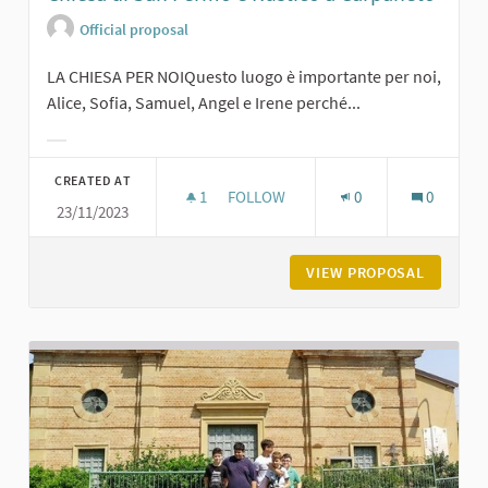
Official proposal
LA CHIESA PER NOIQuesto luogo è importante per noi,
Alice, Sofia, Samuel, Angel e Irene perché...
Filter results for category:
CREATED AT
1
1 FOLLOWER
FOLLOW
0
0
23/11/2023
CHIESA DI SAN FERMO E RUSTICO A
VIEW PROPOSAL
CHIESA 