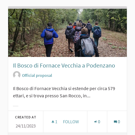
Il Bosco di Fornace Vecchia a Podenzano
Official proposal
Il Bosco di Fornace Vecchia si estende per circa 579
ettari, e si trova presso San Rocco, in...
Filter results for category:
CREATED AT
1
1 FOLLOWER
FOLLOW
0
0
24/11/2023
IL BOSCO DI FORNACE VECCHIA A 