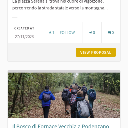
La piazza Serena si trova nel cuore di Vigolzone,
percorrendo la strada statale verso la montagna...
Filter results for category:
CREATED AT
1
1 FOLLOWER
FOLLOW
0
0
27/11/2023
PIAZZA SERENA A VIGOLZONE
VIEW PROPOSAL
PIAZZA 
Il Bosco di Fornace Vecchia a Podenzano