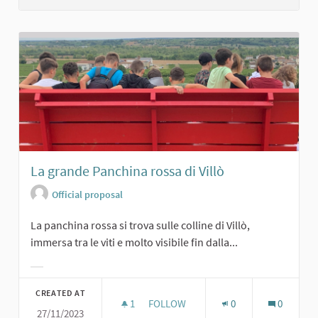
La grande Panchina rossa di Villò
Official proposal
La panchina rossa si trova sulle colline di Villò,
immersa tra le viti e molto visibile fin dalla...
Filter results for category:
CREATED AT
1
1 FOLLOWER
FOLLOW
0
0
27/11/2023
LA GRANDE PANCHINA ROSSA DI VIL