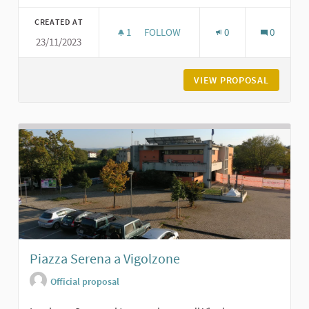
Filter results for category:
CREATED AT
1
1 FOLLOWER
FOLLOW
0
0
23/11/2023
LA FONTANA DEI GIARDINI DI CARPA
VIEW PROPOSAL
LA FONT
Piazza Serena a Vigolzone
Official proposal