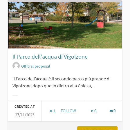
Il Parco dell'acqua di Vigolzone
Official proposal
Il Parco dell’acqua è il secondo parco più grande di
Vigolzone dopo quello dietro alla Chiesa,...
Filter results for category:
CREATED AT
1
1 FOLLOWER
FOLLOW
0
0
27/11/2023
IL PARCO DELL'ACQUA DI VIGOLZON