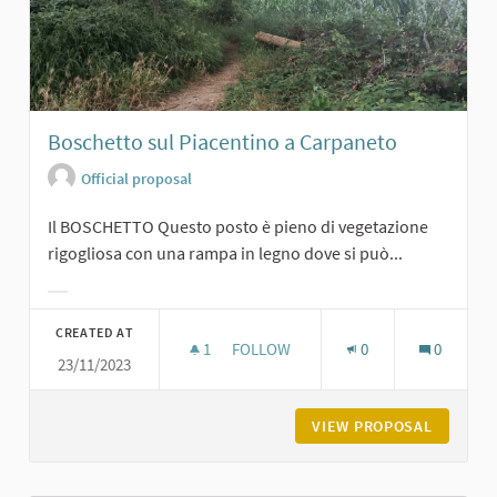
Boschetto sul Piacentino a Carpaneto
Official proposal
Il BOSCHETTO Questo posto è pieno di vegetazione
rigogliosa con una rampa in legno dove si può...
Filter results for category:
CREATED AT
1
1 FOLLOWER
FOLLOW
0
0
23/11/2023
BOSCHETTO SUL PIACENTINO A CA
VIEW PROPOSAL
BOSCHET