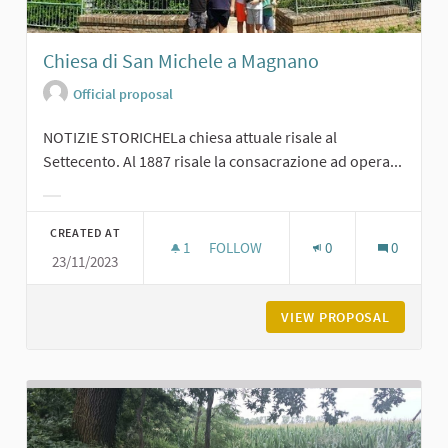
Chiesa di San Michele a Magnano
Official proposal
NOTIZIE STORICHELa chiesa attuale risale al
Settecento. Al 1887 risale la consacrazione ad opera...
Filter results for category:
CREATED AT
1
1 FOLLOWER
FOLLOW
0
0
23/11/2023
CHIESA DI SAN MICHELE A MAGNAN
VIEW PROPOSAL
CHIESA 