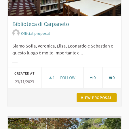
Biblioteca di Carpaneto
Official proposal
Siamo Sofia, Veronica, Elisa, Leonardo e Sebastian e
questo luogo è molto importante e...
Filter results for category:
CREATED AT
1
1 FOLLOWER
FOLLOW
0
0
23/11/2023
BIBLIOTECA DI CARPANETO
VIEW PROPOSAL
BIBLIOT