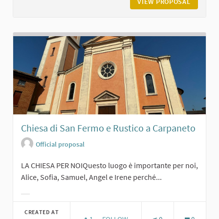
VIEW PROPOSAL
IL PARC
Chiesa di San Fermo e Rustico a Carpaneto
Official proposal
LA CHIESA PER NOIQuesto luogo è importante per noi,
Alice, Sofia, Samuel, Angel e Irene perché...
Filter results for category:
CREATED AT