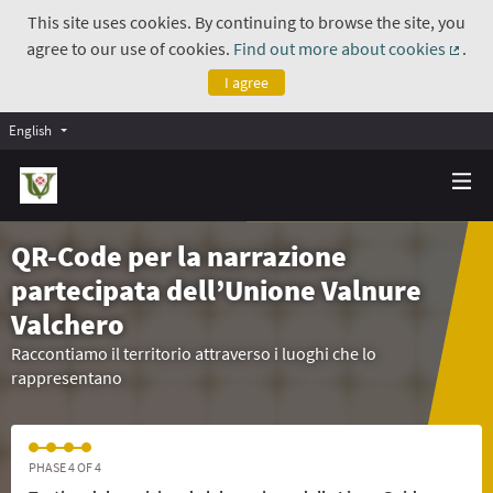
This site uses cookies. By continuing to browse the site, you
agree to our use of cookies.
Find out more about cookies
.
(Exte
I agree
English
QR-Code per la narrazione
partecipata dell’Unione Valnure
Valchero
Raccontiamo il territorio attraverso i luoghi che lo
rappresentano
PHASE 4 OF 4