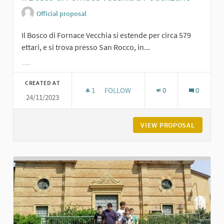
Official proposal
Il Bosco di Fornace Vecchia si estende per circa 579
ettari, e si trova presso San Rocco, in...
Filter results for category:
CREATED AT
1
1 FOLLOWER
FOLLOW
0
0
24/11/2023
IL BOSCO DI FORNACE VECCHIA A 
VIEW PROPOSAL
IL BOSC