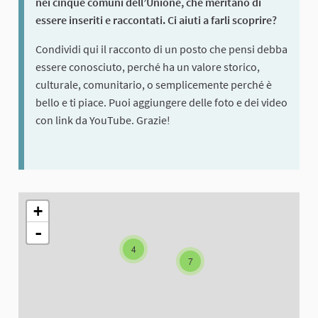
nei cinque comuni dell’Unione, che meritano di
essere inseriti e raccontati. Ci aiuti a farli scoprire?
Condividi qui il racconto di un posto che pensi debba
essere conosciuto, perché ha un valore storico,
culturale, comunitario, o semplicemente perché è
bello e ti piace. Puoi aggiungere delle foto e dei video
con link da YouTube. Grazie!
The following element is a map which presents the items on thi
+
-
4
7