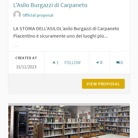
L'Asilo Burgazzi di Carpaneto
Official proposal
LA STORIA DELL'ASILOL’asilo Burgazzi di Carpaneto
Piacentino è sicuramente uno dei luoghi più...
Filter results for category:
CREATED AT
1
1 FOLLOWER
FOLLOW
0
0
15/11/2023
L'ASILO BURGAZZI DI CARPANETO
VIEW PROPOSAL
L'ASILO