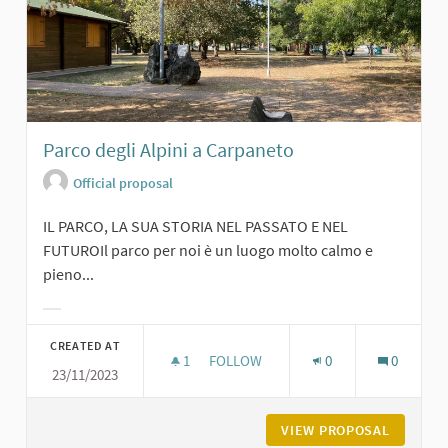
Parco degli Alpini a Carpaneto
Official proposal
IL PARCO, LA SUA STORIA NEL PASSATO E NEL
FUTUROIl parco per noi è un luogo molto calmo e
pieno...
Filter results for category:
CREATED AT
1
1 FOLLOWER
FOLLOW
0
0
23/11/2023
PARCO DEGLI ALPINI A CARPANETO
VIEW PROPOSAL
PARCO D