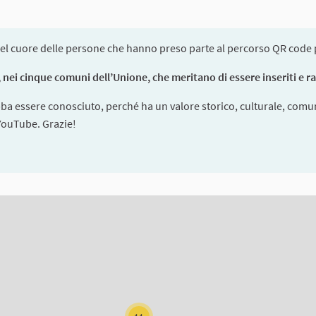
el cuore delle persone che hanno preso parte al percorso QR code pe
nei cinque comuni dell’Unione, che meritano di essere inseriti e racc
bba essere conosciuto, perché ha un valore storico, culturale, comun
 YouTube. Grazie!
ms on this page as map points. The element can be used with a scre