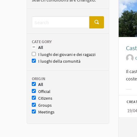
CATEGORY
Cast
All
I luoghi dei giovani e dei ragazzi
O
I luoghi della comunità
Il ca
costel
ORIGIN
All
Official
Filt
Citizens
CREA
Groups
19/0
Meetings