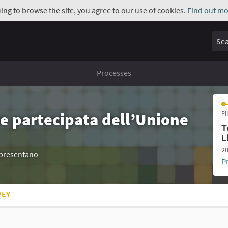
uing to browse the site, you agree to our use of cookies.
Find out mo
Sear
Processes
e partecipata dell’Unione
PH
T
L
20
appresentano
P
VEY