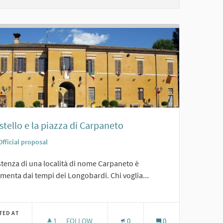
astello e la piazza di Carpaneto
Official proposal
stenza di una località di nome Carpaneto è
enta dai tempi dei Longobardi. Chi voglia...
er results for category:
TED AT
1
1 FOLLOWER
FOLLOW
0
0