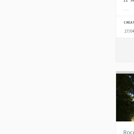
Filt
CREA
27/0
Rocc