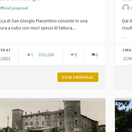
fficial proposal
cca di San Giorgio Piacentino consiste in una
Dai d
tura a cubo con muri spessi di fattura...
risul
er results for category:
Filt
TED AT
CREA
1
1 FOLLOWER
FOLLOW
0
0
4/2023
27/0
ROCCA DI SAN GIORGIO
VIEW PROPOSAL
ROCCA DI SAN GIO