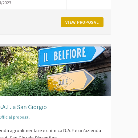
4/2023
IL CASTELLO E LA PIAZZA DI CARPANETO
ETO LANDI DI CARPANETO
VIEW PROPOSAL
IL CASTELLO E LA
.A.F. a San Giorgio
Official proposal
ienda agroalimentare e chimica D.A.F è un’azienda
ca di San Giorgio Piacentino,...