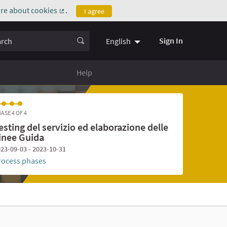
re about cookies
.
I agree
(External link)
ch
Sign In
English
Help
ASE 4 OF 4
esting del servizio ed elaborazione delle
inee Guida
23-09-03 - 2023-10-31
rocess phases