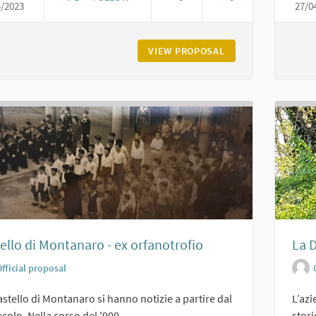
4/2023
27/0
CASTELLO DI CERRETO LANDI DI CARPANETO
VIEW PROPOSAL
CASTELLO DI CERR
ello di Montanaro - ex orfanotrofio
La D
fficial proposal
astello di Montanaro si hanno notizie a partire dal
L’az
ecolo. Nella corso del '900,...
stori