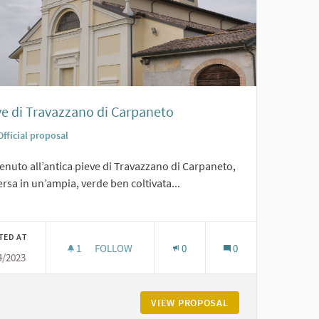
ve di Travazzano di Carpaneto
Official proposal
nuto all’antica pieve di Travazzano di Carpaneto,
sa in un’ampia, verde ben coltivata...
er results for category:
TED AT
1
1 FOLLOWER
FOLLOW
0
0
4/2023
PIEVE DI TRAVAZZANO DI CARPANETO
NANO DI CARPANETO
VIEW PROPOSAL
PIEVE DI TRAVAZZ