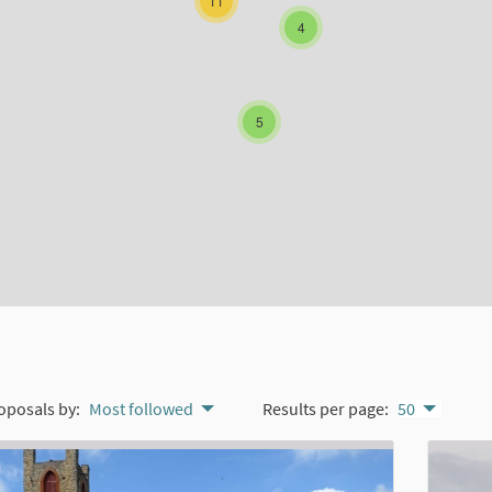
11
4
5
oposals by:
Most followed
Results per page:
50