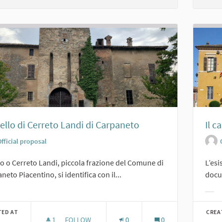
ello di Cerreto Landi di Carpaneto
Il c
fficial proposal
o o Cerreto Landi, piccola frazione del Comune di
L’esi
neto Piacentino, si identifica con il...
docum
er results for category:
Filt
TED AT
CREA
1
1 FOLLOWER
FOLLOW
0
0