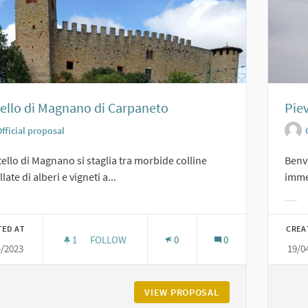
ello di Magnano di Carpaneto
Pie
fficial proposal
stello di Magnano si staglia tra morbide colline
Benve
late di alberi e vigneti a...
immer
er results for category:
Filt
TED AT
CREA
1
1 FOLLOWER
FOLLOW
0
0
4/2023
19/0
CASTELLO DI MAGNANO DI CARPANETO
VIEW PROPOSAL
CASTELLO DI MAG