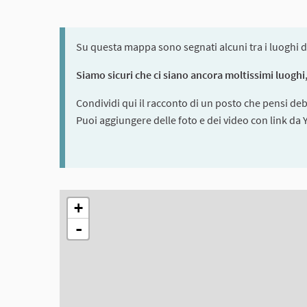
Su questa mappa sono segnati alcuni tra i luoghi d
Siamo sicuri che ci siano ancora moltissimi luoghi, 
Condividi qui il racconto di un posto che pensi de
Puoi aggiungere delle foto e dei video con link da
The following element is a map which presents the ite
+
-