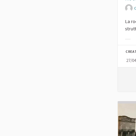
O
La ro
strut
Filt
CREA
27/0