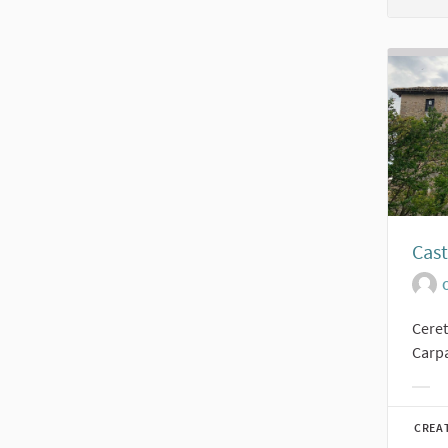
Cast
O
Ceret
Carpa
Filt
CREA