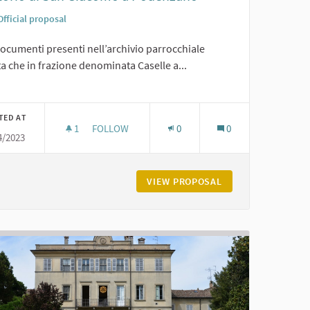
Official proposal
ocumenti presenti nell’archivio parrocchiale
ta che in frazione denominata Caselle a...
er results for category:
TED AT
1
1 FOLLOWER
FOLLOW
0
0
4/2023
ORATORIO DI SAN GIACOMO A PODENZANO
RGIO
VIEW PROPOSAL
ORATORIO DI SAN