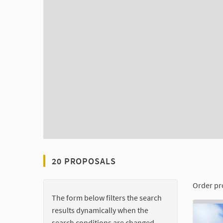
20 PROPOSALS
Order pr
The form below filters the search
results dynamically when the
search conditions are changed.