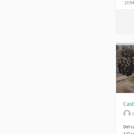
27/0
Cast
O
Del c
12° s