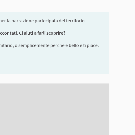
r la narrazione partecipata del territorio.
ontati. Ci aiuti a farli scoprire?
itario, o semplicemente perché è bello e ti piace.
en reader but it may be hard to understand.