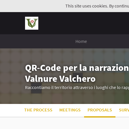
This site uses cookies. By contin
Home
QR-Code per la narrazion
Valnure Valchero
Raccontiamo il territorio attraverso i luoghi che lo r
THE PROCESS
MEETINGS
PROPOSALS
SUR