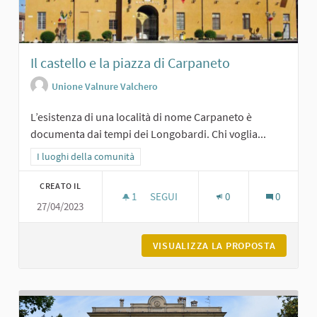
Il castello e la piazza di Carpaneto
Unione Valnure Valchero
L’esistenza di una località di nome Carpaneto è
documenta dai tempi dei Longobardi. Chi voglia...
Filtra i risultati per categoria: I luoghi della comunità
I luoghi della comunità
CREATO IL
1
1 SOSTENITORI
SEGUI
0
0
27/04/2023
IL CASTELLO E LA PIAZZA DI CARPAN
VISUALIZZA LA PROPOSTA
IL CAST