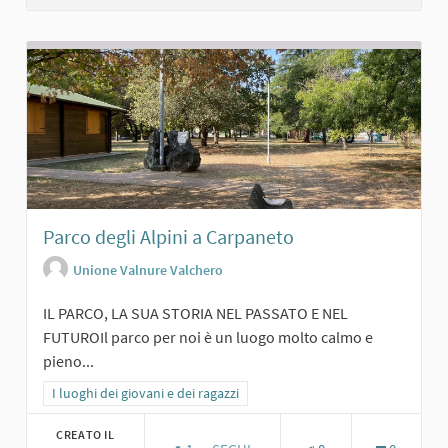
Parco degli Alpini a Carpaneto
Unione Valnure Valchero
IL PARCO, LA SUA STORIA NEL PASSATO E NEL
FUTUROIl parco per noi è un luogo molto calmo e
pieno...
Filtra i risultati per categoria: I luoghi dei giovani e dei ragazzi
I luoghi dei giovani e dei ragazzi
CREATO IL