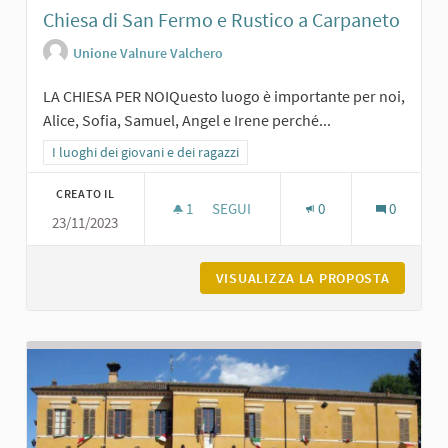
Chiesa di San Fermo e Rustico a Carpaneto
Unione Valnure Valchero
LA CHIESA PER NOIQuesto luogo è importante per noi,
Alice, Sofia, Samuel, Angel e Irene perché...
Filtra i risultati per categoria: I luoghi dei giovani e dei ragazzi
I luoghi dei giovani e dei ragazzi
CREATO IL
1
1 SOSTENITORI
SEGUI
0
0
23/11/2023
CHIESA DI SAN FERMO E RUSTICO A
VISUALIZZA LA PROPOSTA
CHIESA 