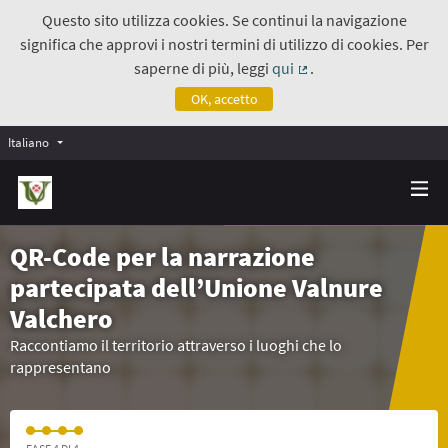
Questo sito utilizza cookies. Se continui la navigazione
significa che approvi i nostri termini di utilizzo di cookies. Per
saperne di più, leggi
qui
.
(Collegamento estern
OK, accetto
Italiano
QR-Code per la narrazione
partecipata dell’Unione Valnure
Valchero
Raccontiamo il territorio attraverso i luoghi che lo
rappresentano