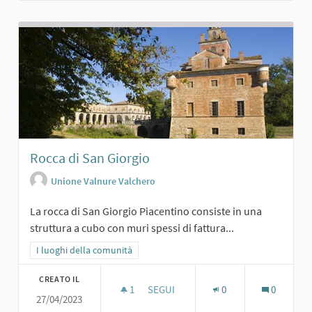
Rocca di San Giorgio
Unione Valnure Valchero
La rocca di San Giorgio Piacentino consiste in una
struttura a cubo con muri spessi di fattura...
Filtra i risultati per categoria: I luoghi della comunità
I luoghi della comunità
CREATO IL
1
1 SOSTENITORI
SEGUI
0
0
27/04/2023
ROCCA DI SAN GIORGIO