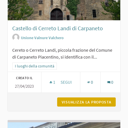
Castello di Cerreto Landi di Carpaneto
Unione Valnure Valchero
Cereto o Cerreto Landi, piccola frazione del Comune
di Carpaneto Piacentino, si identifica con il...
Filtra i risultati per categoria: I luoghi della comunità
I luoghi della comunità
CREATO IL
1
1 SOSTENITORI
SEGUI
0
0
27/04/2023
CASTELLO DI CERRETO LANDI DI CA
VISUALIZZA LA PROPOSTA
CASTELL