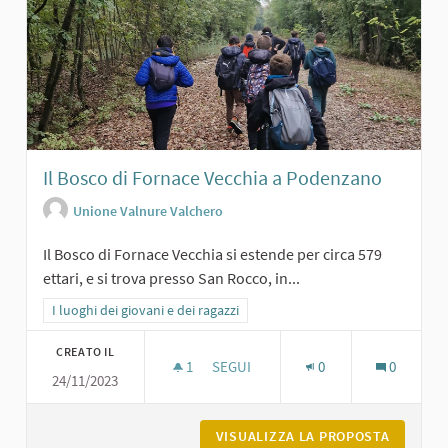
Il Bosco di Fornace Vecchia a Podenzano
Unione Valnure Valchero
Il Bosco di Fornace Vecchia si estende per circa 579
ettari, e si trova presso San Rocco, in...
Filtra i risultati per categoria: I luoghi dei giovani e dei ragazzi
I luoghi dei giovani e dei ragazzi
CREATO IL
1
1 SOSTENITORI
SEGUI
0
0
24/11/2023
IL BOSCO DI FORNACE VECCHIA A P
VISUALIZZA LA PROPOSTA
IL BOSC