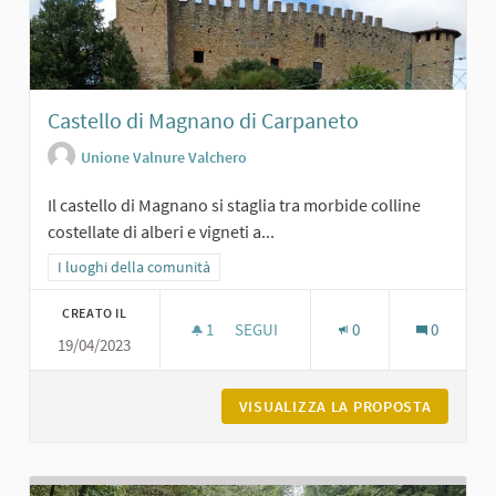
Castello di Magnano di Carpaneto
Unione Valnure Valchero
Il castello di Magnano si staglia tra morbide colline
costellate di alberi e vigneti a...
Filtra i risultati per categoria: I luoghi della comunità
I luoghi della comunità
CREATO IL
1
1 SOSTENITORI
SEGUI
0
0
19/04/2023
CASTELLO DI MAGNANO DI CARPANE
VISUALIZZA LA PROPOSTA
CASTELL