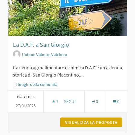
La D.A.F. a San Giorgio
Unione Valnure Valchero
L’azienda agroalimentare e chimica D.A.F è un’azienda
storica di San Giorgio Piacentino,...
Filtra i risultati per categoria: I luoghi della comunità
I luoghi della comunità
CREATO IL
1
1 SOSTENITORI
SEGUI
0
0
27/04/2023
LA D.A.F. A SAN GIORGIO
VISUALIZZA LA PROPOSTA
LA D.A.F