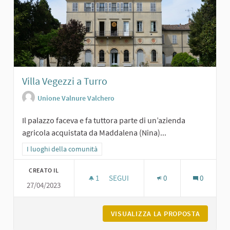
Villa Vegezzi a Turro
Unione Valnure Valchero
Il palazzo faceva e fa tuttora parte di un’azienda
agricola acquistata da Maddalena (Nina)...
Filtra i risultati per categoria: I luoghi della comunità
I luoghi della comunità
CREATO IL
1
1 SOSTENITORI
SEGUI
0
0
27/04/2023
VILLA VEGEZZI A TURRO
VISUALIZZA LA PROPOSTA
VILLA V