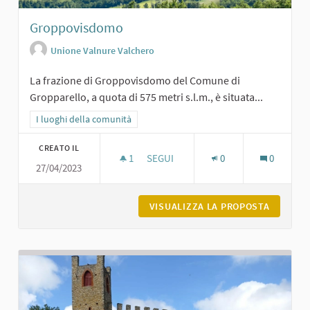
Groppovisdomo
Unione Valnure Valchero
La frazione di Groppovisdomo del Comune di
Gropparello, a quota di 575 metri s.l.m., è situata...
Filtra i risultati per categoria: I luoghi della comunità
I luoghi della comunità
CREATO IL
1
1 SOSTENITORI
SEGUI
0
0
27/04/2023
GROPPOVISDOMO
VISUALIZZA LA PROPOSTA
GROPPO