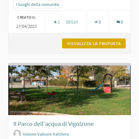
Filtra i risultati per categoria: I luoghi della comunità
I luoghi della comunità
CREATO IL
1
1 SOSTENITORI
SEGUI
0
0
27/04/2023
CASTELLO DI PODENZANO E TEATRO 
VISUALIZZA LA PROPOSTA
CASTELL
Il Parco dell'acqua di Vigolzone
Unione Valnure Valchero