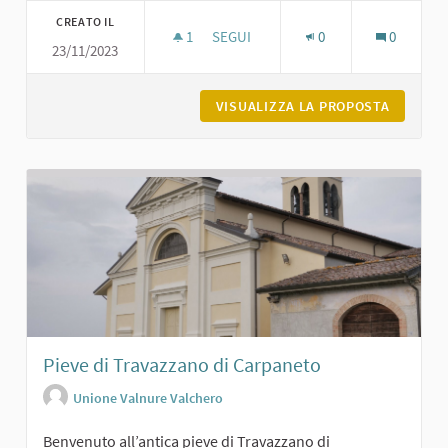
CREATO IL
1
1 SOSTENITORI
SEGUI
0
0
23/11/2023
LA FONTANA DEI GIARDINI DI CARPA
VISUALIZZA LA PROPOSTA
LA FONT
Pieve di Travazzano di Carpaneto
Unione Valnure Valchero
Benvenuto all’antica pieve di Travazzano di