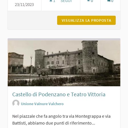
1
1 SOSTENITORI
SEGUI
0
0
23/11/2023
PARCO DEGLI ALPINI A CARPANETO
VISUALIZZA LA PROPOSTA
PARCO D
Castello di Podenzano e Teatro Vittoria
Unione Valnure Valchero
Nel piazzale che fa angolo tra via Montegrappa e via
Battisti, abbiamo due punti di riferimento...