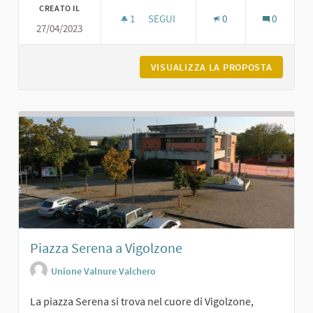
CREATO IL
1
1 SOSTENITORI
SEGUI
0
0
27/04/2023
BORGO DI SARIANO
VISUALIZZA LA PROPOSTA
BORGO D
Piazza Serena a Vigolzone
Unione Valnure Valchero
La piazza Serena si trova nel cuore di Vigolzone,