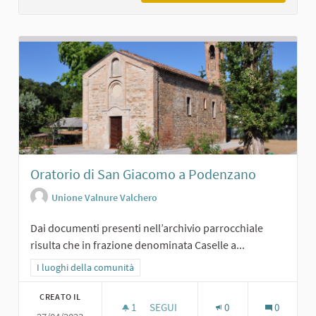
Oratorio di San Giacomo a Podenzano
Unione Valnure Valchero
Dai documenti presenti nell’archivio parrocchiale
risulta che in frazione denominata Caselle a...
Filtra i risultati per categoria: I luoghi della comunità
I luoghi della comunità
CREATO IL
1
1 SOSTENITORI
SEGUI
0
0