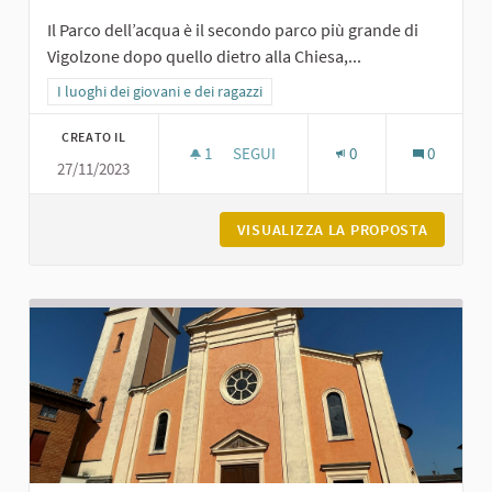
Il Parco dell’acqua è il secondo parco più grande di
Vigolzone dopo quello dietro alla Chiesa,...
Filtra i risultati per categoria: I luoghi dei giovani e dei ragazzi
I luoghi dei giovani e dei ragazzi
CREATO IL
1
1 SOSTENITORI
SEGUI
0
0
27/11/2023
IL PARCO DELL'ACQUA DI VIGOLZONE
VISUALIZZA LA PROPOSTA
IL PARC