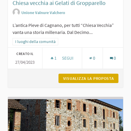
Chiesa vecchia ai Gelati di Gropparello
Unione Valnure Valchero
L’antica Pieve di Cagnano, per tutti “Chiesa Vecchia”
vanta una storia millenaria. Dal Decimo...
Filtra i risultati per categoria: I luoghi della comunità
I luoghi della comunità
CREATO IL
1
1 SOSTENITORI
SEGUI
0
0
27/04/2023
CHIESA VECCHIA AI GELATI DI GROP
VISUALIZZA LA PROPOSTA
CHIESA 