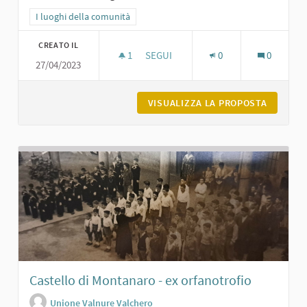
Filtra i risultati per categoria: I luoghi della comunità
I luoghi della comunità
CREATO IL
1
1 SOSTENITORI
SEGUI
0
0
27/04/2023
MONUMENTO AI PARTIGIANI DELLA V
VISUALIZZA LA PROPOSTA
MONUMEN
Castello di Montanaro - ex orfanotrofio
Unione Valnure Valchero