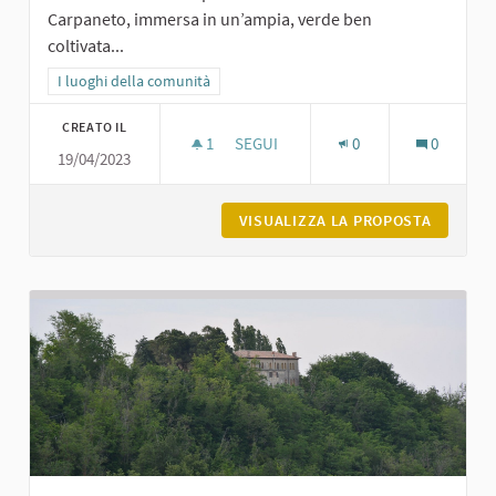
Carpaneto, immersa in un’ampia, verde ben
coltivata...
Filtra i risultati per categoria: I luoghi della comunità
I luoghi della comunità
CREATO IL
1
1 SOSTENITORI
SEGUI
0
0
19/04/2023
PIEVE DI TRAVAZZANO DI CARPANET
VISUALIZZA LA PROPOSTA
PIEVE D