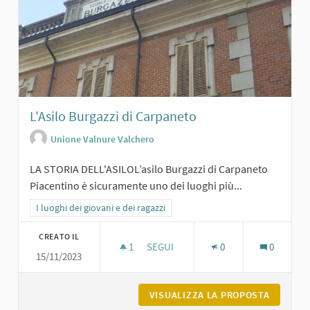
L'Asilo Burgazzi di Carpaneto
Unione Valnure Valchero
LA STORIA DELL'ASILOL’asilo Burgazzi di Carpaneto
Piacentino è sicuramente uno dei luoghi più...
Filtra i risultati per categoria: I luoghi dei giovani e dei ragazzi
I luoghi dei giovani e dei ragazzi
CREATO IL
1
1 SOSTENITORI
SEGUI
0
0
15/11/2023
L'ASILO BURGAZZI DI CARPANETO
VISUALIZZA LA PROPOSTA
L'ASILO