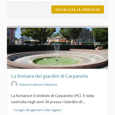
VISUALIZZA LA PROPOSTA
ROCCA D
La fontana dei giardini di Carpaneto
Unione Valnure Valchero
La fontana è il simbolo di Carpaneto (PC). È stata
costruita negli anni 30 presso I Giardini di...
Filtra i risultati per categoria: I luoghi dei giovani e dei ragazzi
I luoghi dei giovani e dei ragazzi