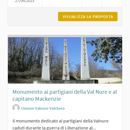
27/04/2023
ORATORIO DI SAN GIACOMO A PODE
VISUALIZZA LA PROPOSTA
ORATORI
Monumento ai partigiani della Val Nure e al
capitano Mackenzie
Unione Valnure Valchero
Il monumento dedicato ai partigiani della Valnure
caduti durante la guerra di Liberazione al...