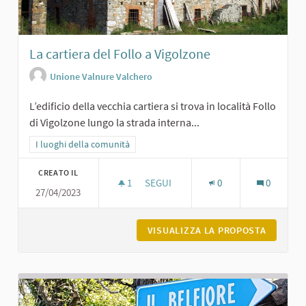
La cartiera del Follo a Vigolzone
Unione Valnure Valchero
L’edificio della vecchia cartiera si trova in località Follo
di Vigolzone lungo la strada interna...
Filtra i risultati per categoria: I luoghi della comunità
I luoghi della comunità
CREATO IL
1
1 SOSTENITORI
SEGUI
0
0
27/04/2023
LA CARTIERA DEL FOLLO A VIGOLZON
VISUALIZZA LA PROPOSTA
LA CART