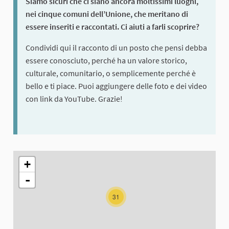
Siamo sicuri che ci siano ancora moltissimi luoghi,
nei cinque comuni dell’Unione, che meritano di
essere inseriti e raccontati. Ci aiuti a farli scoprire?
Condividi qui il racconto di un posto che pensi debba
essere conosciuto, perché ha un valore storico,
culturale, comunitario, o semplicemente perché è
bello e ti piace. Puoi aggiungere delle foto e dei video
con link da YouTube. Grazie!
L'elemento seguente è una mappa che presenta gli elementi di q
+
-
31