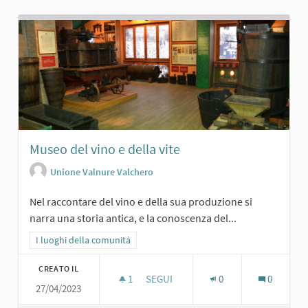
Museo del vino e della vite
Unione Valnure Valchero
Nel raccontare del vino e della sua produzione si
narra una storia antica, e la conoscenza del...
Filtra i risultati per categoria: I luoghi della comunità
I luoghi della comunità
CREATO IL
1
1 SOSTENITORI
SEGUI
0
0
27/04/2023
MUSEO DEL VINO E DELLA VITE