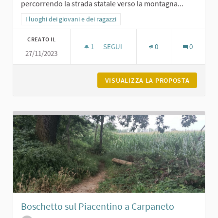
percorrendo la strada statale verso la montagna...
Filtra i risultati per categoria: I luoghi dei giovani e dei ragazzi
I luoghi dei giovani e dei ragazzi
CREATO IL
1
1 SOSTENITORI
SEGUI
0
0
27/11/2023
PIAZZA SERENA A VIGOLZONE
VISUALIZZA LA PROPOSTA
PIAZZA 
Boschetto sul Piacentino a Carpaneto