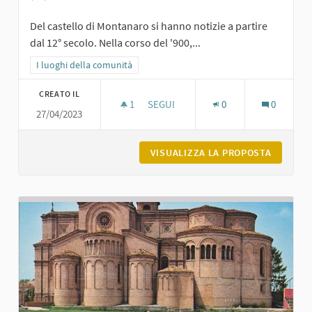
Del castello di Montanaro si hanno notizie a partire
dal 12° secolo. Nella corso del '900,...
Filtra i risultati per categoria: I luoghi della comunità
I luoghi della comunità
CREATO IL
1
1 SOSTENITORI
SEGUI
0
0
27/04/2023
CASTELLO DI MONTANARO - EX ORF
VISUALIZZA LA PROPOSTA
CASTELL