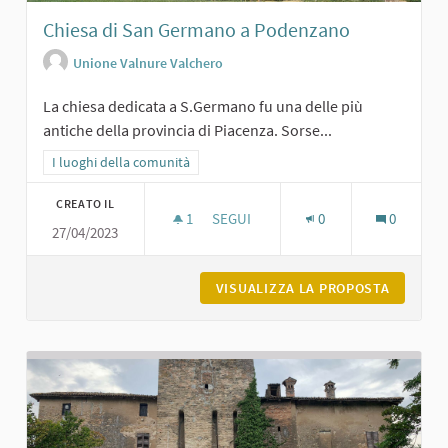
Chiesa di San Germano a Podenzano
Unione Valnure Valchero
La chiesa dedicata a S.Germano fu una delle più
antiche della provincia di Piacenza. Sorse...
Filtra i risultati per categoria: I luoghi della comunità
I luoghi della comunità
CREATO IL
1
1 SOSTENITORI
SEGUI
0
0
27/04/2023
CHIESA DI SAN GERMANO A PODENZ
VISUALIZZA LA PROPOSTA
CHIESA 