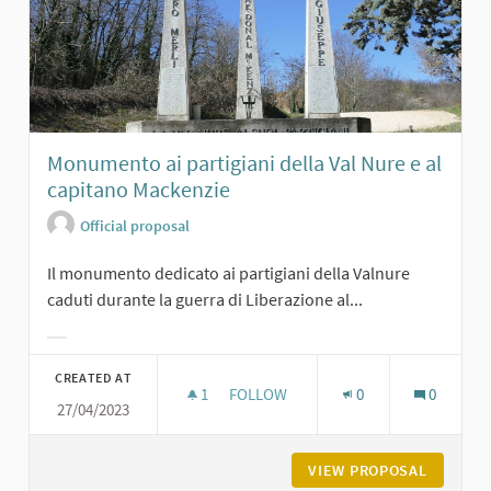
Monumento ai partigiani della Val Nure e al
capitano Mackenzie
Official proposal
Il monumento dedicato ai partigiani della Valnure
caduti durante la guerra di Liberazione al...
Filter results for category:
CREATED AT
1
1 FOLLOWER
FOLLOW
0
0
27/04/2023
MONUMENTO AI PARTIGIANI DELLA V
VIEW PROPOSAL
MONUMEN