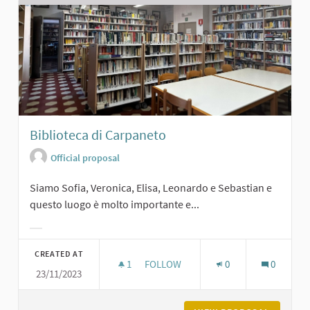
Biblioteca di Carpaneto
Official proposal
Siamo Sofia, Veronica, Elisa, Leonardo e Sebastian e
questo luogo è molto importante e...
Filter results for category:
CREATED AT
1
1 FOLLOWER
FOLLOW
0
0
23/11/2023
BIBLIOTECA DI CARPANETO