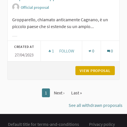
Official proposal
Gropparello, chiamato anticamente Cagnano, è un
piccolo paese che si estende su un ampio...
Filter results for category:
CREATED AT
1
1 FOLLOWER
FOLLOW
0
0
27/04/2023
LA PIAZZA DI GROPPARELLO
VIEW PROPOSAL
LA PIAZ
1
Next ›
Last »
See all withdrawn proposals
Default title for terms-and-conditions
Privacy policy