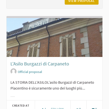
VIEW PROPOSAL
BIBLIOT
L'Asilo Burgazzi di Carpaneto
Official proposal
LA STORIA DELL'ASILOL’asilo Burgazzi di Carpaneto
Piacentino è sicuramente uno dei luoghi più...
Filter results for category:
CREATED AT