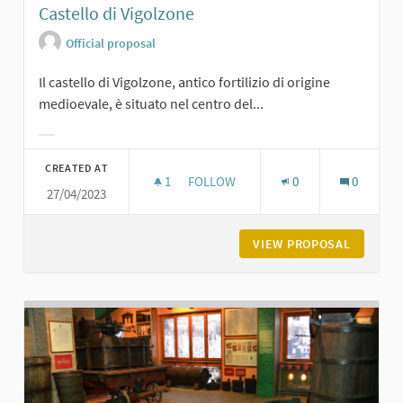
Castello di Vigolzone
Official proposal
Il castello di Vigolzone, antico fortilizio di origine
medioevale, è situato nel centro del...
Filter results for category:
CREATED AT
1
1 FOLLOWER
FOLLOW
0
0
27/04/2023
CASTELLO DI VIGOLZONE
VIEW PROPOSAL
CASTELL