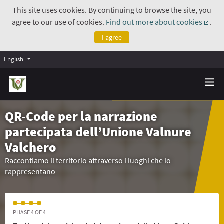
This site uses cookies. By continuing to browse the site, you
agree to our use of cookies.
Find out more about cookies
.
(Exte
I agree
English
QR-Code per la narrazione
partecipata dell’Unione Valnure
Valchero
Raccontiamo il territorio attraverso i luoghi che lo
rappresentano
PHASE 4 OF 4