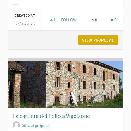
Filter results for category:
CREATED AT
1
1 FOLLOWER
FOLLOW
0
0
23/06/2023
LA BREVETTI GABBIANI A PODENZA
VIEW PROPOSAL
LA BREV
La cartiera del Follo a Vigolzone
Official proposal