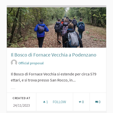
Il Bosco di Fornace Vecchia a Podenzano
Official proposal
Il Bosco di Fornace Vecchia si estende per circa 579
ettari, e si trova presso San Rocco, in...
Filter results for category:
CREATED AT
1
1 FOLLOWER
FOLLOW
0
0
24/11/2023
IL BOSCO DI FORNACE VECCHIA A 