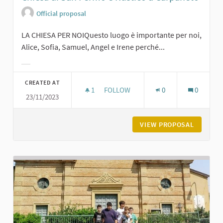
Official proposal
LA CHIESA PER NOIQuesto luogo è importante per noi,
Alice, Sofia, Samuel, Angel e Irene perché...
Filter results for category:
CREATED AT
1
1 FOLLOWER
FOLLOW
0
0
23/11/2023
CHIESA DI SAN FERMO E RUSTICO A
VIEW PROPOSAL
CHIESA 