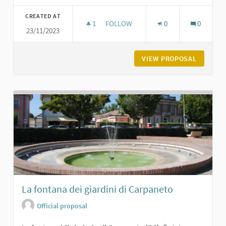
Filter results for category:
CREATED AT
1
1 FOLLOWER
FOLLOW
0
0
23/11/2023
PARCO DEGLI ALPINI A CARPANETO
VIEW PROPOSAL
PARCO D
La fontana dei giardini di Carpaneto
Official proposal