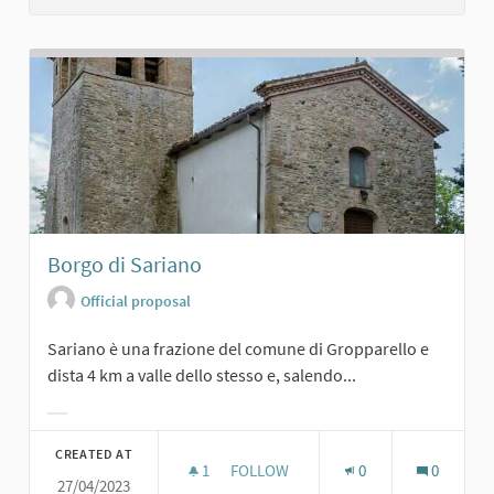
Borgo di Sariano
Official proposal
Sariano è una frazione del comune di Gropparello e
dista 4 km a valle dello stesso e, salendo...
Filter results for category:
CREATED AT
1
1 FOLLOWER
FOLLOW
0
0
27/04/2023
BORGO DI SARIANO