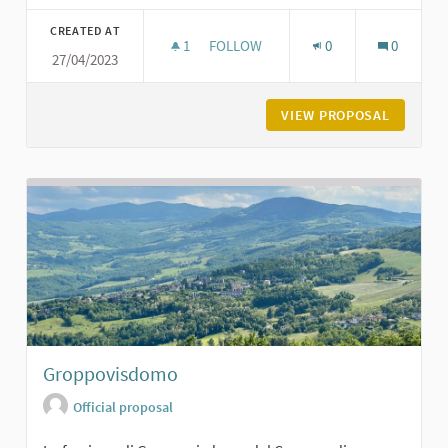
Filter results for category:
CREATED AT
1
1 FOLLOWER
FOLLOW
0
0
27/04/2023
CHIESA VECCHIA AI GELATI DI GROP
VIEW PROPOSAL
CHIESA 
Groppovisdomo
Official proposal