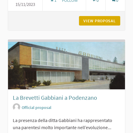
1
1 FOLLOWER
FOLLOW
0
0
15/11/2023
L'ASILO BURGAZZI DI CARPANETO
VIEW PROPOSAL
L'ASILO
La Brevetti Gabbiani a Podenzano
Official proposal
La presenza della ditta Gabbiani ha rappresentato
una parentesi molto importante nell’evoluzione...