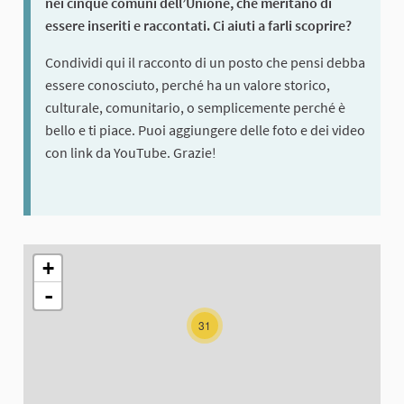
nei cinque comuni dell’Unione, che meritano di
essere inseriti e raccontati. Ci aiuti a farli scoprire?
Condividi qui il racconto di un posto che pensi debba
essere conosciuto, perché ha un valore storico,
culturale, comunitario, o semplicemente perché è
bello e ti piace. Puoi aggiungere delle foto e dei video
con link da YouTube. Grazie!
The following element is a map which presents the items on thi
+
-
31