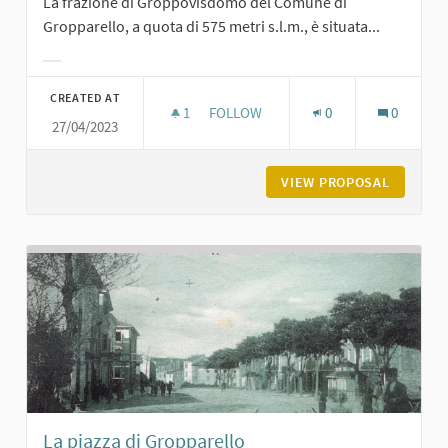
La frazione di Groppovisdomo del Comune di
Gropparello, a quota di 575 metri s.l.m., è situata...
Filter results for category:
CREATED AT
1
1 FOLLOWER
FOLLOW
0
0
27/04/2023
GROPPOVISDOMO
VIEW PROPOSAL
GROPPO
La piazza di Gropparello