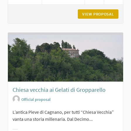
VIEW PROPOSAL
BORGO D
Chiesa vecchia ai Gelati di Gropparello
Official proposal
L’antica Pieve di Cagnano, per tutti “Chiesa Vecchia”
vanta una storia millenaria. Dal Decimo...