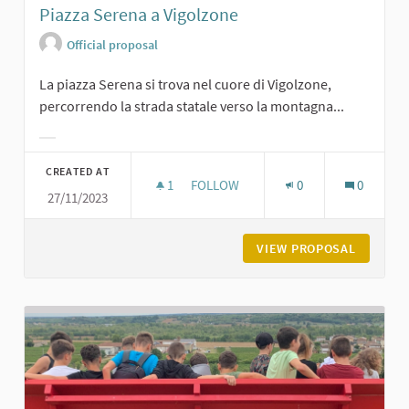
Piazza Serena a Vigolzone
Official proposal
La piazza Serena si trova nel cuore di Vigolzone,
percorrendo la strada statale verso la montagna...
Filter results for category:
CREATED AT
1
1 FOLLOWER
FOLLOW
0
0
27/11/2023
PIAZZA SERENA A VIGOLZONE
VIEW PROPOSAL
PIAZZA 