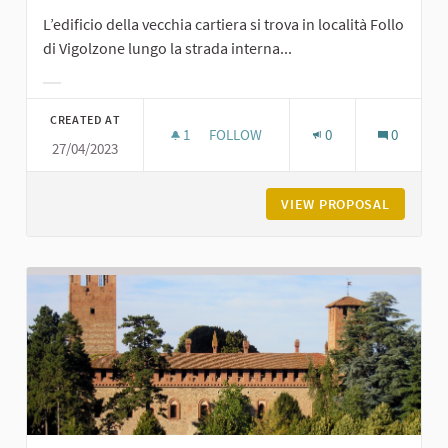
L’edificio della vecchia cartiera si trova in località Follo
di Vigolzone lungo la strada interna...
Filter results for category:
CREATED AT
1
1 FOLLOWER
FOLLOW
0
0
27/04/2023
LA CARTIERA DEL FOLLO A VIGOLZO
VIEW PROPOSAL
LA CART