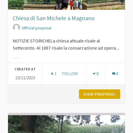
Chiesa di San Michele a Magnano
Official proposal
NOTIZIE STORICHELa chiesa attuale risale al
Settecento. Al 1887 risale la consacrazione ad opera...
Filter results for category:
CREATED AT
1
1 FOLLOWER
FOLLOW
0
0
23/11/2023
CHIESA DI SAN MICHELE A MAGNAN
VIEW PROPOSAL
CHIESA 