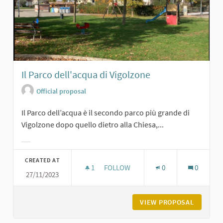
Il Parco dell'acqua di Vigolzone
Official proposal
Il Parco dell’acqua è il secondo parco più grande di
Vigolzone dopo quello dietro alla Chiesa,...
Filter results for category:
CREATED AT
1
1 FOLLOWER
FOLLOW
0
0
27/11/2023
IL PARCO DELL'ACQUA DI VIGOLZON
VIEW PROPOSAL
IL PARC