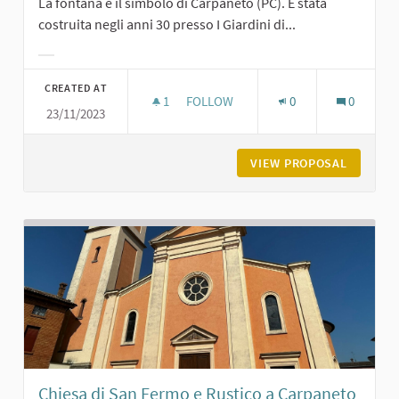
La fontana è il simbolo di Carpaneto (PC). È stata
costruita negli anni 30 presso I Giardini di...
Filter results for category:
CREATED AT
1
1 FOLLOWER
FOLLOW
0
0
23/11/2023
LA FONTANA DEI GIARDINI DI CARPA
VIEW PROPOSAL
LA FONT
Chiesa di San Fermo e Rustico a Carpaneto