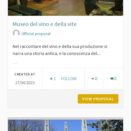
Museo del vino e della vite
Official proposal
Nel raccontare del vino e della sua produzione si
narra una storia antica, e la conoscenza del...
Filter results for category:
CREATED AT
1
1 FOLLOWER
FOLLOW
0
0
27/04/2023
MUSEO DEL VINO E DELLA VITE
VIEW PROPOSAL
MUSEO D