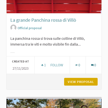
La grande Panchina rossa di Villò
Official proposal
La panchina rossa si trova sulle colline di Villò,
immersa tra le viti e molto visibile fin dalla...
Filter results for category:
CREATED AT
1
1 FOLLOWER
FOLLOW
0
0
27/11/2023
LA GRANDE PANCHINA ROSSA DI VIL
VIEW PROPOSAL
LA GRAN