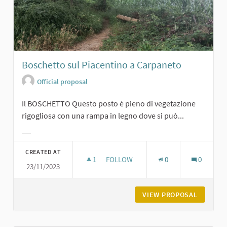
Boschetto sul Piacentino a Carpaneto
Official proposal
Il BOSCHETTO Questo posto è pieno di vegetazione
rigogliosa con una rampa in legno dove si può...
Filter results for category:
CREATED AT
1
1 FOLLOWER
FOLLOW
0
0
23/11/2023
BOSCHETTO SUL PIACENTINO A CA
VIEW PROPOSAL
BOSCHET