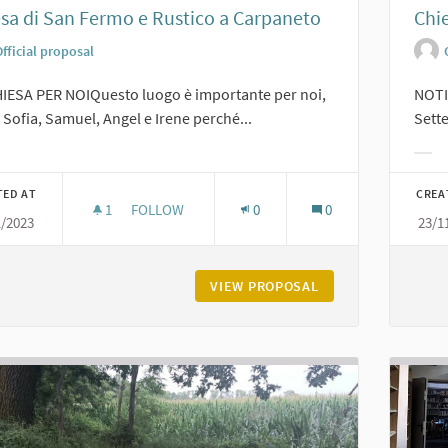
sa di San Fermo e Rustico a Carpaneto
Chi
fficial proposal
IESA PER NOIQuesto luogo è importante per noi,
NOTI
, Sofia, Samuel, Angel e Irene perché...
Sette
er results for category:
Filt
TED AT
CREA
1
1 FOLLOWER
FOLLOW
0
0
1/2023
23/1
CHIESA DI SAN FERMO E RUSTICO A CARPANETO
VIEW PROPOSAL
CHIESA DI SAN FE