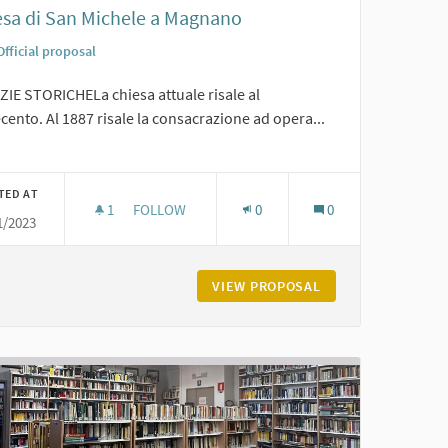
esa di San Michele a Magnano
Official proposal
ZIE STORICHELa chiesa attuale risale al
cento. Al 1887 risale la consacrazione ad opera...
er results for category:
TED AT
1
1 FOLLOWER
FOLLOW
0
0
1/2023
CHIESA DI SAN MICHELE A MAGNANO
RMO E RUSTICO A CARPANETO
VIEW PROPOSAL
CHIESA DI SAN MI