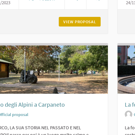
1/2023
24/1
IL PARCO DELL'ACQUA DI VIGOLZONE
VIEW PROPOSAL
IL PARCO DELL'AC
o degli Alpini a Carpaneto
La f
fficial proposal
ARCO, LA SUA STORIA NEL PASSATO E NEL
La fo
OIl parco per noi è un luogo molto calmo e
costr