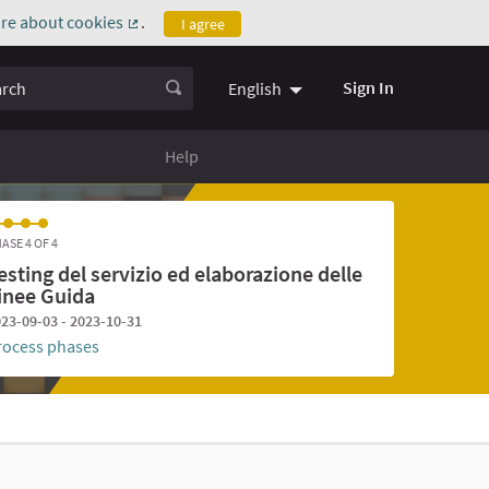
re about cookies
.
I agree
(External link)
ch
Sign In
English
Help
ASE 4 OF 4
esting del servizio ed elaborazione delle
inee Guida
23-09-03 - 2023-10-31
rocess phases