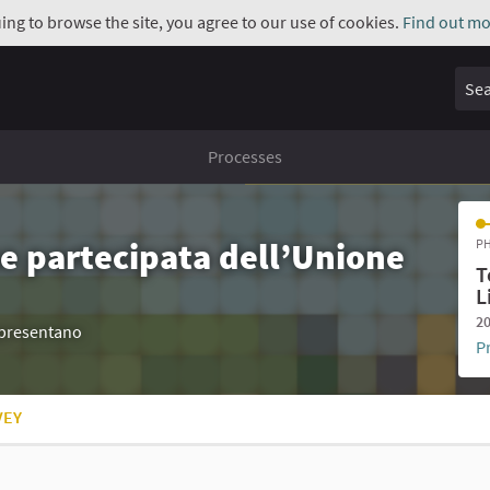
uing to browse the site, you agree to our use of cookies.
Find out mo
Sear
Processes
e partecipata dell’Unione
PH
T
L
20
appresentano
P
VEY