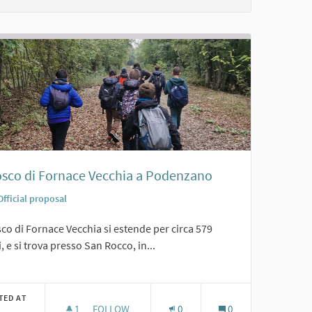
Bosco di Fornace Vecchia a Podenzano
Official proposal
sco di Fornace Vecchia si estende per circa 579
i, e si trova presso San Rocco, in...
er results for category:
TED AT
1
1 FOLLOWER
FOLLOW
0
0