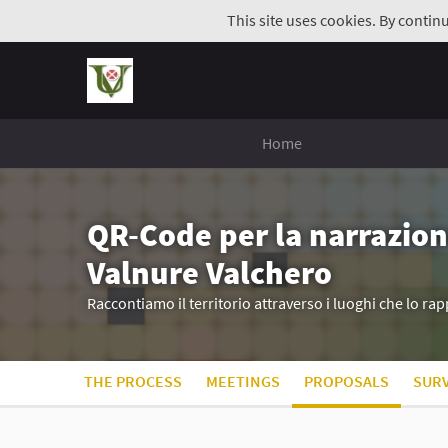
This site uses cookies. By contin
Home
QR-Code per la narrazion
Valnure Valchero
Raccontiamo il territorio attraverso i luoghi che lo r
THE PROCESS
MEETINGS
PROPOSALS
SUR