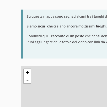
Su questa mappa sono segnati alcuni tra i luoghi d
Siamo sicuri che ci siano ancora moltissimi luoghi, 
Condividi qui il racconto di un posto che pensi de
Puoi aggiungere delle foto e dei video con link da
The following element is a map which presents the ite
+
-