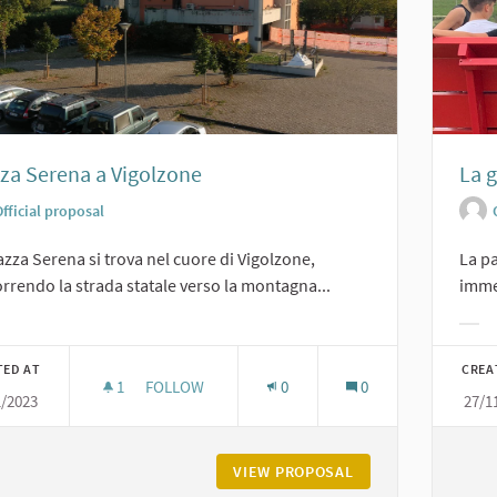
za Serena a Vigolzone
La g
fficial proposal
azza Serena si trova nel cuore di Vigolzone,
La pa
rrendo la strada statale verso la montagna...
immer
er results for category:
Filt
TED AT
CREA
1
1 FOLLOWER
FOLLOW
0
0
1/2023
27/1
PIAZZA SERENA A VIGOLZONE
VIEW PROPOSAL
PIAZZA SERENA A 