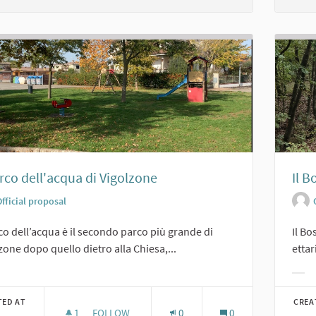
arco dell'acqua di Vigolzone
Il 
fficial proposal
rco dell’acqua è il secondo parco più grande di
Il Bo
zone dopo quello dietro alla Chiesa,...
ettar
er results for category:
Filt
TED AT
CREA
1
1 FOLLOWER
FOLLOW
0
0