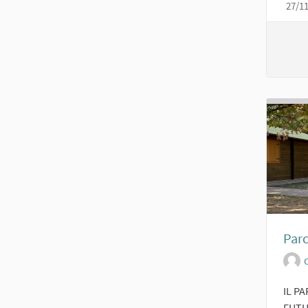
27/1
Parc
O
IL P
FUTUR