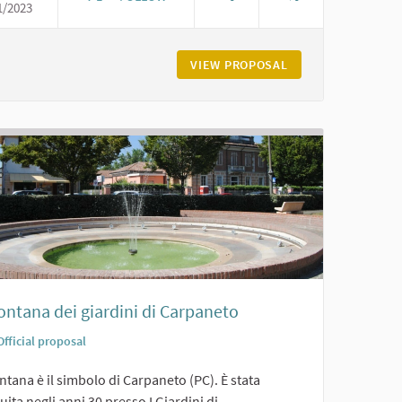
1/2023
IL BOSCO DI FORNACE VECCHIA A PODENZANO
QUA DI VIGOLZONE
VIEW PROPOSAL
IL BOSCO DI FORN
ontana dei giardini di Carpaneto
Official proposal
ntana è il simbolo di Carpaneto (PC). È stata
uita negli anni 30 presso I Giardini di...