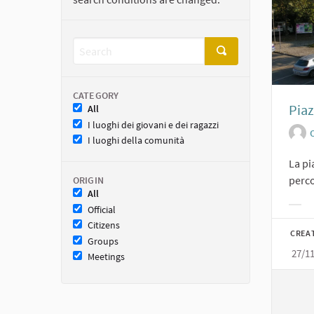
CATEGORY
Piaz
All
I luoghi dei giovani e dei ragazzi
O
I luoghi della comunità
La pi
perco
ORIGIN
All
Official
Filt
Citizens
CREA
Groups
27/1
Meetings