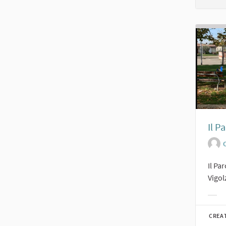
Il P
O
Il Pa
Vigol
Filt
CREA