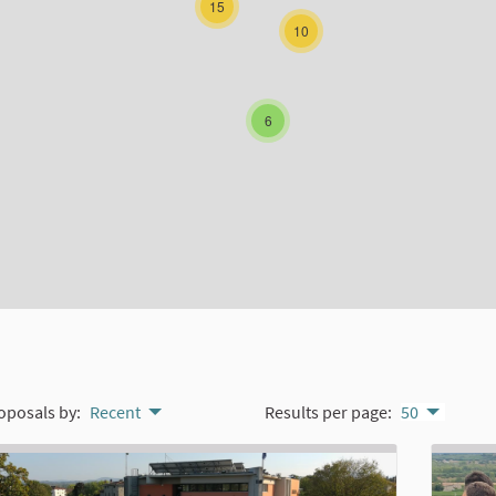
15
10
6
oposals by:
Recent
Results per page:
50