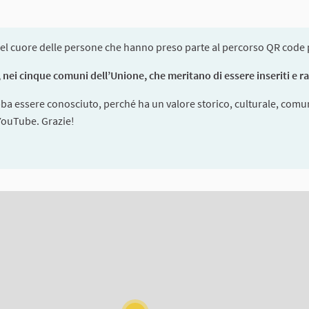
el cuore delle persone che hanno preso parte al percorso QR code pe
nei cinque comuni dell’Unione, che meritano di essere inseriti e racc
bba essere conosciuto, perché ha un valore storico, culturale, comun
 YouTube. Grazie!
ms on this page as map points. The element can be used with a scre