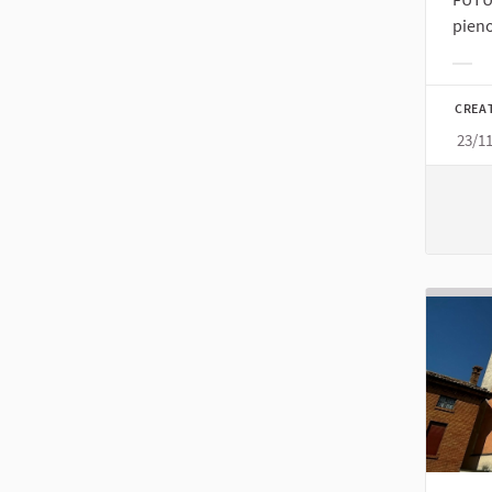
pieno
Filt
CREA
23/1