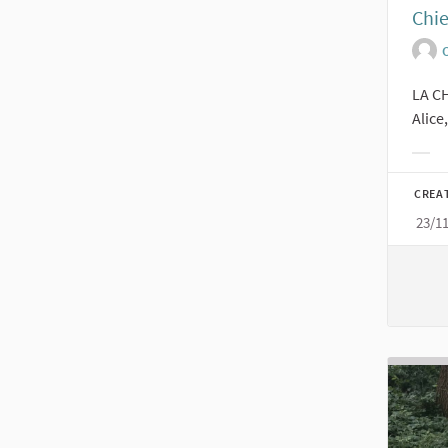
Chie
O
LA CH
Alice
Filt
CREA
23/1