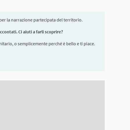
r la narrazione partecipata del territorio.
ontati. Ci aiuti a farli scoprire?
itario, o semplicemente perché è bello e ti piace.
en reader but it may be hard to understand.