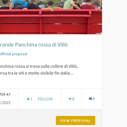
rande Panchina rossa di Villò
Official proposal
nchina rossa si trova sulle colline di Villò,
sa tra le viti e molto visibile fin dalla...
er results for category:
TED AT
1
1 FOLLOWER
FOLLOW
0
0
1/2023
LA GRANDE PANCHINA ROSSA DI VILLÒ
VIGOLZONE
VIEW PROPOSAL
LA GRANDE PANCHI