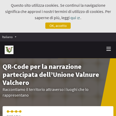
Questo sito utilizza cookies. Se continui la navigazione
significa che approvi i nostri termini di utilizzo di cookies. Per
saperne di più, leggi
qui
.
(Collegamento estern
OK, accetto
Italiano
QR-Code per la narrazione
partecipata dell’Unione Valnure
Valchero
Raccontiamo il territorio attraverso i luoghi che lo
rappresentano