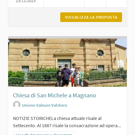
23/11/2023
BIBLIOTECA DI CARPANETO
VISUALIZZA LA PROPOSTA
BIBLIOT
Chiesa di San Michele a Magnano
Unione Valnure Valchero
NOTIZIE STORICHELa chiesa attuale risale al
Settecento. Al 1887 risale la consacrazione ad opera...
Filtra i risultati per categoria: I luoghi dei giovani e dei ragazzi
I luoghi dei giovani e dei ragazzi