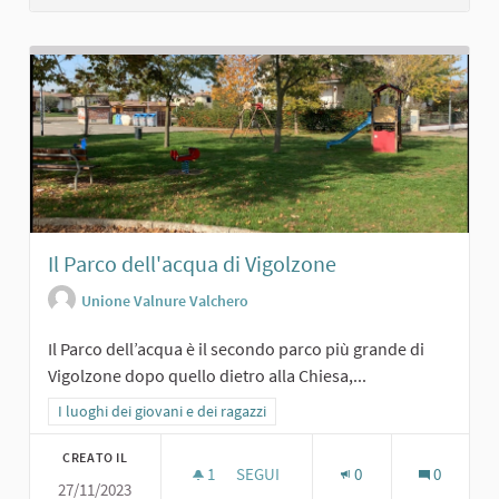
Il Parco dell'acqua di Vigolzone
Unione Valnure Valchero
Il Parco dell’acqua è il secondo parco più grande di
Vigolzone dopo quello dietro alla Chiesa,...
Filtra i risultati per categoria: I luoghi dei giovani e dei ragazzi
I luoghi dei giovani e dei ragazzi
CREATO IL
1
1 SOSTENITORI
SEGUI
0
0
27/11/2023
IL PARCO DELL'ACQUA DI VIGOLZONE