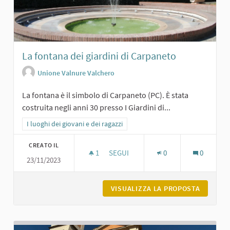
La fontana dei giardini di Carpaneto
Unione Valnure Valchero
La fontana è il simbolo di Carpaneto (PC). È stata
costruita negli anni 30 presso I Giardini di...
Filtra i risultati per categoria: I luoghi dei giovani e dei ragazzi
I luoghi dei giovani e dei ragazzi
CREATO IL
1
1 SOSTENITORI
SEGUI
0
0
23/11/2023
LA FONTANA DEI GIARDINI DI CARPA
VISUALIZZA LA PROPOSTA
LA FONT