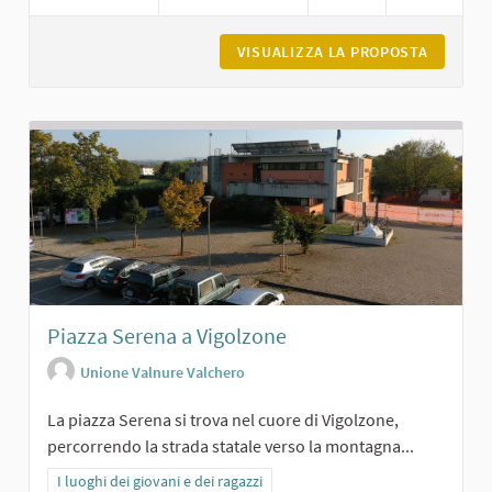
VISUALIZZA LA PROPOSTA
IL PARC
Piazza Serena a Vigolzone
Unione Valnure Valchero
La piazza Serena si trova nel cuore di Vigolzone,
percorrendo la strada statale verso la montagna...
Filtra i risultati per categoria: I luoghi dei giovani e dei ragazzi
I luoghi dei giovani e dei ragazzi