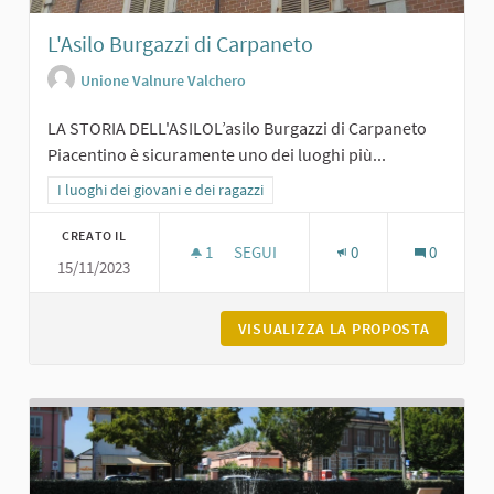
L'Asilo Burgazzi di Carpaneto
Unione Valnure Valchero
LA STORIA DELL'ASILOL’asilo Burgazzi di Carpaneto
Piacentino è sicuramente uno dei luoghi più...
Filtra i risultati per categoria: I luoghi dei giovani e dei ragazzi
I luoghi dei giovani e dei ragazzi
CREATO IL
1
1 SOSTENITORI
SEGUI
0
0
15/11/2023
L'ASILO BURGAZZI DI CARPANETO
VISUALIZZA LA PROPOSTA
L'ASILO