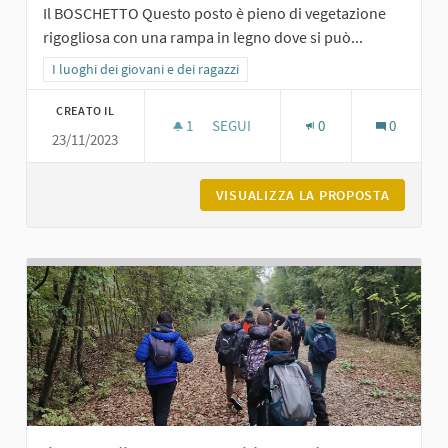
Il BOSCHETTO Questo posto è pieno di vegetazione
rigogliosa con una rampa in legno dove si può...
Filtra i risultati per categoria: I luoghi dei giovani e dei ragazzi
I luoghi dei giovani e dei ragazzi
CREATO IL
1
1 SOSTENITORI
SEGUI
0
0
23/11/2023
BOSCHETTO SUL PIACENTINO A CAR
VISUALIZZA LA PROPOSTA
BOSCHET