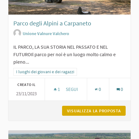
Parco degli Alpini a Carpaneto
Unione Valnure Valchero
IL PARCO, LA SUA STORIA NEL PASSATO E NEL
FUTUROIl parco per noi è un luogo molto calmo e
pieno...
Filtra i risultati per categoria: I luoghi dei giovani e dei ragazzi
I luoghi dei giovani e dei ragazzi
CREATO IL
1
1 SOSTENITORI
SEGUI
0
0
23/11/2023
PARCO DEGLI ALPINI A CARPANETO
VISUALIZZA LA PROPOSTA
PARCO D