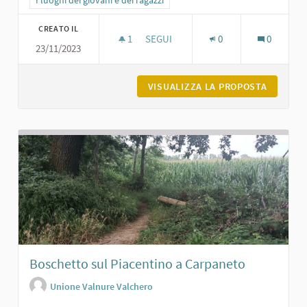
CREATO IL
1
1 SOSTENITORI
SEGUI
0
0
23/11/2023
CHIESA DI SAN MICHELE A MAGNANO
VISUALIZZA LA PROPOSTA
CHIESA 
Boschetto sul Piacentino a Carpaneto
Unione Valnure Valchero