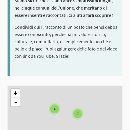
Siamo sicuri che ci siano ancora moltissimi luoghi,
nei cinque comuni dell’Unione, che meritano di
essere inseriti e raccontati. Ci aiuti a farli scoprire?
Condividi qui il racconto di un posto che pensi debba
essere conosciuto, perché ha un valore storico,
culturale, comunitario, o semplicemente perché è
bello e ti piace. Puoi aggiungere delle foto e dei video
con link da YouTube. Grazie!
L'elemento seguente è una mappa che presenta gli elementi di q
+
-
4
7