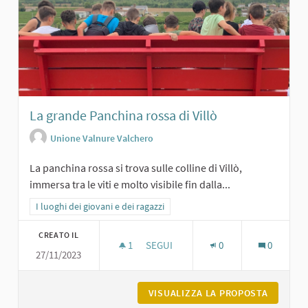
La grande Panchina rossa di Villò
Unione Valnure Valchero
La panchina rossa si trova sulle colline di Villò,
immersa tra le viti e molto visibile fin dalla...
Filtra i risultati per categoria: I luoghi dei giovani e dei ragazzi
I luoghi dei giovani e dei ragazzi
CREATO IL
1
1 SOSTENITORI
SEGUI
0
0
27/11/2023
LA GRANDE PANCHINA ROSSA DI VILL
VISUALIZZA LA PROPOSTA
LA GRAN