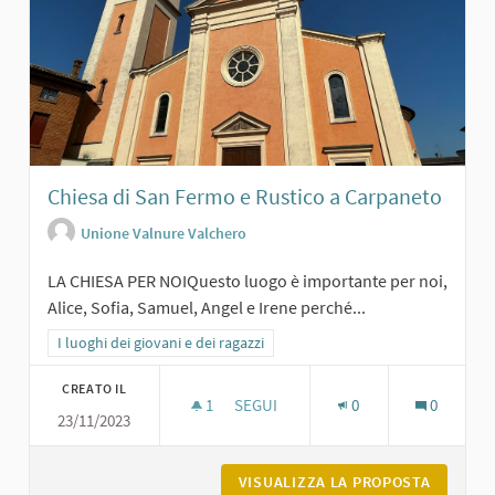
Chiesa di San Fermo e Rustico a Carpaneto
Unione Valnure Valchero
LA CHIESA PER NOIQuesto luogo è importante per noi,
Alice, Sofia, Samuel, Angel e Irene perché...
Filtra i risultati per categoria: I luoghi dei giovani e dei ragazzi
I luoghi dei giovani e dei ragazzi
CREATO IL
1
1 SOSTENITORI
SEGUI
0
0
23/11/2023
CHIESA DI SAN FERMO E RUSTICO A
VISUALIZZA LA PROPOSTA
CHIESA 