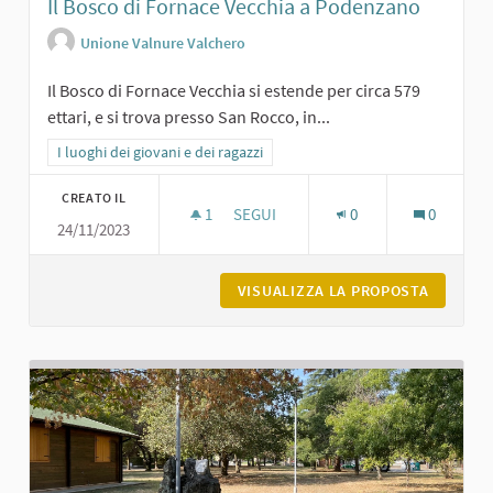
Il Bosco di Fornace Vecchia a Podenzano
Unione Valnure Valchero
Il Bosco di Fornace Vecchia si estende per circa 579
ettari, e si trova presso San Rocco, in...
Filtra i risultati per categoria: I luoghi dei giovani e dei ragazzi
I luoghi dei giovani e dei ragazzi
CREATO IL
1
1 SOSTENITORI
SEGUI
0
0
24/11/2023
IL BOSCO DI FORNACE VECCHIA A P
VISUALIZZA LA PROPOSTA
IL BOSC