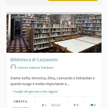
Biblioteca di Carpaneto
Unione Valnure Valchero
Siamo Sofia, Veronica, Elisa, Leonardo e Sebastian e
questo luogo è molto importante e...
Filtra i risultati per categoria: I luoghi dei giovani e dei ragazzi
I luoghi dei giovani e dei ragazzi
CREATO IL
1
1 SOSTENITORI
SEGUI
0
0