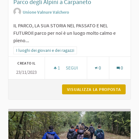
Parco degli Alpini a Carpaneto
Unione Valnure Valchero
IL PARCO, LA SUA STORIA NEL PASSATO E NEL
FUTUROIl parco per noi è un luogo molto calmo e
pieno...
Filtra i risultati per categoria: I luoghi dei giovani e dei ragazzi
I luoghi dei giovani e dei ragazzi
CREATO IL
1
1 SOSTENITORI
SEGUI
0
0
23/11/2023
PARCO DEGLI ALPINI A CARPANETO
VISUALIZZA LA PROPOSTA
PARCO D