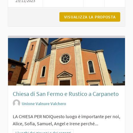
23/11/2023
CHIESA DI SAN MICHELE A MAGNANO
VISUALIZZA LA PROPOSTA
CHIESA 
Chiesa di San Fermo e Rustico a Carpaneto
Unione Valnure Valchero
LA CHIESA PER NOIQuesto luogo è importante per noi,
Alice, Sofia, Samuel, Angel e Irene perché...
Filtra i risultati per categoria: I luoghi dei giovani e dei ragazzi
I luoghi dei giovani e dei ragazzi