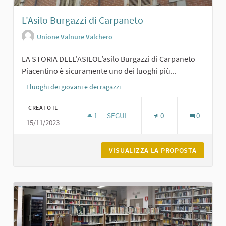
L'Asilo Burgazzi di Carpaneto
Unione Valnure Valchero
LA STORIA DELL'ASILOL’asilo Burgazzi di Carpaneto
Piacentino è sicuramente uno dei luoghi più...
Filtra i risultati per categoria: I luoghi dei giovani e dei ragazzi
I luoghi dei giovani e dei ragazzi
CREATO IL
1
1 SOSTENITORI
SEGUI
0
0
15/11/2023
L'ASILO BURGAZZI DI CARPANETO
VISUALIZZA LA PROPOSTA
L'ASILO