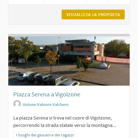
VISUALIZZA LA PROPOSTA
LA GRAN
Piazza Serena a Vigolzone
Unione Valnure Valchero
La piazza Serena si trova nel cuore di Vigolzone,
percorrendo la strada statale verso la montagna...
Filtra i risultati per categoria: I luoghi dei giovani e dei ragazzi
I luoghi dei giovani e dei ragazzi