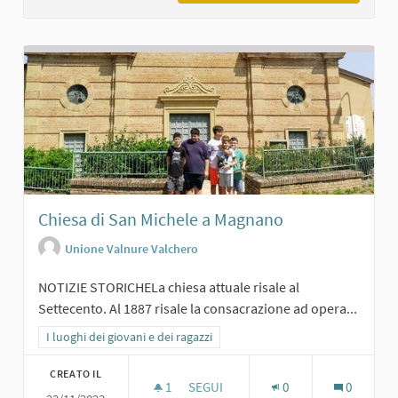
Chiesa di San Michele a Magnano
Unione Valnure Valchero
NOTIZIE STORICHELa chiesa attuale risale al
Settecento. Al 1887 risale la consacrazione ad opera...
Filtra i risultati per categoria: I luoghi dei giovani e dei ragazzi
I luoghi dei giovani e dei ragazzi
CREATO IL
1
1 SOSTENITORI
SEGUI
0
0