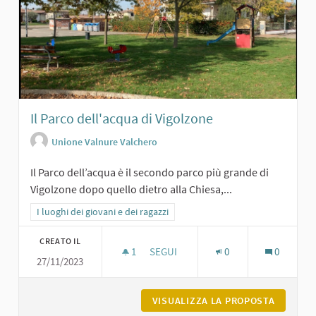
Il Parco dell'acqua di Vigolzone
Unione Valnure Valchero
Il Parco dell’acqua è il secondo parco più grande di
Vigolzone dopo quello dietro alla Chiesa,...
Filtra i risultati per categoria: I luoghi dei giovani e dei ragazzi
I luoghi dei giovani e dei ragazzi
CREATO IL
1
1 SOSTENITORI
SEGUI
0
0
27/11/2023
IL PARCO DELL'ACQUA DI VIGOLZONE
VISUALIZZA LA PROPOSTA
IL PARC