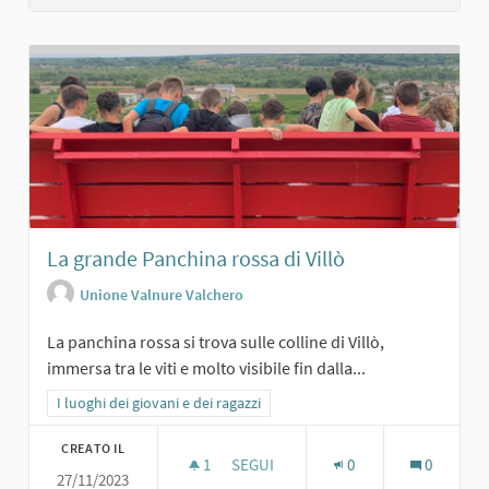
La grande Panchina rossa di Villò
Unione Valnure Valchero
La panchina rossa si trova sulle colline di Villò,
immersa tra le viti e molto visibile fin dalla...
Filtra i risultati per categoria: I luoghi dei giovani e dei ragazzi
I luoghi dei giovani e dei ragazzi
CREATO IL
1
1 SOSTENITORI
SEGUI
0
0
27/11/2023
LA GRANDE PANCHINA ROSSA DI VILL