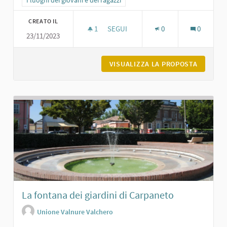
CREATO IL
1
1 SOSTENITORI
SEGUI
0
0
23/11/2023
CHIESA DI SAN FERMO E RUSTICO A
VISUALIZZA LA PROPOSTA
CHIESA 
La fontana dei giardini di Carpaneto
Unione Valnure Valchero