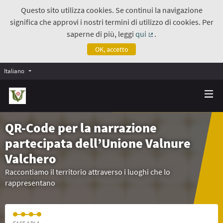
Questo sito utilizza cookies. Se continui la navigazione
significa che approvi i nostri termini di utilizzo di cookies. Per
saperne di più, leggi
qui
.
(Collegamento estern
OK, accetto
Italiano
QR-Code per la narrazione
partecipata dell’Unione Valnure
Valchero
Raccontiamo il territorio attraverso i luoghi che lo
rappresentano