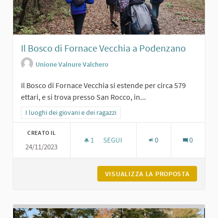
Il Bosco di Fornace Vecchia a Podenzano
Unione Valnure Valchero
Il Bosco di Fornace Vecchia si estende per circa 579
ettari, e si trova presso San Rocco, in...
Filtra i risultati per categoria: I luoghi dei giovani e dei ragazzi
I luoghi dei giovani e dei ragazzi
CREATO IL
1
1 SOSTENITORI
SEGUI
0
0
24/11/2023
IL BOSCO DI FORNACE VECCHIA A P
VISUALIZZA LA PROPOSTA
IL BOSC