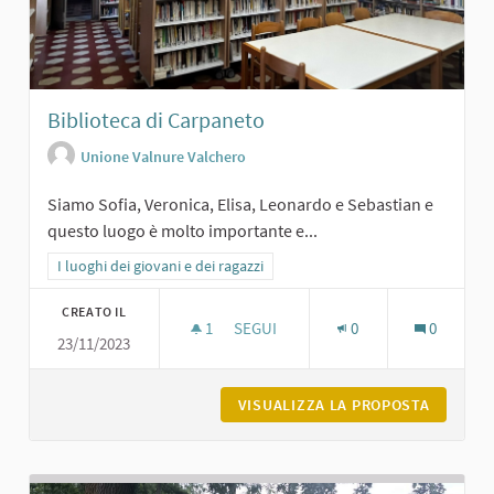
Biblioteca di Carpaneto
Unione Valnure Valchero
Siamo Sofia, Veronica, Elisa, Leonardo e Sebastian e
questo luogo è molto importante e...
Filtra i risultati per categoria: I luoghi dei giovani e dei ragazzi
I luoghi dei giovani e dei ragazzi
CREATO IL
1
1 SOSTENITORI
SEGUI
0
0
23/11/2023
BIBLIOTECA DI CARPANETO
VISUALIZZA LA PROPOSTA
BIBLIOT