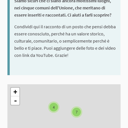
Siamo sicuri che ci siano ancora moltissimi luoghi,
nei cinque comuni dell’Unione, che meritano di
essere inseriti e raccontati. Ci aiuti a farli scoprire?
Condividi qui il racconto di un posto che pensi debba
essere conosciuto, perché ha un valore storico,
culturale, comunitario, o semplicemente perché è
bello e ti piace. Puoi aggiungere delle foto e dei video
con link da YouTube. Grazie!
L'elemento seguente è una mappa che presenta gli elementi di q
+
-
4
7