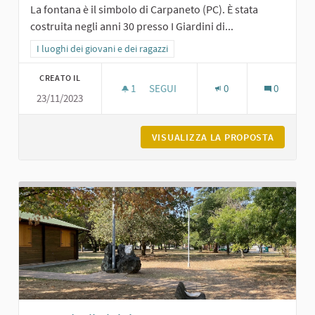
La fontana è il simbolo di Carpaneto (PC). È stata
costruita negli anni 30 presso I Giardini di...
Filtra i risultati per categoria: I luoghi dei giovani e dei ragazzi
I luoghi dei giovani e dei ragazzi
CREATO IL
1
1 SOSTENITORI
SEGUI
0
0
23/11/2023
LA FONTANA DEI GIARDINI DI CARPA
VISUALIZZA LA PROPOSTA
LA FONT