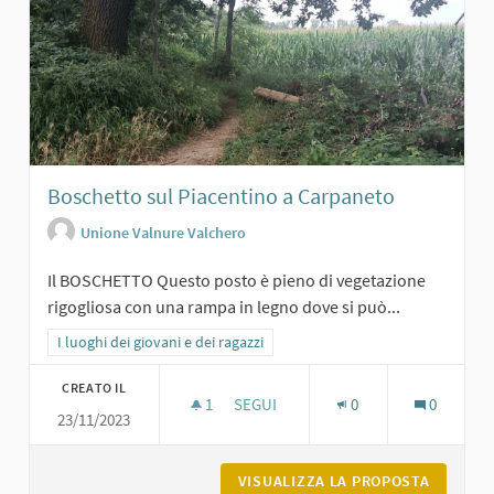
Boschetto sul Piacentino a Carpaneto
Unione Valnure Valchero
Il BOSCHETTO Questo posto è pieno di vegetazione
rigogliosa con una rampa in legno dove si può...
Filtra i risultati per categoria: I luoghi dei giovani e dei ragazzi
I luoghi dei giovani e dei ragazzi
CREATO IL
1
1 SOSTENITORI
SEGUI
0
0
23/11/2023
BOSCHETTO SUL PIACENTINO A CAR
VISUALIZZA LA PROPOSTA
BOSCHET