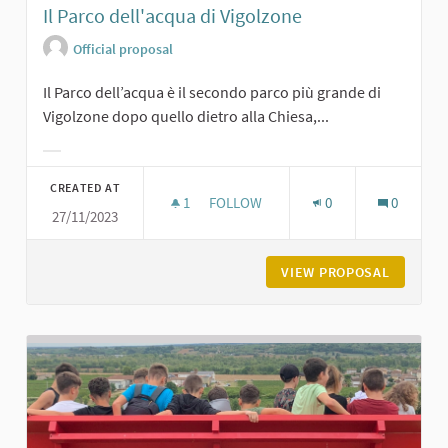
Il Parco dell'acqua di Vigolzone
Official proposal
Il Parco dell’acqua è il secondo parco più grande di
Vigolzone dopo quello dietro alla Chiesa,...
Filter results for category:
CREATED AT
1
1 FOLLOWER
FOLLOW
0
0
27/11/2023
IL PARCO DELL'ACQUA DI VIGOLZON
VIEW PROPOSAL
IL PARC