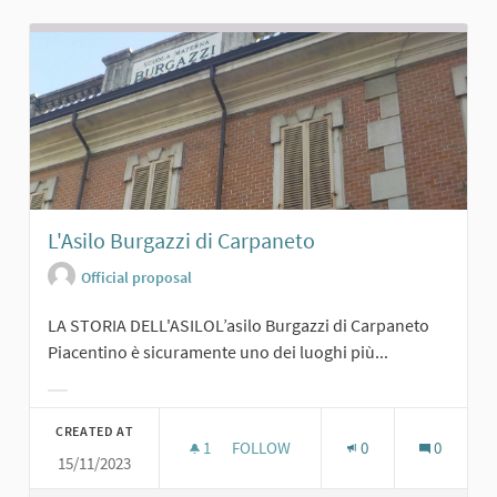
L'Asilo Burgazzi di Carpaneto
Official proposal
LA STORIA DELL'ASILOL’asilo Burgazzi di Carpaneto
Piacentino è sicuramente uno dei luoghi più...
Filter results for category:
CREATED AT
1
1 FOLLOWER
FOLLOW
0
0
15/11/2023
L'ASILO BURGAZZI DI CARPANETO