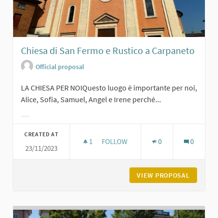
Chiesa di San Fermo e Rustico a Carpaneto
Official proposal
LA CHIESA PER NOIQuesto luogo è importante per noi,
Alice, Sofia, Samuel, Angel e Irene perché...
Filter results for category:
CREATED AT
1
1 FOLLOWER
FOLLOW
0
0
23/11/2023
CHIESA DI SAN FERMO E RUSTICO A
VIEW PROPOSAL
CHIESA 