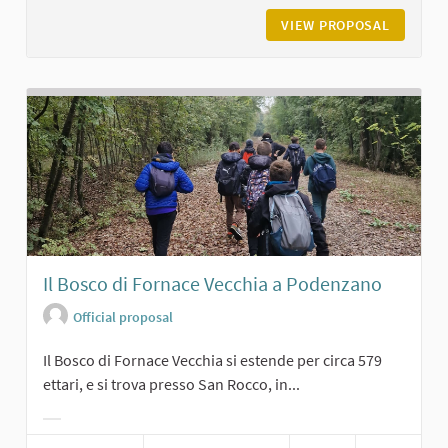
VIEW PROPOSAL
L'ASILO
Il Bosco di Fornace Vecchia a Podenzano
Official proposal
Il Bosco di Fornace Vecchia si estende per circa 579
ettari, e si trova presso San Rocco, in...
Filter results for category: