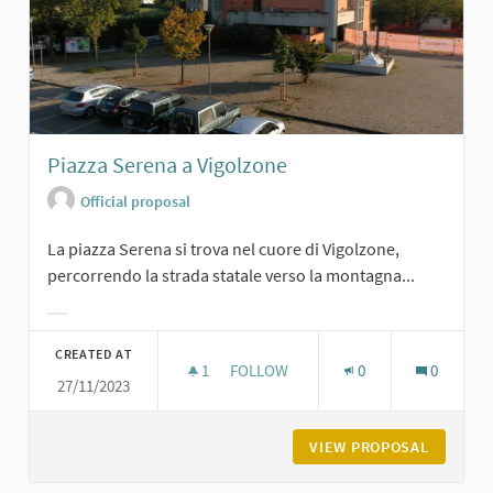
Piazza Serena a Vigolzone
Official proposal
La piazza Serena si trova nel cuore di Vigolzone,
percorrendo la strada statale verso la montagna...
Filter results for category:
CREATED AT
1
1 FOLLOWER
FOLLOW
0
0
27/11/2023
PIAZZA SERENA A VIGOLZONE
VIEW PROPOSAL
PIAZZA 