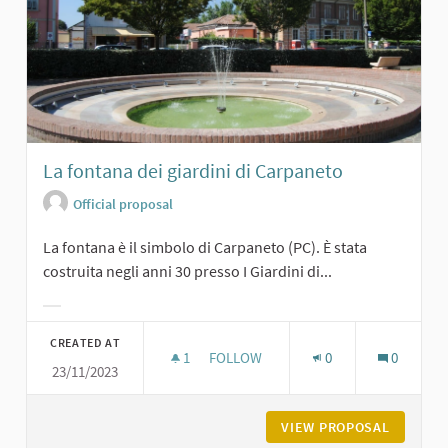
La fontana dei giardini di Carpaneto
Official proposal
La fontana è il simbolo di Carpaneto (PC). È stata
costruita negli anni 30 presso I Giardini di...
Filter results for category:
CREATED AT
1
1 FOLLOWER
FOLLOW
0
0
23/11/2023
LA FONTANA DEI GIARDINI DI CARPA
VIEW PROPOSAL
LA FONT