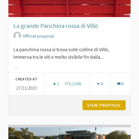
La grande Panchina rossa di Villò
Official proposal
La panchina rossa si trova sulle colline di Villò,
immersa tra le viti e molto visibile fin dalla...
Filter results for category:
CREATED AT
1
1 FOLLOWER
FOLLOW
0
0
27/11/2023
LA GRANDE PANCHINA ROSSA DI VIL
VIEW PROPOSAL
LA GRAN