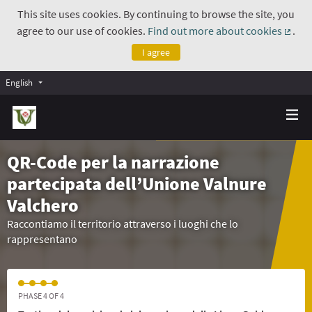
This site uses cookies. By continuing to browse the site, you
agree to our use of cookies.
Find out more about cookies
.
(Exte
I agree
English
QR-Code per la narrazione
partecipata dell’Unione Valnure
Valchero
Raccontiamo il territorio attraverso i luoghi che lo
rappresentano
PHASE 4 OF 4