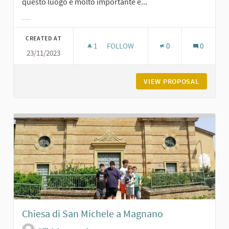
questo luogo è molto importante e...
Filter results for category:
CREATED AT
1
1 FOLLOWER
FOLLOW
0
0
23/11/2023
BIBLIOTECA DI CARPANETO
VIEW PROPOSAL
BIBLIOT
Chiesa di San Michele a Magnano