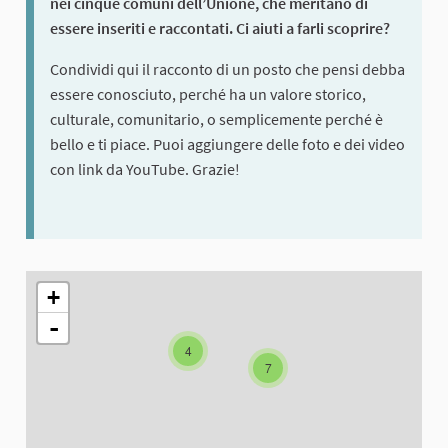
nei cinque comuni dell’Unione, che meritano di
essere inseriti e raccontati. Ci aiuti a farli scoprire?
Condividi qui il racconto di un posto che pensi debba
essere conosciuto, perché ha un valore storico,
culturale, comunitario, o semplicemente perché è
bello e ti piace. Puoi aggiungere delle foto e dei video
con link da YouTube. Grazie!
The following element is a map which presents the items on thi
+
-
4
7