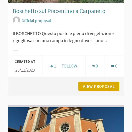
Boschetto sul Piacentino a Carpaneto
Official proposal
Il BOSCHETTO Questo posto è pieno di vegetazione
rigogliosa con una rampa in legno dove si può...
Filter results for category:
CREATED AT
1
1 FOLLOWER
FOLLOW
0
0
23/11/2023
BOSCHETTO SUL PIACENTINO A CA
VIEW PROPOSAL
BOSCHET