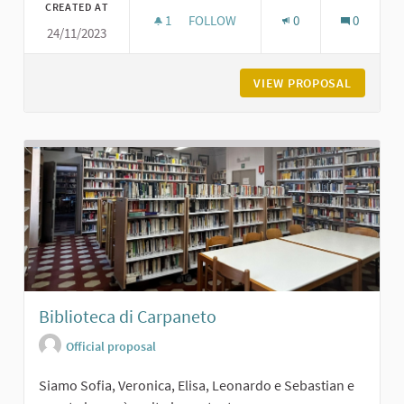
CREATED AT
1
1 FOLLOWER
FOLLOW
0
0
24/11/2023
IL BOSCO DI FORNACE VECCHIA A 
VIEW PROPOSAL
IL BOSC
Biblioteca di Carpaneto
Official proposal
Siamo Sofia, Veronica, Elisa, Leonardo e Sebastian e