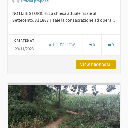
Official proposal
NOTIZIE STORICHELa chiesa attuale risale al
Settecento. Al 1887 risale la consacrazione ad opera...
Filter results for category:
CREATED AT
1
1 FOLLOWER
FOLLOW
0
0
23/11/2023
CHIESA DI SAN MICHELE A MAGNAN
VIEW PROPOSAL
CHIESA 