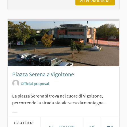
VIEW PROPOSAL
LA GRAN
Piazza Serena a Vigolzone
Official proposal
La piazza Serena si trova nel cuore di Vigolzone,
percorrendo la strada statale verso la montagna...
Filter results for category:
CREATED AT