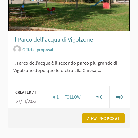
Il Parco dell'acqua di Vigolzone
Official proposal
Il Parco dell’acqua è il secondo parco più grande di
Vigolzone dopo quello dietro alla Chiesa,...
Filter results for category:
CREATED AT
1
1 FOLLOWER
FOLLOW
0
0
27/11/2023
IL PARCO DELL'ACQUA DI VIGOLZON
VIEW PROPOSAL
IL PARC