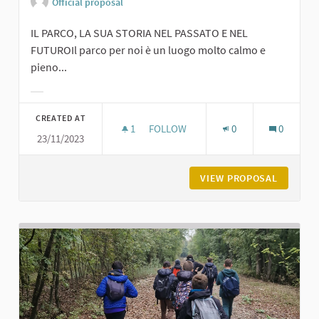
Official proposal
IL PARCO, LA SUA STORIA NEL PASSATO E NEL
FUTUROIl parco per noi è un luogo molto calmo e
pieno...
Filter results for category:
CREATED AT
1
1 FOLLOWER
FOLLOW
0
0
23/11/2023
PARCO DEGLI ALPINI A CARPANETO
VIEW PROPOSAL
PARCO D