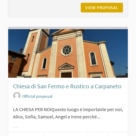
VIEW PROPOSAL
CHIESA 
Chiesa di San Fermo e Rustico a Carpaneto
Official proposal
LA CHIESA PER NOIQuesto luogo è importante per noi,
Alice, Sofia, Samuel, Angel e Irene perché...
Filter results for category: