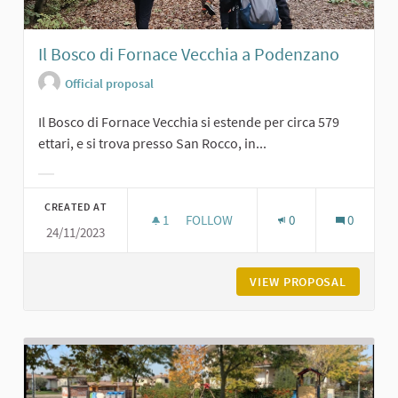
Il Bosco di Fornace Vecchia a Podenzano
Official proposal
Il Bosco di Fornace Vecchia si estende per circa 579
ettari, e si trova presso San Rocco, in...
Filter results for category:
CREATED AT
1
1 FOLLOWER
FOLLOW
0
0
24/11/2023
IL BOSCO DI FORNACE VECCHIA A 
VIEW PROPOSAL
IL BOSC