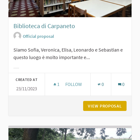
Biblioteca di Carpaneto
Official proposal
Siamo Sofia, Veronica, Elisa, Leonardo e Sebastian e
questo luogo è molto importante e...
Filter results for category:
CREATED AT
1
1 FOLLOWER
FOLLOW
0
0
23/11/2023
BIBLIOTECA DI CARPANETO
VIEW PROPOSAL
BIBLIOT