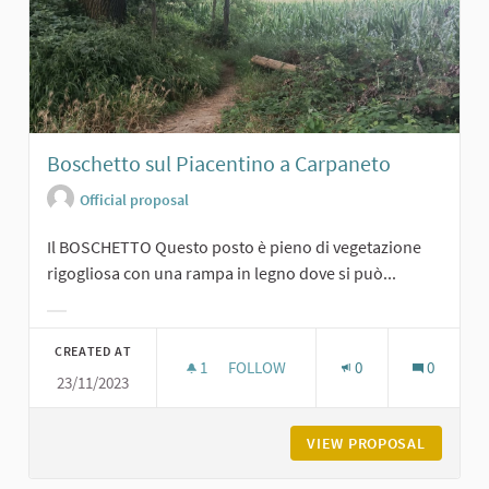
Boschetto sul Piacentino a Carpaneto
Official proposal
Il BOSCHETTO Questo posto è pieno di vegetazione
rigogliosa con una rampa in legno dove si può...
Filter results for category:
CREATED AT
1
1 FOLLOWER
FOLLOW
0
0
23/11/2023
BOSCHETTO SUL PIACENTINO A CA
VIEW PROPOSAL
BOSCHET