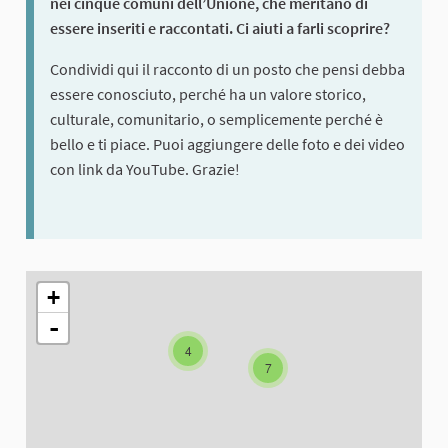
nei cinque comuni dell’Unione, che meritano di
essere inseriti e raccontati. Ci aiuti a farli scoprire?
Condividi qui il racconto di un posto che pensi debba
essere conosciuto, perché ha un valore storico,
culturale, comunitario, o semplicemente perché è
bello e ti piace. Puoi aggiungere delle foto e dei video
con link da YouTube. Grazie!
The following element is a map which presents the items on thi
+
-
4
7