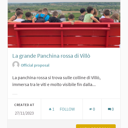
La grande Panchina rossa di Villò
Official proposal
La panchina rossa si trova sulle colline di Villò,
immersa tra le viti e molto visibile fin dalla...
Filter results for category:
CREATED AT
1
1 FOLLOWER
FOLLOW
0
0
27/11/2023
LA GRANDE PANCHINA ROSSA DI VIL