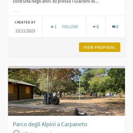
costruita negli anni 30 presso I Giardini di...
Filter results for category:
CREATED AT
1
1 FOLLOWER
FOLLOW
0
0
23/11/2023
LA FONTANA DEI GIARDINI DI CARPA
VIEW PROPOSAL
LA FONT
Parco degli Alpini a Carpaneto