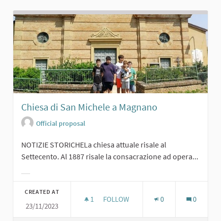
Chiesa di San Michele a Magnano
Official proposal
NOTIZIE STORICHELa chiesa attuale risale al
Settecento. Al 1887 risale la consacrazione ad opera...
Filter results for category:
CREATED AT
1
1 FOLLOWER
FOLLOW
0
0
23/11/2023
CHIESA DI SAN MICHELE A MAGNAN