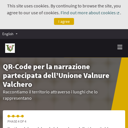
This site uses cookies. By continuing to browse the site, you
agree to our use of cookies.
Find out more about cookies
.
(Exte
I agree
English
QR-Code per la narrazione
partecipata dell’Unione Valnure
Valchero
Raccontiamo il territorio attraverso i luoghi che lo
rappresentano
PHASE 4 OF 4