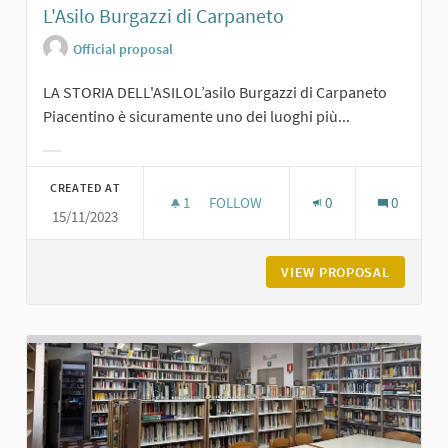
L'Asilo Burgazzi di Carpaneto
Official proposal
LA STORIA DELL'ASILOL’asilo Burgazzi di Carpaneto
Piacentino è sicuramente uno dei luoghi più...
Filter results for category:
CREATED AT
1
1 FOLLOWER
FOLLOW
0
0
15/11/2023
L'ASILO BURGAZZI DI CARPANETO
VIEW PROPOSAL
L'ASILO