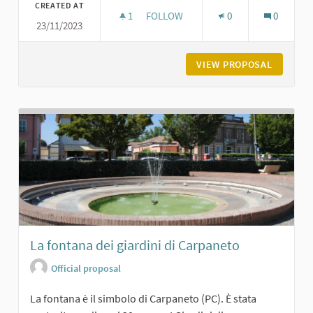
CREATED AT
1
1 FOLLOWER
FOLLOW
0
0
23/11/2023
CHIESA DI SAN FERMO E RUSTICO A
VIEW PROPOSAL
CHIESA 
La fontana dei giardini di Carpaneto
Official proposal
La fontana è il simbolo di Carpaneto (PC). È stata