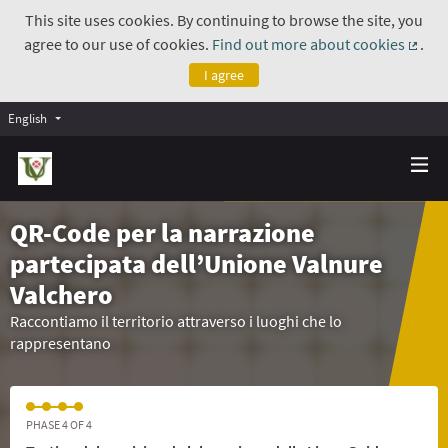
This site uses cookies. By continuing to browse the site, you
agree to our use of cookies.
Find out more about cookies
.
(Exte
I agree
English
QR-Code per la narrazione
partecipata dell’Unione Valnure
Valchero
Raccontiamo il territorio attraverso i luoghi che lo
rappresentano
PHASE 4 OF 4