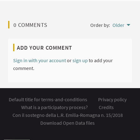
0 COMMENTS
Order by:
Older
ADD YOUR COMMENT
Sign in with your account
or
sign up
to add your
comment.
Default title for terms-and-conditions
Privacy policy
What is a participatory process?
Credits
Con il sostegno della L.R. Emilia-Romagna n. 15/2018
Download Open Data files