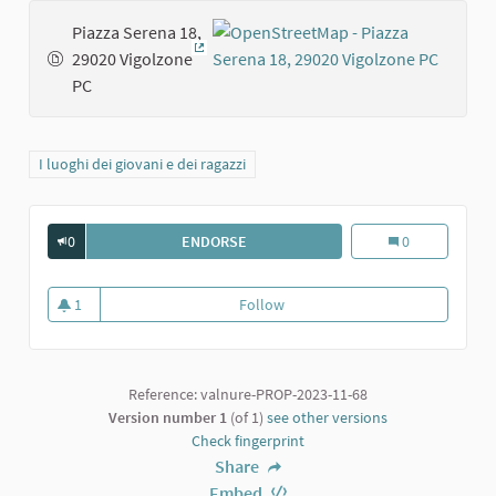
Piazza Serena 18,
29020 Vigolzone
(External link)
PC
Filter results for category: I luoghi dei giovani e dei ragazzi
I luoghi dei giovani e dei ragazzi
0
ENDORSE
PIAZZA SERENA A VIGOLZONE
Piazza Serena a
0
1
Follow
Piazza Serena a Vigolzone
1 follower
Reference: valnure-PROP-2023-11-68
Version number 1
(of 1)
see other versions
Check fingerprint
Share
Embed