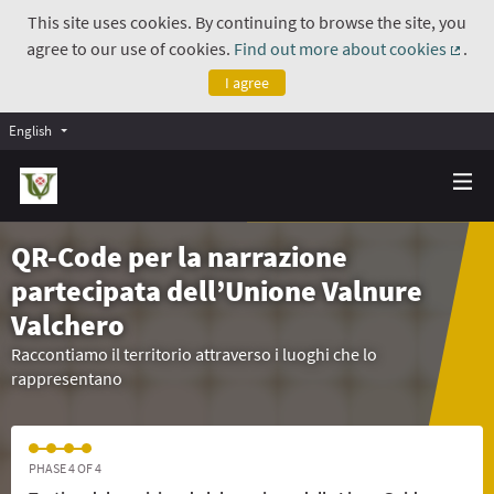
This site uses cookies. By continuing to browse the site, you
agree to our use of cookies.
Find out more about cookies
.
(Exte
I agree
English
QR-Code per la narrazione
partecipata dell’Unione Valnure
Valchero
Raccontiamo il territorio attraverso i luoghi che lo
rappresentano
PHASE 4 OF 4