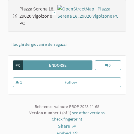
Piazza Serena 18,
29020 Vigolzone
(External link)
PC
Filter results for category: I luoghi dei giovani e dei ragazzi
I luoghi dei giovani e dei ragazzi
0
ENDORSE
PIAZZA SERENA A VIGOLZONE
Piazza Serena a
0
1
Follow
Piazza Serena a Vigolzone
1 follower
Reference: valnure-PROP-2023-11-68
Version number 1
(of 1)
see other versions
Check fingerprint
Share
Embed