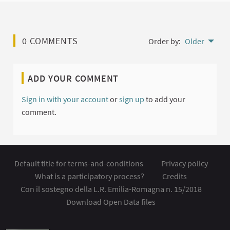
0 COMMENTS
Order by:
Older
ADD YOUR COMMENT
Sign in with your account
or
sign up
to add your
comment.
Default title for terms-and-conditions
Privacy policy
What is a participatory process?
Credits
Con il sostegno della L.R. Emilia-Romagna n. 15/2018
Download Open Data files