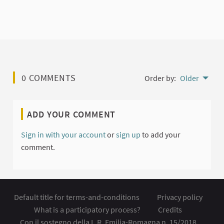
0 COMMENTS
Order by:
Older
ADD YOUR COMMENT
Sign in with your account
or
sign up
to add your
comment.
Default title for terms-and-conditions
Privacy policy
What is a participatory process?
Credits
Con il sostegno della L.R. Emilia-Romagna n. 15/2018