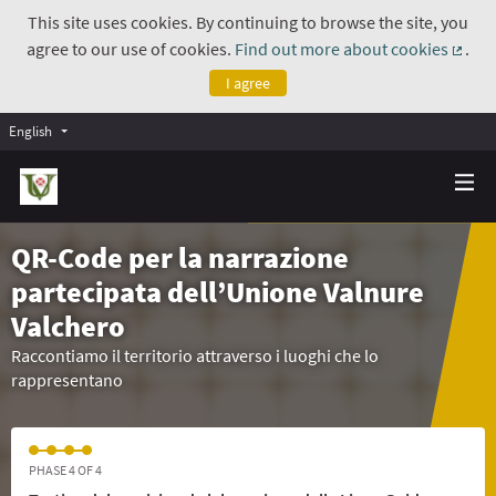
This site uses cookies. By continuing to browse the site, you
agree to our use of cookies.
Find out more about cookies
.
(Exte
I agree
English
QR-Code per la narrazione
partecipata dell’Unione Valnure
Valchero
Raccontiamo il territorio attraverso i luoghi che lo
rappresentano
PHASE 4 OF 4