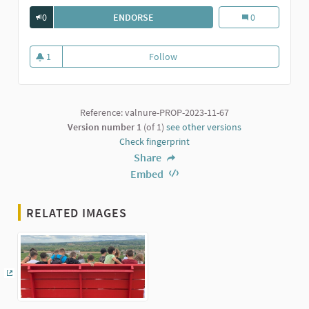
0
ENDORSE
LA GRANDE PANCHINA ROSSA DI VILL
La grande Panchi
0
1
Follow
La grande Panchina rossa di Vill
1 follower
Reference: valnure-PROP-2023-11-67
Version number 1
(of 1)
see other versions
Check fingerprint
Share
Embed
RELATED IMAGES
(External link)