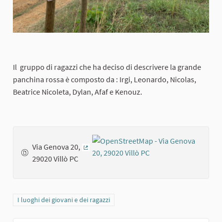
Il gruppo di ragazzi che ha deciso di descrivere la grande
panchina rossa è composto da : Irgi, Leonardo, Nicolas,
Beatrice Nicoleta, Dylan, Afaf e Kenouz.
Via Genova 20,
(External link)
29020 Villò PC
Filter results for category: I luoghi dei giovani e dei ragazzi
I luoghi dei giovani e dei ragazzi