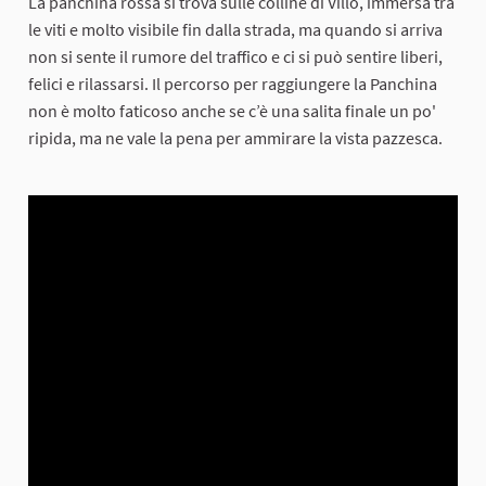
La panchina rossa si trova sulle colline di Villò, immersa tra
le viti e molto visibile fin dalla strada, ma quando si arriva
non si sente il rumore del traffico e ci si può sentire liberi,
felici e rilassarsi. Il percorso per raggiungere la Panchina
non è molto faticoso anche se c’è una salita finale un po'
ripida, ma ne vale la pena per ammirare la vista pazzesca.