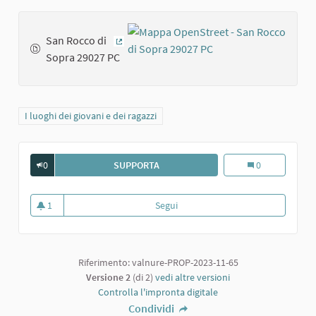
San Rocco di
(Collegamento esterno)
Sopra 29027 PC
Filtra i risultati per categoria: I luoghi dei giovani e dei ragazzi
I luoghi dei giovani e dei ragazzi
0
SUPPORTA
IL BOSCO DI FORNACE VECCHIA A P
Il Bosco di For
0
1
Segui
Il Bosco di Fornace Vecchia a P
1 sostenitori
Riferimento: valnure-PROP-2023-11-65
Versione 2
(di 2)
vedi altre versioni
Controlla l'impronta digitale
Condividi