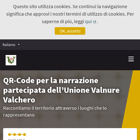
Questo sito utilizza cookies. Se continui la navigazione
significa che approvi i nostri termini di utilizzo di cookies. Per
saperne di più, leggi
qui
.
(Collegamento estern
OK, accetto
Italiano
QR-Code per la narrazione
partecipata dell’Unione Valnure
Valchero
Raccontiamo il territorio attraverso i luoghi che lo
rappresentano