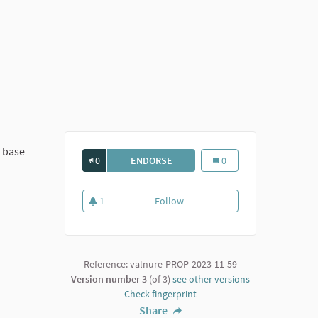
a base
0
ENDORSE
BIBLIOTECA DI CARPANETO
Biblioteca di Carpaneto
0
1
Follow
Biblioteca di Carpaneto
1 follower
Reference: valnure-PROP-2023-11-59
Version number 3
(of 3)
see other versions
Check fingerprint
Share