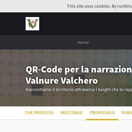
This site uses cookies. By contin
Home
QR-Code per la narrazion
Valnure Valchero
Raccontiamo il territorio attraverso i luoghi che lo r
THE PROCESS
MEETINGS
PROPOSALS
SUR