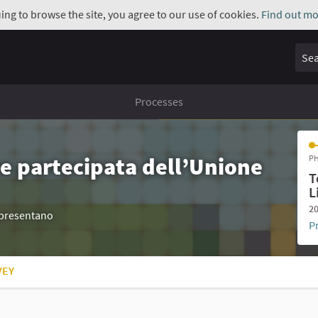
uing to browse the site, you agree to our use of cookies.
Find out mo
Sear
Processes
e partecipata dell’Unione
PH
T
L
20
appresentano
P
VEY