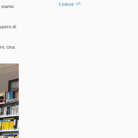
Embed
e: siamo
cupero di
are. Una