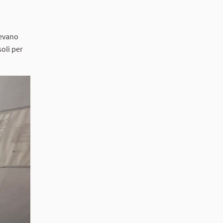
vevano
oli per