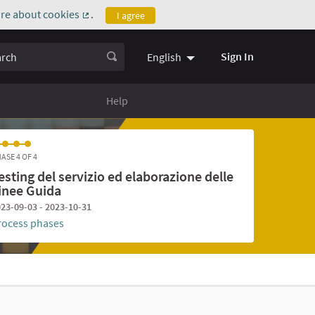
re about cookies
.
I agree
(External link)
ch
Sign In
English
Help
ASE 4 OF 4
esting del servizio ed elaborazione delle
inee Guida
23-09-03 - 2023-10-31
rocess phases