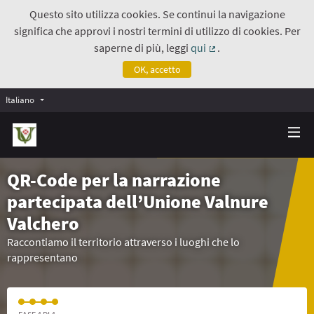
Questo sito utilizza cookies. Se continui la navigazione
significa che approvi i nostri termini di utilizzo di cookies. Per
saperne di più, leggi
qui
.
(Collegamento estern
OK, accetto
Italiano
QR-Code per la narrazione
partecipata dell’Unione Valnure
Valchero
Raccontiamo il territorio attraverso i luoghi che lo
rappresentano