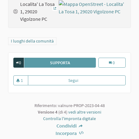
Localita' La Tosa
1, 29020
(Collegamento esterno)
Vigolzone PC
Filtra i risultati per categoria: I luoghi della comunità
I luoghi della comunità
0
SUPPORTA
MUSEO DEL VINO E DELLA VITE
Museo del vino e
0
1
Segui
Museo del vino e della vite
1 sostenitori
Riferimento: valnure-PROP-2023-04-48
Versione 4
(di 4)
vedi altre versioni
Controlla l'impronta digitale
Condividi
Incorpora