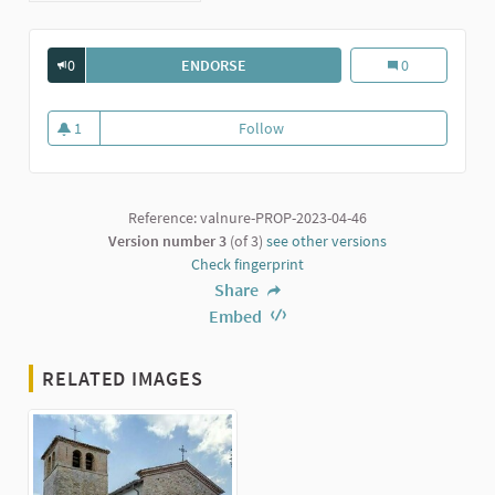
0
ENDORSE
BORGO DI SARIANO
Borgo di Sarian
0
1
Follow
Borgo di Sariano
1 follower
Reference: valnure-PROP-2023-04-46
Version number 3
(of 3)
see other versions
Check fingerprint
Share
Embed
RELATED IMAGES