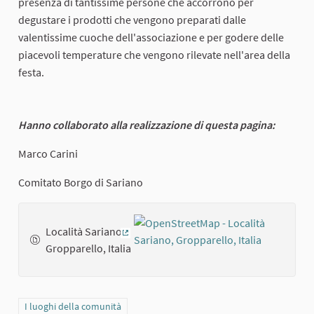
presenza di tantissime persone che accorrono per
degustare i prodotti che vengono preparati dalle
valentissime cuoche dell'associazione e per godere delle
piacevoli temperature che vengono rilevate nell'area della
festa.
Hanno collaborato alla realizzazione di questa pagina:
Marco Carini
Comitato Borgo di Sariano
Località Sariano,
(External link)
Gropparello, Italia
Filter results for category: I luoghi della comunità
I luoghi della comunità