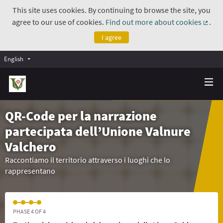
This site uses cookies. By continuing to browse the site, you
agree to our use of cookies.
Find out more about cookies
.
(Exte
I agree
English
QR-Code per la narrazione
partecipata dell’Unione Valnure
Valchero
Raccontiamo il territorio attraverso i luoghi che lo
rappresentano
PHASE 4 OF 4