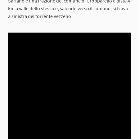
Sariano è una frazione del comune di Gropparello e dista 4
km a valle dello stesso e, salendo verso il comune, si trova
a sinistra del torrente Vezzeno