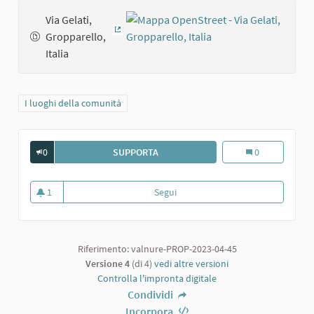
Via Gelati,
Gropparello,
(Collegamento esterno)
Italia
Filtra i risultati per categoria: I luoghi della comunità
I luoghi della comunità
0
SUPPORTA
CHIESA VECCHIA AI GELATI DI GROP
Chiesa vecchia a
0
1
Segui
Chiesa vecchia ai Gelati di Gropp
1 sostenitori
Riferimento: valnure-PROP-2023-04-45
Versione 4
(di 4)
vedi altre versioni
Controlla l'impronta digitale
Condividi
Incorpora