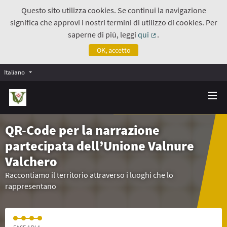
Questo sito utilizza cookies. Se continui la navigazione
significa che approvi i nostri termini di utilizzo di cookies. Per
saperne di più, leggi
qui
.
(Collegamento estern
OK, accetto
Italiano
QR-Code per la narrazione
partecipata dell’Unione Valnure
Valchero
Raccontiamo il territorio attraverso i luoghi che lo
rappresentano