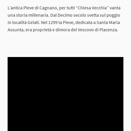
L’antica Pieve di Cagnano, per tutti “Chiesa Vecchia” vanta
una storia millenaria. Dal Decimo secolo svetta sul poggio
in località Gelati. Nel 1299 la Pieve, dedicata a Santa Maria
Assunta, era proprietà e dimora del Vescovo di Piacenza.