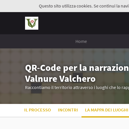
Questo sito utilizza cookies. Se continui la navi
Home
QR-Code per la narrazion
Valnure Valchero
Raccontiamo il territorio attraverso i luoghi che lo r
IL PROCESSO
INCONTRI
LA MAPPA DEI LUOGHI