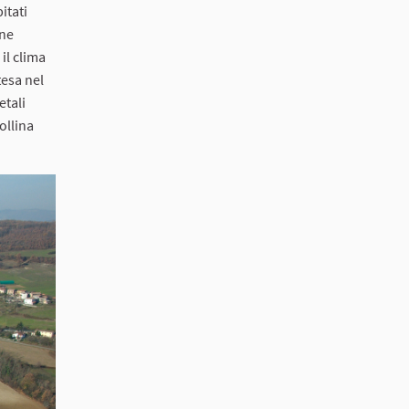
itati
one
il clima
tesa nel
etali
ollina