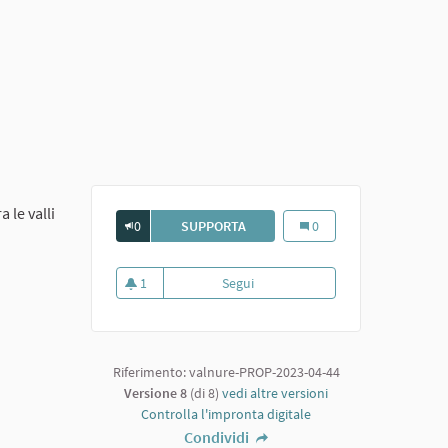
 le valli
0
SUPPORTA
GROPPOVISDOMO
Groppovisdomo
0
1
Segui
Groppovisdomo
1 sostenitori
Riferimento: valnure-PROP-2023-04-44
Versione 8
(di 8)
vedi altre versioni
Controlla l'impronta digitale
Condividi