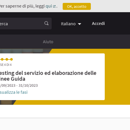
Per saperne di più, leggi
qui
.
OK, accetto
(Collegamento esterno)
ca
Accedi
Italiano
Aiuto
SE 4 DI 4
esting del servizio ed elaborazione delle
inee Guida
/09/2023 - 31/10/2023
sualizza le fasi