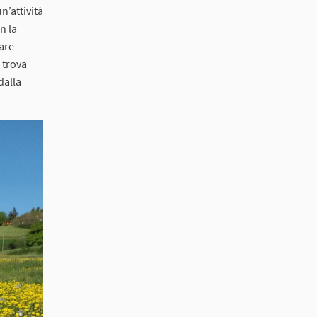
n’attività
n la
lare
 trova
dalla