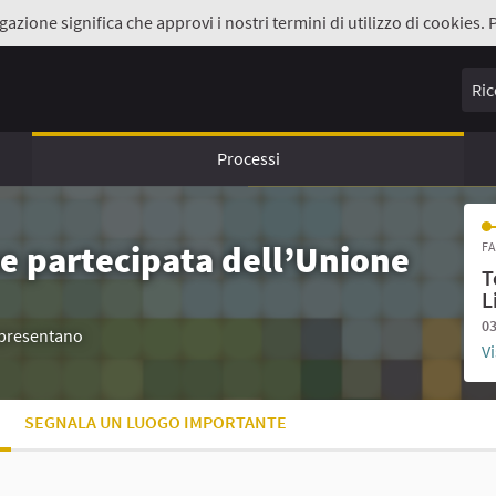
gazione significa che approvi i nostri termini di utilizzo di cookies. 
Ricer
Processi
e partecipata dell’Unione
FA
T
L
03
appresentano
Vi
SEGNALA UN LUOGO IMPORTANTE