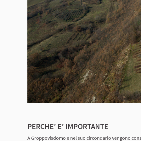
PERCHE’ E’ IMPORTANTE
A Groppovisdomo e nel suo circondario vengono conserv