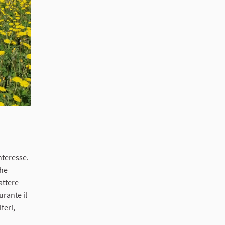
interesse.
che
attere
urante il
feri,