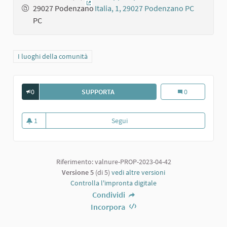
29027 Podenzano
(Collegamento esterno)
PC
Filtra i risultati per categoria: I luoghi della comunità
I luoghi della comunità
0
SUPPORTA
CHIESA DI SAN GERMANO A PODENZ
Chiesa di San 
0
1
Segui
Chiesa di San Germano a Poden
1 sostenitori
Riferimento: valnure-PROP-2023-04-42
Versione 5
(di 5)
vedi altre versioni
Controlla l'impronta digitale
Condividi
Incorpora