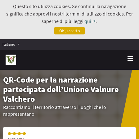
Questo sito utilizza cookies. Se continui la navigazione
significa che approvi i nostri termini di utilizzo di cookies. Per
saperne di più, leggi
qui
.
(Collegamento estern
OK, accetto
Italiano
QR-Code per la narrazione
partecipata dell’Unione Valnure
Valchero
Raccontiamo il territorio attraverso i luoghi che lo
rappresentano