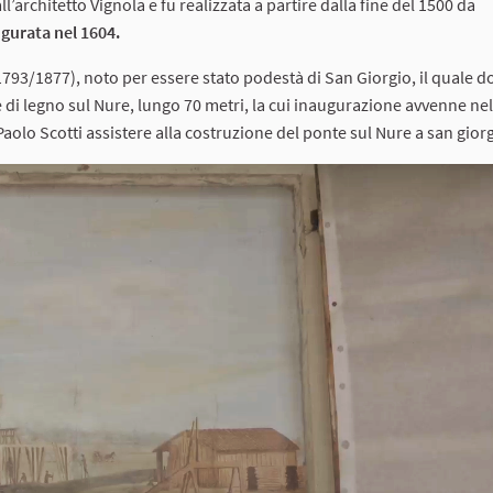
all’architetto Vignola e fu realizzata a partire dalla fine del 1500 da
ugurata nel 1604.
1793/1877), noto per essere stato podestà di San Giorgio, il quale d
di legno sul Nure, lungo 70 metri, la cui inaugurazione avvenne nel
 Paolo Scotti assistere alla costruzione del ponte sul Nure a san giorg