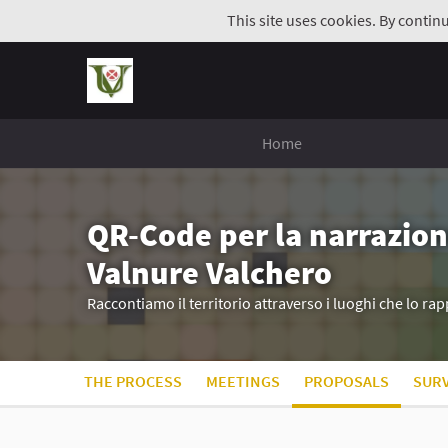
This site uses cookies. By contin
Home
QR-Code per la narrazion
Valnure Valchero
Raccontiamo il territorio attraverso i luoghi che lo r
THE PROCESS
MEETINGS
PROPOSALS
SUR