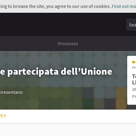
uing to browse the site, you agree to our use of cookies.
Find out mo
Sear
Processes
e partecipata dell’Unione
PH
T
L
20
appresentano
P
VEY