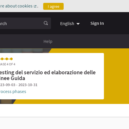
re about cookies
.
I agree
(External link)
ch
Sign In
English
Help
ASE 4 OF 4
esting del servizio ed elaborazione delle
inee Guida
23-09-03 - 2023-10-31
rocess phases