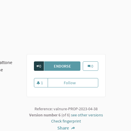
mattone
0
ENDORSE
ROCCA DI SAN GIORGIO
Rocca di San Giorgio
0
he
1
Follow
Rocca di San Giorgio
1 follower
Reference: valnure-PROP-2023-04-38
Version number 6
(of 6)
see other versions
Check fingerprint
Share