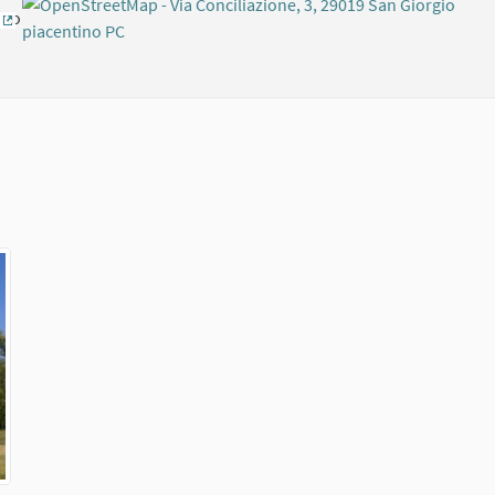
ino
(External link)