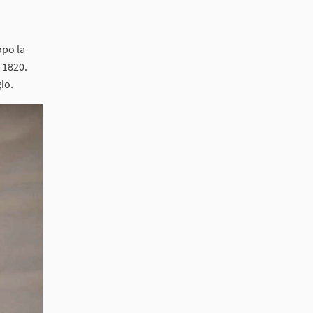
opo la
 1820.
io.