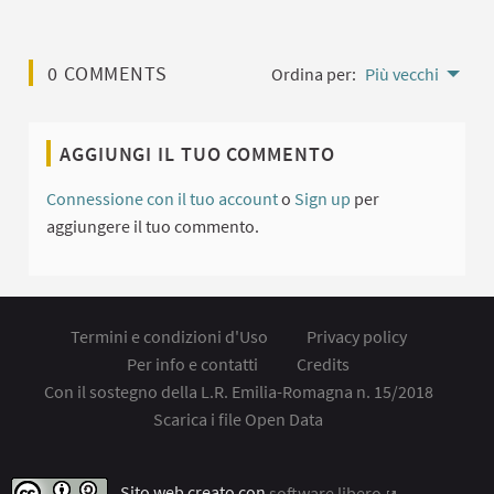
0 COMMENTS
Ordina per:
Più vecchi
AGGIUNGI IL TUO COMMENTO
Connessione con il tuo account
o
Sign up
per
aggiungere il tuo commento.
Termini e condizioni d'Uso
Privacy policy
Per info e contatti
Credits
Con il sostegno della L.R. Emilia-Romagna n. 15/2018
Scarica i file Open Data
Sito web creato con
software libero
.