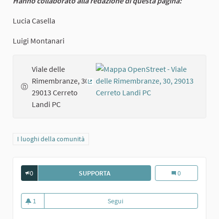
Hanno collaborato alla redazione di questa pagina:
Lucia Casella
Luigi Montanari
Viale delle
Rimembranze, 30,
(Collegamento esterno)
29013 Cerreto
Landi PC
Filtra i risultati per categoria: I luoghi della comunità
I luoghi della comunità
0
SUPPORTA
CASTELLO DI CERRETO LANDI DI CA
Castello di Cerr
0
1
Segui
Castello di Cerreto Landi di Car
1 sostenitori