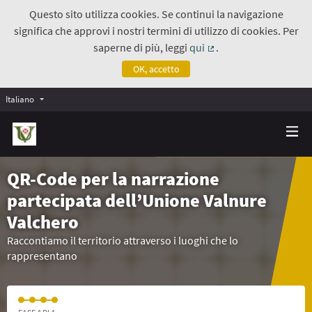
Questo sito utilizza cookies. Se continui la navigazione
significa che approvi i nostri termini di utilizzo di cookies. Per
saperne di più, leggi
qui
.
(Collegamento estern
OK, accetto
Italiano
QR-Code per la narrazione
partecipata dell’Unione Valnure
Valchero
Raccontiamo il territorio attraverso i luoghi che lo
rappresentano