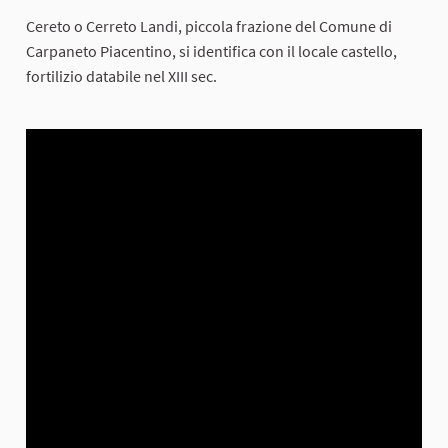
Cereto o Cerreto Landi, piccola frazione del Comune di
Carpaneto Piacentino, si identifica con il locale castello,
fortilizio databile nel XIII sec.