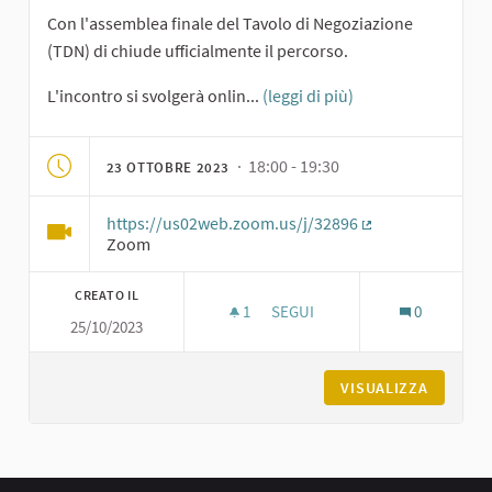
Con l'assemblea finale del Tavolo di Negoziazione
(TDN) di chiude ufficialmente il percorso.
L'incontro si svolgerà onlin...
(leggi di più)
· 18:00 - 19:30
23 OTTOBRE 2023
https://us02web.zoom.us/j/32896
(Collegamento es
Zoom
CREATO IL
1
1 SOSTENITORI
SEGUI
0
25/10/2023
ASSEMBLEA FINALE DEL TAVOLO
VISUALIZZA