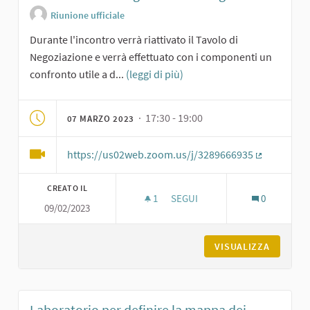
Riunione ufficiale
Durante l'incontro verrà riattivato il Tavolo di
Negoziazione e verrà effettuato con i componenti un
confronto utile a d...
(leggi di più)
· 17:30 - 19:00
07 MARZO 2023
https://us02web.zoom.us/j/3289666935
(Collegame
CREATO IL
1
1 SOSTENITORI
SEGUI
0
09/02/2023
AVVIO DEL TAVOLO DI NEGOZIAZ
VISUALIZZA
Laboratorio per definire la mappa dei