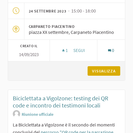
· 15:00 - 18:00
24 SETTEMBRE 2023
CARPANETO PIACENTINO
piazza XX settembre, Carpaneto Piacentino
CREATO IL
1
1 SOSTENITORI
SEGUI
0
14/09/2023
BICICLETTATA DEI CASTELLI A 
VISUALIZZA
Biciclettata a Vigolzone: testing dei QR
code e incontro dei testimoni locali
Riunione ufficiale
La Biciclettata a Vigolzone è il secondo dei momenti
conclusivi del
percorso "QR code per la narrazione