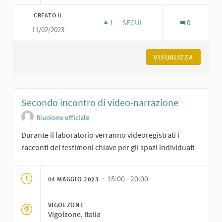
CREATO IL
1
1 SOSTENITORI
SEGUI
0
11/02/2023
PRIMO INCONTRO DI VIDEO-N
VISUALIZZA
Secondo incontro di video-narrazione
Riunione ufficiale
Durante il laboratorio verranno videoregistrati i
racconti dei testimoni chiave per gli spazi individuati
· 15:00 - 20:00
04 MAGGIO 2023
VIGOLZONE
Vigolzone, Italia