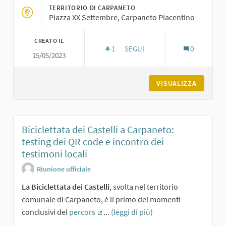
TERRITORIO DI CARPANETO
Piazza XX Settembre, Carpaneto Piacentino
CREATO IL
1
1 SOSTENITORI
SEGUI
0
15/05/2023
LABORATORIO SPERIMENTALE P
VISUALIZZA
Biciclettata dei Castelli a Carpaneto:
testing dei QR code e incontro dei
testimoni locali
Riunione ufficiale
La Biciclettata dei Castelli
, svolta nel territorio
comunale di Carpaneto, è il primo dei momenti
conclusivi del
percors
...
(leggi di più)
(Collegamento esterno)