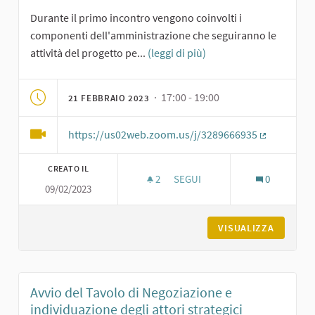
Durante il primo incontro vengono coinvolti i
componenti dell'amministrazione che seguiranno le
attività del progetto pe...
(leggi di più)
· 17:00 - 19:00
21 FEBBRAIO 2023
https://us02web.zoom.us/j/3289666935
(Collegame
CREATO IL
2
2 SOSTENITORI
SEGUI
0
09/02/2023
FORMAZIONE ONLINE PER AMM
VISUALIZZA
Avvio del Tavolo di Negoziazione e
individuazione degli attori strategici