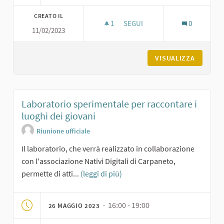
CREATO IL
1
1 SOSTENITORI
SEGUI
0
11/02/2023
TERZO INCONTRO DI VIDEO-N
VISUALIZZA
Laboratorio sperimentale per raccontare i
luoghi dei giovani
Riunione ufficiale
Il laboratorio, che verrà realizzato in collaborazione
con l'associazione Nativi Digitali di Carpaneto,
permette di atti...
(leggi di più)
· 16:00 - 19:00
26 MAGGIO 2023