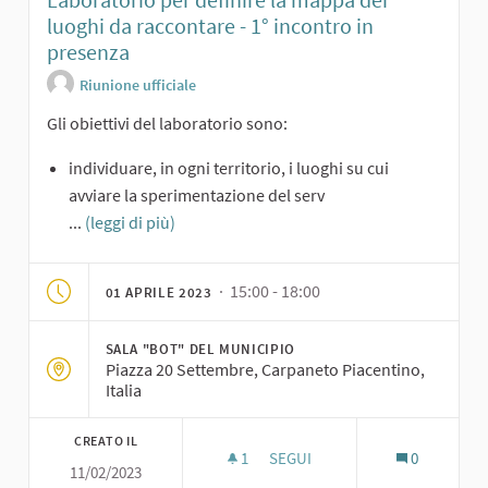
luoghi da raccontare - 1° incontro in
presenza
Riunione ufficiale
Gli obiettivi del laboratorio sono:
individuare, in ogni territorio, i luoghi su cui
avviare la sperimentazione del serv
...
(leggi di più)
· 15:00 - 18:00
01 APRILE 2023
SALA "BOT" DEL MUNICIPIO
Piazza 20 Settembre, Carpaneto Piacentino,
Italia
CREATO IL
1
1 SOSTENITORI
SEGUI
0
11/02/2023
LABORATORIO PER DEFINIRE LA