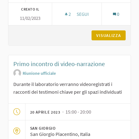
CREATO IL
2
2 SOSTENITORI
SEGUI
0
11/02/2023
LABORATORIO PER DEFINIRE LA
VISUALIZZA
Primo incontro di video-narrazione
Riunione ufficiale
Durante il laboratorio verranno videoregistrati i
racconti dei testimoni chiave per gli spazi individuati
· 15:00 - 20:00
20 APRILE 2023
SAN GIORGIO
San Giorgio Piacentino, Italia