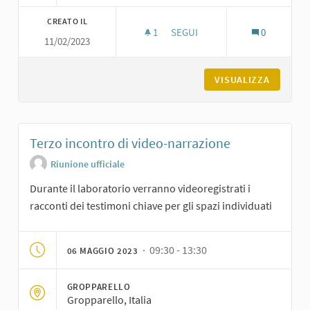
CREATO IL
1
1 SOSTENITORI
SEGUI
0
11/02/2023
SECONDO INCONTRO DI VIDEO
VISUALIZZA
Terzo incontro di video-narrazione
Riunione ufficiale
Durante il laboratorio verranno videoregistrati i
racconti dei testimoni chiave per gli spazi individuati
· 09:30 - 13:30
06 MAGGIO 2023
GROPPARELLO
Gropparello, Italia