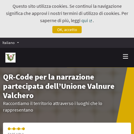
Questo sito utilizza cookies. Se continui la navigazione
significa che approvi i nostri termini di utilizzo di cookies. Per
saperne di più, leggi
qui
.
(Collegamento estern
OK, accetto
Italiano
QR-Code per la narrazione
partecipata dell’Unione Valnure
Valchero
Raccontiamo il territorio attraverso i luoghi che lo
rappresentano