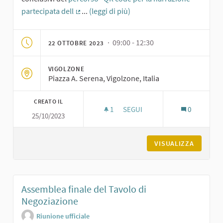
partecipata dell
...
(leggi di più)
(Collegamento esterno)
· 09:00 - 12:30
22 OTTOBRE 2023
VIGOLZONE
Piazza A. Serena, Vigolzone, Italia
CREATO IL
1
1 SOSTENITORI
SEGUI
0
25/10/2023
BICICLETTATA A VIGOLZONE: T
VISUALIZZA
Assemblea finale del Tavolo di
Negoziazione
Riunione ufficiale