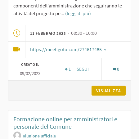
componenti dell'amministrazione che seguiranno le
attività del progetto pe...
(leggi di più)
· 08:30 - 10:00
11 FEBBRAIO 2023
https://meet.goto.com/274617485
(Collegamento es
CREATO IL
1
1 SOSTENITORI
SEGUI
0
09/02/2023
INCONTRO DI COSTITUZIONE D
VISUALIZZA
Formazione online per amministratori e
personale del Comune
Riunione ufficiale