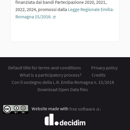
finanziata dai bandi Partecipazione 2020, 2021,
2022, 2024, promossi dalla
Legge Regionale Emilia-
Romagna 15/2018.
(External link)
Default title for terms-and-conditions
Privacy policy
What is a participatory process?
Credits
Con il sostegno della L.R. Emilia-Romagna n. 15/2018
Download Open Data files
Website made with
free software
.
(External link)